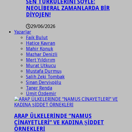
SEN TÜRKÜLERİNİ SÖYLE:
NEOLİBERAL ZAMANLARDA BİR
DİYOJEN!
29/06/2026
Yazarlar
Faik Bulut
Hatice Kavran
Mahir Konuk
Mazhar Denizli
Mert Yıldırım
Murat Utkucu
Mustafa Durmuş
Salih Zeki Tombak
Sinan Dervişoğlu
Taner Renda
Ümit Özdemir
ARAP ÜLKELERİNDE “NAMUS
CİNAYETLERİ” VE KADINA ŞİDDET
ÖRNEKLERİ