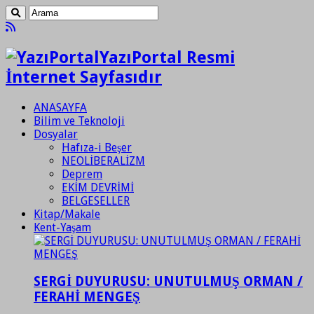
YazıPortal Resmi
İnternet Sayfasıdır
ANASAYFA
Bilim ve Teknoloji
Dosyalar
Hafıza-i Beşer
NEOLİBERALİZM
Deprem
EKİM DEVRİMİ
BELGESELLER
Kitap/Makale
Kent-Yaşam
SERGİ DUYURUSU: UNUTULMUŞ ORMAN /
FERAHİ MENGEŞ