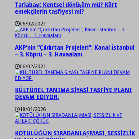
Tarlabaşı: Kentsel dönüşüm mü? Kürt
emekçilerin tasfiyesi mi?
06/02/2021
AKP’nin “Çıldırtan Projeleri”; Kanal İstanbul
– 3. Köprü – 3. Havaalanı
06/02/2021
KÜLTÜREL TANIMA SİYASİ TASFİYE PLANI
DEVAM EDİYOR.
18/01/2026
KÖTÜLÜĞÜN SIRADANLAŞMASI, SESSİZLİK