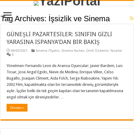
Tag Archives:
İşsizlik ve Sinema
GÜNEŞLİ PAZARTESİLER: SINIFIN GİZLİ
YARASINA İSPANYA’DAN BİR BAKIŞ
04/03/2021
Sinema /Tiyatro
,
Sinema Yazıları
,
Ümit Özdemir
,
Yazarlar
0
Yönetmen: Fernando Leon de Aranoa Oyuncular: Javier Bardem, Luis
Tosar, Jose Angel Egido, Nieve de Medina, Enrique Villen, Celso
Bugallo, Joaquin Climent, Aida Folch, Serge Riaboukine. Yapım Yılı:
2002 Film, kapatılmakta olan bir tersanedeki direniş görüntüleriyle
açılır. İşçiler belki de tek geçim kapıları olan tersanenin kapatılmasına
engel olmak için direniştedirler. …
Devamı »