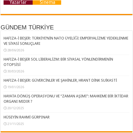
Yazarlar
Sinema
GÜNDEM TÜRKİYE
HAFIZA-İ BEŞER: TÜRKİYE’NİN NATO ÜYELİĞİ: EMPERYALİZME YEDEKLENME
VE SİYASİ SONUÇLARI
28/06/2026
HAFIZA-İ BEŞER SOL LİBERALİZM: BİR SİYASAL YÖNLENDİRMENİN
OTOPSİSİ
30/03/2026
HAFIZA-İ BEŞER: GÜVERCİNLER VE ŞAHİNLER, HRANT DİNK SUİKASTİ
19/01/2026
HAYATA DÖNÜŞ OPERASYONU VE “ZAMAN AŞIMI”: MAHKEME BİR İKTİDAR
ORGANI MIDIR ?
20/12/2025
HÜSEYİN RAHMİ GÜRPINAR
21/11/2025