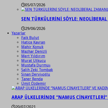
05/07/2026
SEN TÜRKÜLERİNİ SÖYLE: NEOLİBERAL
29/06/2026
Yazarlar
Faik Bulut
Hatice Kavran
Mahir Konuk
Mazhar Denizli
Mert Yıldırım
Murat Utkucu
Mustafa Durmuş
Salih Zeki Tombak
Sinan Dervişoğlu
Taner Renda
Ümit Özdemir
ARAP ÜLKELERİNDE “NAMUS CİNAYETLERİ”
20/07/2021