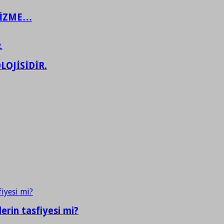
ŞİZME…
LOJİSİDİR.
erin tasfiyesi mi?