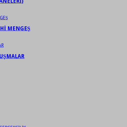
ANELERİ)
AHİ MENGEŞ
LUŞMALAR