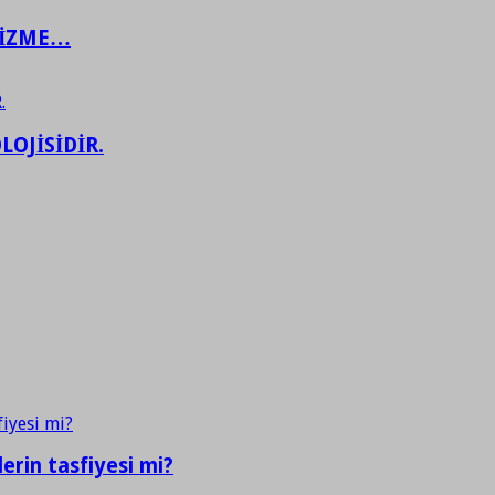
ŞİZME…
LOJİSİDİR.
erin tasfiyesi mi?