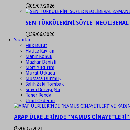
05/07/2026
SEN TÜRKÜLERİNİ SÖYLE: NEOLİBERAL
29/06/2026
Yazarlar
Faik Bulut
Hatice Kavran
Mahir Konuk
Mazhar Denizli
Mert Yıldırım
Murat Utkucu
Mustafa Durmuş
Salih Zeki Tombak
Sinan Dervişoğlu
Taner Renda
Ümit Özdemir
ARAP ÜLKELERİNDE “NAMUS CİNAYETLERİ”
20/07/2021