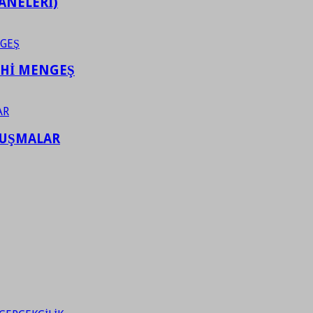
ANELERİ)
AHİ MENGEŞ
LUŞMALAR