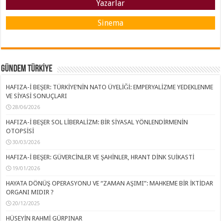
Yazarlar
Sinema
GÜNDEM TÜRKİYE
HAFIZA-İ BEŞER: TÜRKİYE’NİN NATO ÜYELİĞİ: EMPERYALİZME YEDEKLENME
VE SİYASİ SONUÇLARI
28/06/2026
HAFIZA-İ BEŞER SOL LİBERALİZM: BİR SİYASAL YÖNLENDİRMENİN
OTOPSİSİ
30/03/2026
HAFIZA-İ BEŞER: GÜVERCİNLER VE ŞAHİNLER, HRANT DİNK SUİKASTİ
19/01/2026
HAYATA DÖNÜŞ OPERASYONU VE “ZAMAN AŞIMI”: MAHKEME BİR İKTİDAR
ORGANI MIDIR ?
20/12/2025
HÜSEYİN RAHMİ GÜRPINAR