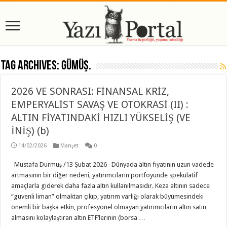
Tag Archives:
Gümüş.
2026 VE SONRASI: FİNANSAL KRİZ,
EMPERYALİST SAVAŞ VE OTOKRASİ (II) :
ALTIN FİYATINDAKİ HIZLI YÜKSELİŞ (VE
İNİŞ) (b)
14/02/2026
Manşet
0
Mustafa Durmuş /13 Şubat 2026 Dünyada altın fiyatının uzun vadede
artmasının bir diğer nedeni, yatırımcıların portföyünde spekülatif
amaçlarla giderek daha fazla altın kullanılmasıdır. Keza altının sadece
“güvenli liman” olmaktan çıkıp, yatırım varlığı olarak büyümesindeki
önemli bir başka etkin, profesyonel olmayan yatırımcıların altın satın
almasını kolaylaştıran altın ETF’lerinin (borsa …