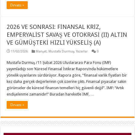
Devamı »
2026 VE SONRASI: FİNANSAL KRİZ,
EMPERYALİST SAVAŞ VE OTOKRASİ (II) ALTIN
VE GÜMÜŞTEKİ HIZLI YÜKSELİŞ (A)
11/02/2026
Manşet
,
Mustafa Durmuş
,
Yazarlar
0
Mustafa Durmuş /11 Şubat 2026 Uluslararası Para Fonu (IMF)
yayımladığı son ‘Küresel Finansal İstikrar Raporu’nda hükümetlere
yönelik uyarılarını sürdürüyor. Rapora göre, “finansal varlık fiyatları bir
kez daha gerçek değerlerinin çok üzerine çıktı. Finansal piyasalar sakin
görünseler de küresel finansın temelleri hiç güvenli değil”. IMF: “Artık
endişelenme zamanıdır!” Buradan hareketle IMF, …
Devamı »