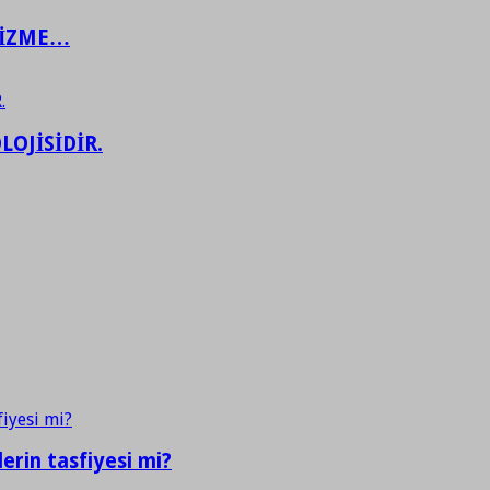
ŞİZME…
LOJİSİDİR.
erin tasfiyesi mi?