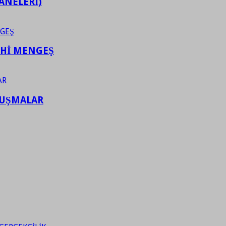
ANELERİ)
AHİ MENGEŞ
LUŞMALAR