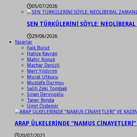
05/07/2026
SEN TÜRKÜLERİNİ SÖYLE: NEOLİBERAL
29/06/2026
Yazarlar
Faik Bulut
Hatice Kavran
Mahir Konuk
Mazhar Denizli
Mert Yıldırım
Murat Utkucu
Mustafa Durmuş
Salih Zeki Tombak
Sinan Dervişoğlu
Taner Renda
Ümit Özdemir
ARAP ÜLKELERİNDE “NAMUS CİNAYETLERİ”
20/07/2021