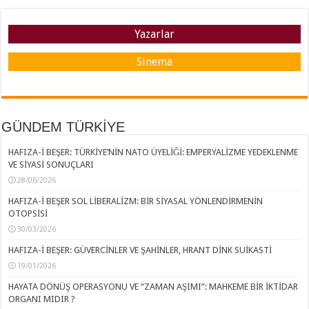
Yazarlar
Sinema
GÜNDEM TÜRKİYE
HAFIZA-İ BEŞER: TÜRKİYE’NİN NATO ÜYELİĞİ: EMPERYALİZME YEDEKLENME
VE SİYASİ SONUÇLARI
28/06/2026
HAFIZA-İ BEŞER SOL LİBERALİZM: BİR SİYASAL YÖNLENDİRMENİN
OTOPSİSİ
30/03/2026
HAFIZA-İ BEŞER: GÜVERCİNLER VE ŞAHİNLER, HRANT DİNK SUİKASTİ
19/01/2026
HAYATA DÖNÜŞ OPERASYONU VE “ZAMAN AŞIMI”: MAHKEME BİR İKTİDAR
ORGANI MIDIR ?