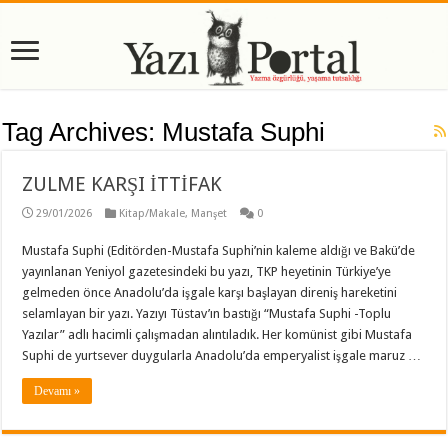
Tag Archives:
Mustafa Suphi
ZULME KARŞI İTTİFAK
29/01/2026
Kitap/Makale
,
Manşet
0
Mustafa Suphi (Editörden-Mustafa Suphi’nin kaleme aldığı ve Bakü’de
yayınlanan Yeniyol gazetesindeki bu yazı, TKP heyetinin Türkiye’ye
gelmeden önce Anadolu’da işgale karşı başlayan direniş hareketini
selamlayan bir yazı. Yazıyı Tüstav’ın bastığı “Mustafa Suphi -Toplu
Yazılar” adlı hacimli çalışmadan alıntıladık. Her komünist gibi Mustafa
Suphi de yurtsever duygularla Anadolu’da emperyalist işgale maruz …
Devamı »