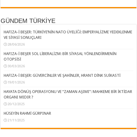
GÜNDEM TÜRKİYE
HAFIZA-İ BEŞER: TÜRKİYE’NİN NATO ÜYELİĞİ: EMPERYALİZME YEDEKLENME
VE SİYASİ SONUÇLARI
28/06/2026
HAFIZA-İ BEŞER SOL LİBERALİZM: BİR SİYASAL YÖNLENDİRMENİN
OTOPSİSİ
30/03/2026
HAFIZA-İ BEŞER: GÜVERCİNLER VE ŞAHİNLER, HRANT DİNK SUİKASTİ
19/01/2026
HAYATA DÖNÜŞ OPERASYONU VE “ZAMAN AŞIMI”: MAHKEME BİR İKTİDAR
ORGANI MIDIR ?
20/12/2025
HÜSEYİN RAHMİ GÜRPINAR
21/11/2025