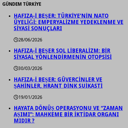
GÜNDEM TÜRKİYE
HAFIZA-İ BEŞER: TÜRKİYE’NİN NATO
ÜYELİĞİ: EMPERYALİZME YEDEKLENME VE
SİYASİ SONUÇLARI
28/06/2026
HAFIZA-İ BEŞER SOL LİBERALİZM: BİR
SİYASAL YÖNLENDİRMENİN OTOPSİSİ
30/03/2026
HAFIZA-İ BEŞER: GÜVERCİNLER VE
ŞAHİNLER, HRANT DİNK SUİKASTİ
19/01/2026
HAYATA DÖNÜŞ OPERASYONU VE “ZAMAN
AŞIMI”: MAHKEME BİR İKTİDAR ORGANI
MIDIR ?