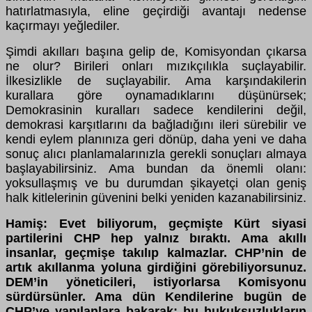
hatırlatmasıyla, eline geçirdiği avantajı nedense
kaçırmayı yeğlediler.
Şimdi akılları başına gelip de, Komisyondan çıkarsa
ne olur? Birileri onları mızıkçılıkla suçlayabilir.
İlkesizlikle de suçlayabilir. Ama karşındakilerin
kurallara göre oynamadıklarını düşünürsek;
Demokrasinin kuralları sadece kendilerini değil,
demokrasi karşıtlarını da bağladığını ileri sürebilir ve
kendi eylem planınıza geri dönüp, daha yeni ve daha
sonuç alıcı planlamalarınızla gerekli sonuçları almaya
başlayabilirsiniz. Ama bundan da önemli olanı:
yoksullaşmış ve bu durumdan şikayetçi olan geniş
halk kitlelerinin güvenini belki yeniden kazanabilirsiniz.
Hamiş: Evet biliyorum, geçmişte Kürt siyasi
partilerini CHP hep yalnız bıraktı. Ama akıllı
insanlar, geçmişe takılıp kalmazlar. CHP’nin de
artık akıllanma yoluna girdiğini görebiliyorsunuz.
DEM’in yöneticileri, istiyorlarsa Komisyonu
sürdürsünler. Ama dün Kendilerine bugün de
CHP’ye yapılanlara bakarak: bu hukuksuzlukların