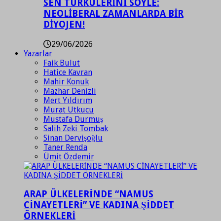
SEN TÜRKÜLERİNİ SÖYLE:
NEOLİBERAL ZAMANLARDA BİR
DİYOJEN!
29/06/2026
Yazarlar
Faik Bulut
Hatice Kavran
Mahir Konuk
Mazhar Denizli
Mert Yıldırım
Murat Utkucu
Mustafa Durmuş
Salih Zeki Tombak
Sinan Dervişoğlu
Taner Renda
Ümit Özdemir
ARAP ÜLKELERİNDE “NAMUS
CİNAYETLERİ” VE KADINA ŞİDDET
ÖRNEKLERİ