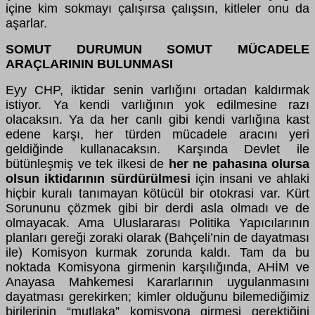
içine kim sokmayı çalışırsa çalışsın, kitleler onu da
aşarlar.
SOMUT DURUMUN SOMUT MÜCADELE
ARAÇLARININ BULUNMASI
Eyy CHP, iktidar senin varlığını ortadan kaldırmak
istiyor. Ya kendi varlığının yok edilmesine razı
olacaksın. Ya da her canlı gibi kendi varlığına kast
edene karşı, her türden mücadele aracını yeri
geldiğinde kullanacaksın. Karşında Devlet ile
bütünleşmiş ve tek ilkesi de
her ne pahasına olursa
olsun iktidarının sürdürülmesi
için insani ve ahlaki
hiçbir kuralı tanımayan kötücül bir otokrasi var. Kürt
Sorununu çözmek gibi bir derdi asla olmadı ve de
olmayacak. Ama Uluslararası Politika Yapıcılarının
planları gereği zoraki olarak (Bahçeli’nin de dayatması
ile) Komisyon kurmak zorunda kaldı. Tam da bu
noktada Komisyona girmenin karşılığında, AHİM ve
Anayasa Mahkemesi Kararlarının uygulanmasını
dayatması gerekirken; kimler olduğunu bilemediğimiz
birilerinin “mutlaka” komisyona girmesi gerektiğini