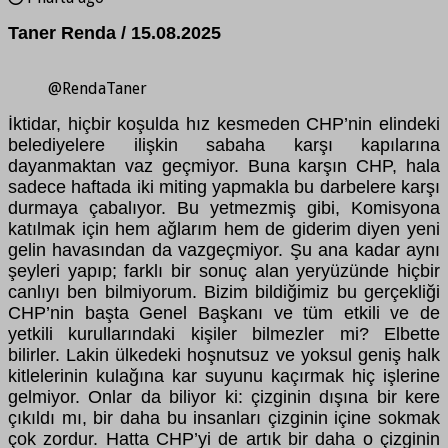
Taner Renda / 15.08.2025
@RendaTaner
İktidar, hiçbir koşulda hız kesmeden CHP’nin elindeki
belediyelere ilişkin sabaha karşı kapılarına
dayanmaktan vaz geçmiyor. Buna karşın CHP, hala
sadece haftada iki miting yapmakla bu darbelere karşı
durmaya çabalıyor. Bu yetmezmiş gibi, Komisyona
katılmak için hem ağlarım hem de giderim diyen yeni
gelin havasından da vazgeçmiyor. Şu ana kadar aynı
şeyleri yapıp; farklı bir sonuç alan yeryüzünde hiçbir
canlıyı ben bilmiyorum. Bizim bildiğimiz bu gerçekliği
CHP’nin başta Genel Başkanı ve tüm etkili ve de
yetkili kurullarındaki kişiler bilmezler mi? Elbette
bilirler. Lakin ülkedeki hoşnutsuz ve yoksul geniş halk
kitlelerinin kulağına kar suyunu kaçırmak hiç işlerine
gelmiyor. Onlar da biliyor ki: çizginin dışına bir kere
çıkıldı mı, bir daha bu insanları çizginin içine sokmak
çok zordur. Hatta CHP’yi de artık bir daha o çizginin