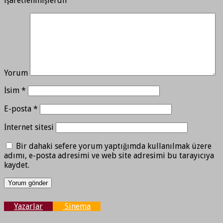
işaretlenmişlerdir
Yorum
İsim
*
E-posta
*
İnternet sitesi
Bir dahaki sefere yorum yaptığımda kullanılmak üzere
adımı, e-posta adresimi ve web site adresimi bu tarayıcıya
kaydet.
Yazarlar
Sinema