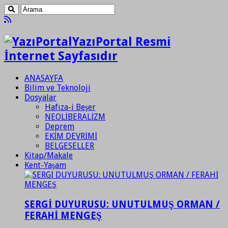
YazıPortal Resmi
İnternet Sayfasıdır
ANASAYFA
Bilim ve Teknoloji
Dosyalar
Hafıza-i Beşer
NEOLİBERALİZM
Deprem
EKİM DEVRİMİ
BELGESELLER
Kitap/Makale
Kent-Yaşam
SERGİ DUYURUSU: UNUTULMUŞ ORMAN /
FERAHİ MENGEŞ