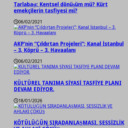
Tarlabaşı: Kentsel dönüşüm mü? Kürt
emekçilerin tasfiyesi mi?
06/02/2021
AKP’nin “Çıldırtan Projeleri”; Kanal İstanbul
– 3. Köprü – 3. Havaalanı
06/02/2021
KÜLTÜREL TANIMA SİYASİ TASFİYE PLANI
DEVAM EDİYOR.
18/01/2026
KÖTÜLÜĞÜN SIRADANLAŞMASI, SESSİZLİK