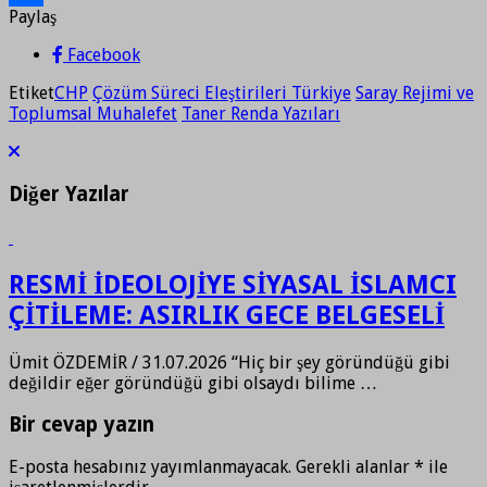
Paylaş
Paylaş
Facebook
Etiket
CHP
Çözüm Süreci Eleştirileri Türkiye
Saray Rejimi ve
Toplumsal Muhalefet
Taner Renda Yazıları
Diğer Yazılar
RESMİ İDEOLOJİYE SİYASAL İSLAMCI
ÇİTİLEME: ASIRLIK GECE BELGESELİ
Ümit ÖZDEMİR / 31.07.2026 “Hiç bir şey göründüğü gibi
değildir eğer göründüğü gibi olsaydı bilime …
Bir cevap yazın
E-posta hesabınız yayımlanmayacak.
Gerekli alanlar
*
ile