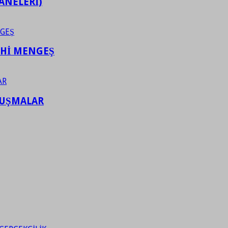
ANELERİ)
AHİ MENGEŞ
LUŞMALAR