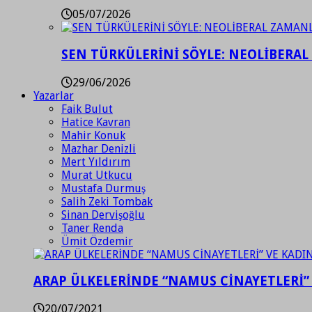
05/07/2026
SEN TÜRKÜLERİNİ SÖYLE: NEOLİBERAL
29/06/2026
Yazarlar
Faik Bulut
Hatice Kavran
Mahir Konuk
Mazhar Denizli
Mert Yıldırım
Murat Utkucu
Mustafa Durmuş
Salih Zeki Tombak
Sinan Dervişoğlu
Taner Renda
Ümit Özdemir
ARAP ÜLKELERİNDE “NAMUS CİNAYETLERİ”
20/07/2021