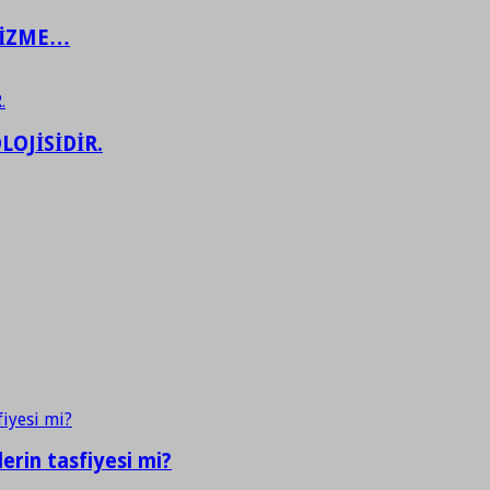
ŞİZME…
LOJİSİDİR.
erin tasfiyesi mi?