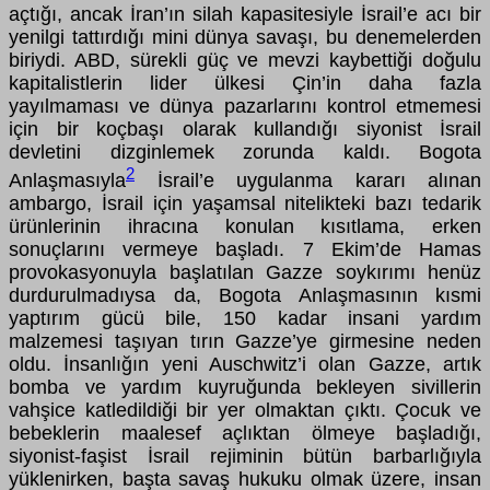
açtığı, ancak İran’ın silah kapasitesiyle İsrail’e acı bir
yenilgi tattırdığı mini dünya savaşı, bu denemelerden
biriydi. ABD, sürekli güç ve mevzi kaybettiği doğulu
kapitalistlerin lider ülkesi Çin’in daha fazla
yayılmaması ve dünya pazarlarını kontrol etmemesi
için bir koçbaşı olarak kullandığı siyonist İsrail
devletini dizginlemek zorunda kaldı. Bogota
2
Anlaşmasıyla
İsrail’e uygulanma kararı alınan
ambargo, İsrail için yaşamsal nitelikteki bazı tedarik
ürünlerinin ihracına konulan kısıtlama, erken
sonuçlarını vermeye başladı. 7 Ekim’de Hamas
provokasyonuyla başlatılan Gazze soykırımı henüz
durdurulmadıysa da, Bogota Anlaşmasının kısmi
yaptırım gücü bile, 150 kadar insani yardım
malzemesi taşıyan tırın Gazze’ye girmesine neden
oldu. İnsanlığın yeni Auschwitz’i olan Gazze, artık
bomba ve yardım kuyruğunda bekleyen sivillerin
vahşice katledildiği bir yer olmaktan çıktı. Çocuk ve
bebeklerin maalesef açlıktan ölmeye başladığı,
siyonist-faşist İsrail rejiminin bütün barbarlığıyla
yüklenirken, başta savaş hukuku olmak üzere, insan