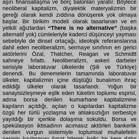
aşırı finansallaşma ve borç balonları yaratır. Böylece
neoliberal kapitalizm, diyalektik materyalizmin bir
gereği olarak kendi zıddına dönüşerek yok olmaya
başlar. Bir birikim modeli olarak tasarlanan ve en
yetkili ağızlardan
“There is no alternative”
(başka
alternatif yok) cümleleriyle kaderci düşünceyi yayması
sebebiyle de dinsel ortaçağı, ideolojik referanslarına
dahil eden neoliberalizm, sermaye sınıfının en gerici
aktörlerini Özal, Thatcher, Reagan ve Schmidtt
sahneye fırlattı. Neoliberalizm, askeri darbeler
serisiyle laboratuvar ülkelerde (Şili ve Türkiye)
denendi. Bu denemelerin tamamında laboratuvar
ülkeler, kapitalizmin içine düştüğü bunalımın ihraç
edildiği ülkeler olarak tasarlandı. Yoğun bir
sanayisizleşmeye eşlik eden tüketim toplumu esprisi,
adına borsa denilen kumarhane kapitalizmine
kapıların açıldığı, açılan o kapılardan kapitalizme
özgü her türlü yozlaşma ve ahlaksızlığın serbestçe
yayıldığı bir içerikle dolaşıma sokuldu. Borsa ve
spekülasyon iktisadının acımasız aktörleri bankerlik
denilen vurgun sistemiyle toplumsal muhalefetin
sesinin kısılmasını fırsat bilerek halkı bir kere daha