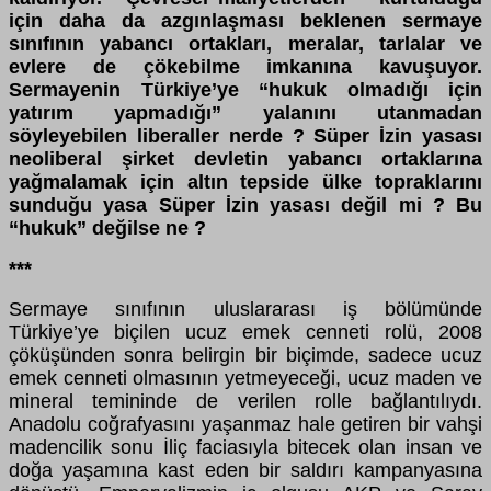
için daha da azgınlaşması beklenen sermaye
sınıfının yabancı ortakları, meralar, tarlalar ve
evlere de çökebilme imkanına kavuşuyor.
Sermayenin Türkiye’ye “hukuk olmadığı için
yatırım yapmadığı” yalanını utanmadan
söyleyebilen liberaller nerde ? Süper İzin yasası
neoliberal şirket devletin yabancı ortaklarına
yağmalamak için altın tepside ülke topraklarını
sunduğu yasa Süper İzin yasası değil mi ? Bu
“hukuk” değilse ne ?
***
Sermaye sınıfının uluslararası iş bölümünde
Türkiye’ye biçilen ucuz emek cenneti rolü, 2008
çöküşünden sonra belirgin bir biçimde, sadece ucuz
emek cenneti olmasının yetmeyeceği, ucuz maden ve
mineral temininde de verilen rolle bağlantılıydı.
Anadolu coğrafyasını yaşanmaz hale getiren bir vahşi
madencilik sonu İliç faciasıyla bitecek olan insan ve
doğa yaşamına kast eden bir saldırı kampanyasına