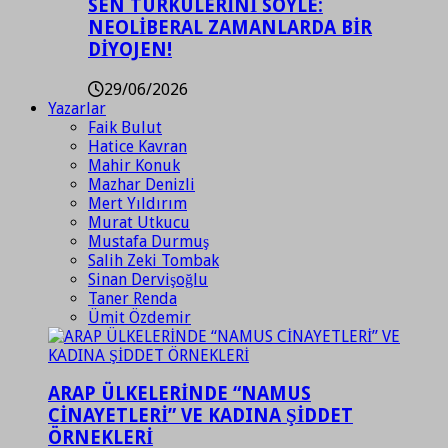
SEN TÜRKÜLERİNİ SÖYLE:
NEOLİBERAL ZAMANLARDA BİR
DİYOJEN!
29/06/2026
Yazarlar
Faik Bulut
Hatice Kavran
Mahir Konuk
Mazhar Denizli
Mert Yıldırım
Murat Utkucu
Mustafa Durmuş
Salih Zeki Tombak
Sinan Dervişoğlu
Taner Renda
Ümit Özdemir
ARAP ÜLKELERİNDE “NAMUS
CİNAYETLERİ” VE KADINA ŞİDDET
ÖRNEKLERİ