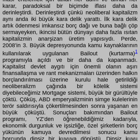
karar, paradoksal bir biçimde iflası daha da
derinleştirdi. Derinleştirdi çünkü neoliberal kapitalizm
aynı anda iki büyük kara delik yarattı. İlk kara delik
artık ödenmesi imkansız borç dağı ve buna bağlı çöp
sermayeyken, ikincisi bütün dünyayı daha fazla ısıtan
kapitalizmin anarşizan üretim yapısıydı. Perde,
2008’in 3. Büyük depresyonunda kamu kaynaklarının
1
kullanılarak uygulanan Bailout (kurtarma)
programıyla açıldı ve bir daha da kapanmadı.
Kapitalist devlet aygıtı için önemli olanın aşırı
finansallaşma ve rant mekanizmaları üzerinden halkın
borçlandırılması üzerine kurulu hale getirildiği
neoliberalizm çağında bir kölelik sistemi
diyebileceğimiz Mortgage sistemi, büyük bir gürültüyle
çöktü. Çöküş, ABD emperyalizminin simge kulelerinin
terör saldırısıyla çökertilmesinden sonra yaşanan en
büyük çöküştü. Sonuçları bakımından Bailout
programı, YZ’den öğrenebildiğimiz kadarıyla,
ekonomik durgunluk ve işsizliğe, özel şirketlerin borç
yükünün kamuya devredilmesi sonucu kamu
borcunda dipsiz bir kuyuya dönüştü. Dipsiz kuyu