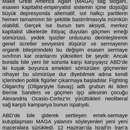
Make Great America Again (MAGA) sağ sloganı,
esasen kapitalist-emperyalist sistemin içine düştüğü
büyük depresyonda alternatif, sol halkçı partilerin
hemen tamamının bir şekilde bastırılmasıyla mümkün
olabildi. Gerçek ise bunun tam aksiydi, merkez
kapitalist ülkelerde ihtiyaç duyulan göçmen emeği
sömürüsü, yedek işsizler ordusunu derinleştirerek
genel ücretler seviyesini düşürür ve sermayenin
organik bileşimindeki bu değişim esasen sermaye
sınıfının kar oranlarını yükselten bir şeydir. Ancak
burada bile yeni bir sorunla karşı karşıyayız ABD’de
iki kuşak boyunca emekleri sömürülen göçmenler
nihayet bu sömürüye dur diyebilmek adına kendi
içlerinden politik figürler çıkarmaya başladılar. Fighting
Oligarchy (Oligarşiyle Savaş) adlı grubun iki lideri
Bernie Sanders ve göçmen işçi ailesinin çocuğu
Alexandria Ocasio-Cortez’in yürüttükleri neoliberal
sağ karşıtı kampanya bunun ispatıydı.
ABD’de bile giderek sertleşen emek-sermaye
kutuplaşması MAGA yalanını söyleyenleri yeni yeni
maceralara sürükledi. 12 Haziran’da İsrail’in İran’a