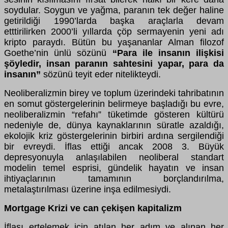
soydular. Soygun ve yağma, paranın tek değer haline
getirildiği 1990’larda başka araçlarla devam
etttirilirken 2000’li yıllarda çöp sermayenin yeni adı
kripto paraydı. Bütün bu yaşananlar Alman filozof
Goethe’nin ünlü sözünü
“Para ile insanın ilişkisi
şöyledir, insan paranın sahtesini yapar, para da
insanın”
sözünü teyit eder nitelikteydi.
Neoliberalizmin birey ve toplum üzerindeki tahribatının
en somut göstergelerinin belirmeye başladığı bu evre,
neoliberalizmin “refahı” tüketimde gösteren kültürü
nedeniyle de, dünya kaynaklarının süratle azaldığı,
ekolojik kriz göstergelerinin birbiri ardına sergilendiği
bir evreydi. İflas ettiği ancak 2008 3. Büyük
depresyonuyla anlaşılabilen neoliberal standart
modelin temel esprisi, gündelik hayatın ve insan
ihtiyaçlarının tamamının borçlandırılma,
metalaştırılması üzerine inşa edilmesiydi.
Mortgage Krizi ve can çekişen kapitalizm
İflası ertelemek için atılan her adım ve alınan her