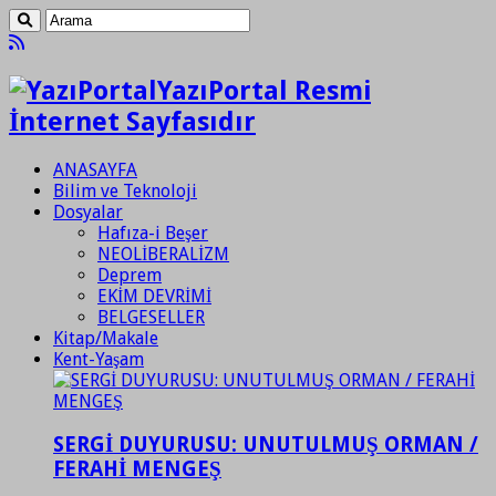
YazıPortal Resmi
İnternet Sayfasıdır
ANASAYFA
Bilim ve Teknoloji
Dosyalar
Hafıza-i Beşer
NEOLİBERALİZM
Deprem
EKİM DEVRİMİ
BELGESELLER
Kitap/Makale
Kent-Yaşam
SERGİ DUYURUSU: UNUTULMUŞ ORMAN /
FERAHİ MENGEŞ