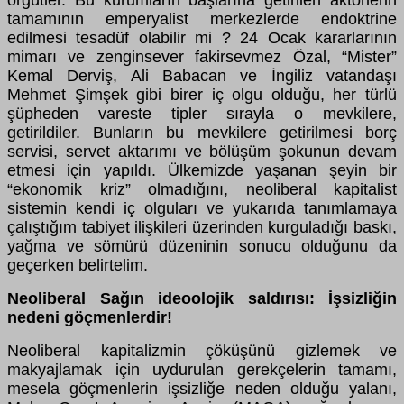
örgütler. Bu kurumların başlarına getirilen aktörlerin
tamamının emperyalist merkezlerde endoktrine
edilmesi tesadüf olabilir mi ? 24 Ocak kararlarının
mimarı ve zenginsever fakirsevmez Özal, “Mister”
Kemal Derviş, Ali Babacan ve İngiliz vatandaşı
Mehmet Şimşek gibi birer iç olgu olduğu, her türlü
şüpheden vareste tipler sırayla o mevkilere,
getirildiler. Bunların bu mevkilere getirilmesi borç
servisi, servet aktarımı ve bölüşüm şokunun devam
etmesi için yapıldı. Ülkemizde yaşanan şeyin bir
“ekonomik kriz” olmadığını, neoliberal kapitalist
sistemin kendi iç olguları ve yukarıda tanımlamaya
çalıştığım tabiyet ilişkileri üzerinden kurguladığı baskı,
yağma ve sömürü düzeninin sonucu olduğunu da
geçerken belirtelim.
Neoliberal Sağın ideoolojik saldırısı: İşsizliğin
nedeni göçmenlerdir!
Neoliberal kapitalizmin çöküşünü gizlemek ve
makyajlamak için uydurulan gerekçelerin tamamı,
mesela göçmenlerin işsizliğe neden olduğu yalanı,