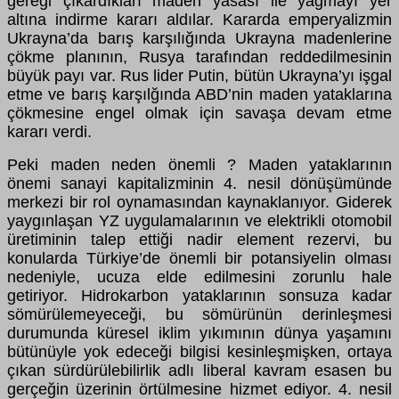
gereği çıkardıkları maden yasası ile yağmayı yer
altına indirme kararı aldılar. Kararda emperyalizmin
Ukrayna’da barış karşılığında Ukrayna madenlerine
çökme planının, Rusya tarafından reddedilmesinin
büyük payı var. Rus lider Putin, bütün Ukrayna’yı işgal
etme ve barış karşılğında ABD’nin maden yataklarına
çökmesine engel olmak için savaşa devam etme
kararı verdi.
Peki maden neden önemli ? Maden yataklarının
önemi sanayi kapitalizminin 4. nesil dönüşümünde
merkezi bir rol oynamasından kaynaklanıyor. Giderek
yaygınlaşan YZ uygulamalarının ve elektrikli otomobil
üretiminin talep ettiği nadir element rezervi, bu
konularda Türkiye’de önemli bir potansiyelin olması
nedeniyle, ucuza elde edilmesini zorunlu hale
getiriyor. Hidrokarbon yataklarının sonsuza kadar
sömürülemeyeceği, bu sömürünün derinleşmesi
durumunda küresel iklim yıkımının dünya yaşamını
bütünüyle yok edeceği bilgisi kesinleşmişken, ortaya
çıkan sürdürülebilirlik adlı liberal kavram esasen bu
gerçeğin üzerinin örtülmesine hizmet ediyor. 4. nesil