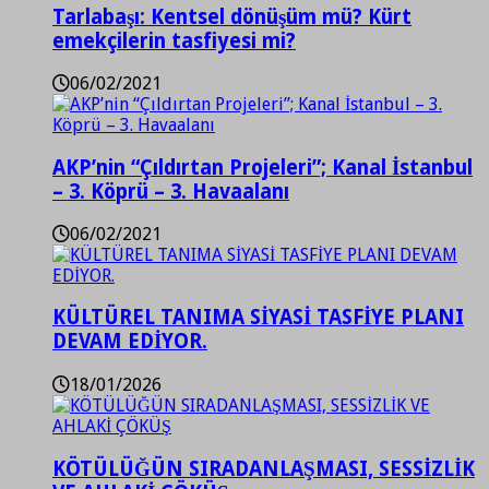
Tarlabaşı: Kentsel dönüşüm mü? Kürt
emekçilerin tasfiyesi mi?
06/02/2021
AKP’nin “Çıldırtan Projeleri”; Kanal İstanbul
– 3. Köprü – 3. Havaalanı
06/02/2021
KÜLTÜREL TANIMA SİYASİ TASFİYE PLANI
DEVAM EDİYOR.
18/01/2026
KÖTÜLÜĞÜN SIRADANLAŞMASI, SESSİZLİK