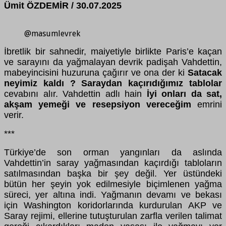
Ümit ÖZDEMİR / 30.07.2025
@masumlevrek
İbretlik bir sahnedir, maiyetiyle birlikte Paris’e kaçan
ve sarayını da yağmalayan devrik padişah Vahdettin,
mabeyincisini huzuruna çağırır ve ona der ki
Satacak
neyimiz kaldı ?
Saraydan kaçırıdığımız tablolar
cevabını alır. Vahdettin adlı hain
İyi onları da sat,
akşam yemeği ve resepsiyon vereceğim
emrini
verir.
***
Türkiye’de son orman yangınları da aslında
Vahdettin’in saray yağmasından kaçırdığı tabloların
satılmasından başka bir şey değil. Yer üstündeki
bütün her şeyin yok edilmesiyle biçimlenen yağma
süreci, yer altına indi. Yağmanın devamı ve bekası
için Washington koridorlarında kurdurulan AKP ve
Saray rejimi, ellerine tutuşturulan zarfla verilen talimat