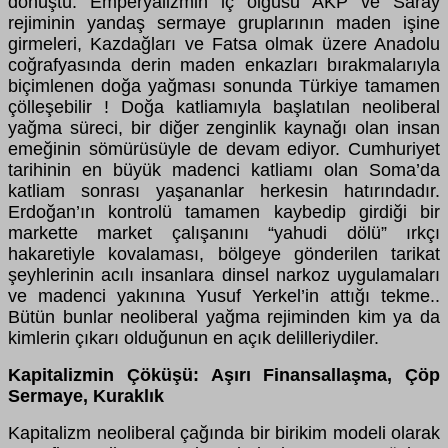
dönüştü. Emperyalizmin iç olgusu AKP ve Saray
rejiminin yandaş sermaye gruplarının maden işine
girmeleri, Kazdağları ve Fatsa olmak üzere Anadolu
coğrafyasında derin maden enkazları bırakmalarıyla
biçimlenen doğa yağması sonunda Türkiye tamamen
çölleşebilir ! Doğa katliamıyla başlatılan neoliberal
yağma süreci, bir diğer zenginlik kaynağı olan insan
emeğinin sömürüsüyle de devam ediyor. Cumhuriyet
tarihinin en büyük madenci katliamı olan Soma’da
katliam sonrası yaşananlar herkesin hatırındadır.
Erdoğan’ın kontrolü tamamen kaybedip girdiği bir
markette market çalışanını “yahudi dölü” ırkçı
hakaretiyle kovalaması, bölgeye gönderilen tarikat
şeyhlerinin acılı insanlara dinsel narkoz uygulamaları
ve madenci yakınına Yusuf Yerkel’in attığı tekme..
Bütün bunlar neoliberal yağma rejiminden kim ya da
kimlerin çıkarı olduğunun en açık delilleriydiler.
Kapitalizmin Çöküşü: Aşırı Finansallaşma, Çöp
Sermaye, Kuraklık
Kapitalizm neoliberal çağında bir birikim modeli olarak