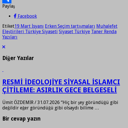
Paylaş
Paylaş
Facebook
Etiket
19 Mart İsyanı
Erken Seçim tartışmaları
Muhalefet
Eleştirileri Türkiye Siyaseti
Siyaset Türkiye
Taner Renda
Yazıları
Diğer Yazılar
RESMİ İDEOLOJİYE SİYASAL İSLAMCI
ÇİTİLEME: ASIRLIK GECE BELGESELİ
Ümit ÖZDEMİR / 31.07.2026 “Hiç bir şey göründüğü gibi
değildir eğer göründüğü gibi olsaydı bilime …
Bir cevap yazın