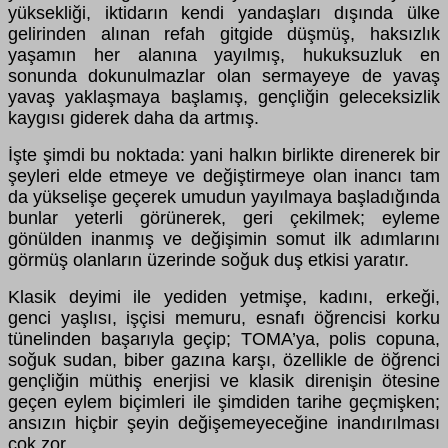
yüksekliği, iktidarın kendi yandaşları dışında ülke
gelirinden alınan refah gitgide düşmüş, haksızlık
yaşamın her alanına yayılmış, hukuksuzluk en
sonunda dokunulmazlar olan sermayeye de yavaş
yavaş yaklaşmaya başlamış, gençliğin geleceksizlik
kaygısı giderek daha da artmış.
İşte şimdi bu noktada: yani halkın birlikte direnerek bir
şeyleri elde etmeye ve değiştirmeye olan inancı tam
da yükselişe geçerek umudun yayılmaya başladığında
bunlar yeterli görünerek, geri çekilmek; eyleme
gönülden inanmış ve değişimin somut ilk adımlarını
görmüş olanların üzerinde soğuk duş etkisi yaratır.
Klasik deyimi ile yediden yetmişe, kadını, erkeği,
genci yaşlısı, işçisi memuru, esnafı öğrencisi korku
tünelinden başarıyla geçip; TOMA’ya, polis copuna,
soğuk sudan, biber gazına karşı, özellikle de öğrenci
gençliğin müthiş enerjisi ve klasik direnişin ötesine
geçen eylem biçimleri ile şimdiden tarihe geçmişken;
ansızın hiçbir şeyin değişemeyeceğine inandırılması
çok zor.