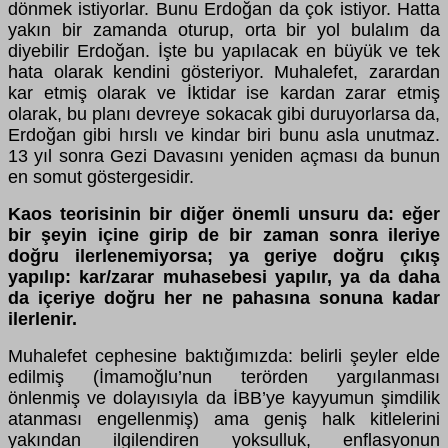
dönmek istiyorlar. Bunu Erdoğan da çok istiyor. Hatta
yakın bir zamanda oturup, orta bir yol bulalım da
diyebilir Erdoğan. İşte bu yapılacak en büyük ve tek
hata olarak kendini gösteriyor. Muhalefet, zarardan
kar etmiş olarak ve İktidar ise kardan zarar etmiş
olarak, bu planı devreye sokacak gibi duruyorlarsa da,
Erdoğan gibi hırslı ve kindar biri bunu asla unutmaz.
13 yıl sonra Gezi Davasını yeniden açması da bunun
en somut göstergesidir.
Kaos teorisinin bir diğer önemli unsuru da: eğer
bir şeyin içine girip de bir zaman sonra ileriye
doğru ilerlenemiyorsa; ya geriye doğru çıkış
yapılıp: kar/zarar muhasebesi yapılır, ya da daha
da içeriye doğru her ne pahasına sonuna kadar
ilerlenir.
Muhalefet cephesine baktığımızda: belirli şeyler elde
edilmiş (İmamoğlu’nun terörden yargılanması
önlenmiş ve dolayısıyla da İBB’ye kayyumun şimdilik
atanması engellenmiş) ama geniş halk kitlelerini
yakından ilgilendiren yoksulluk, enflasyonun