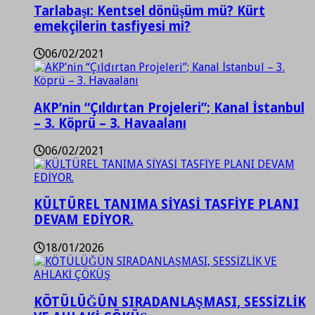
Tarlabaşı: Kentsel dönüşüm mü? Kürt
emekçilerin tasfiyesi mi?
06/02/2021
AKP’nin “Çıldırtan Projeleri”; Kanal İstanbul
– 3. Köprü – 3. Havaalanı
06/02/2021
KÜLTÜREL TANIMA SİYASİ TASFİYE PLANI
DEVAM EDİYOR.
18/01/2026
KÖTÜLÜĞÜN SIRADANLAŞMASI, SESSİZLİK