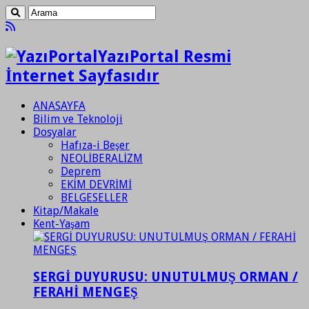
YazıPortal Resmi
İnternet Sayfasıdır
ANASAYFA
Bilim ve Teknoloji
Dosyalar
Hafıza-i Beşer
NEOLİBERALİZM
Deprem
EKİM DEVRİMİ
BELGESELLER
Kitap/Makale
Kent-Yaşam
SERGİ DUYURUSU: UNUTULMUŞ ORMAN /
FERAHİ MENGEŞ