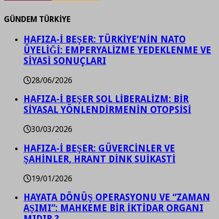
GÜNDEM TÜRKİYE
HAFIZA-İ BEŞER: TÜRKİYE’NİN NATO
ÜYELİĞİ: EMPERYALİZME YEDEKLENME VE
SİYASİ SONUÇLARI
28/06/2026
HAFIZA-İ BEŞER SOL LİBERALİZM: BİR
SİYASAL YÖNLENDİRMENİN OTOPSİSİ
30/03/2026
HAFIZA-İ BEŞER: GÜVERCİNLER VE
ŞAHİNLER, HRANT DİNK SUİKASTİ
19/01/2026
HAYATA DÖNÜŞ OPERASYONU VE “ZAMAN
AŞIMI”: MAHKEME BİR İKTİDAR ORGANI
MIDIR ?