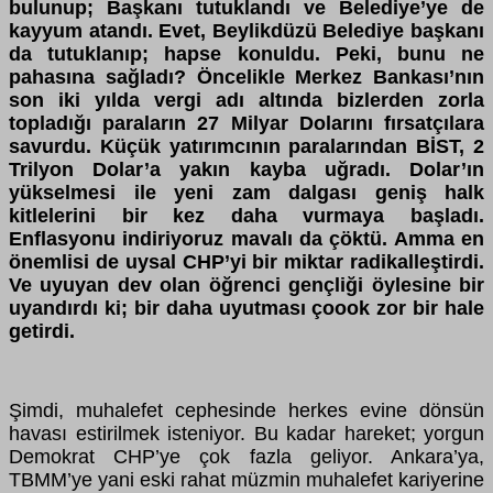
bulunup; Başkanı tutuklandı ve Belediye’ye de
kayyum atandı. Evet, Beylikdüzü Belediye başkanı
da tutuklanıp; hapse konuldu. Peki, bunu ne
pahasına sağladı? Öncelikle Merkez Bankası’nın
son iki yılda vergi adı altında bizlerden zorla
topladığı paraların 27 Milyar Dolarını fırsatçılara
savurdu.
Küçük yatırımcının paralarından BİST, 2
Trilyon Dolar’a yakın kayba uğradı. Dolar’ın
yükselmesi ile yeni zam dalgası geniş halk
kitlelerini bir kez daha vurmaya başladı.
Enflasyonu indiriyoruz mavalı da çöktü. Amma en
önemlisi de uysal CHP’yi bir miktar radikalleştirdi.
Ve uyuyan dev olan öğrenci gençliği öylesine bir
uyandırdı ki; bir daha uyutması çoook zor bir hale
getirdi.
Şimdi, muhalefet cephesinde herkes evine dönsün
havası estirilmek isteniyor. Bu kadar hareket; yorgun
Demokrat CHP’ye çok fazla geliyor. Ankara’ya,
TBMM’ye yani eski rahat müzmin muhalefet kariyerine