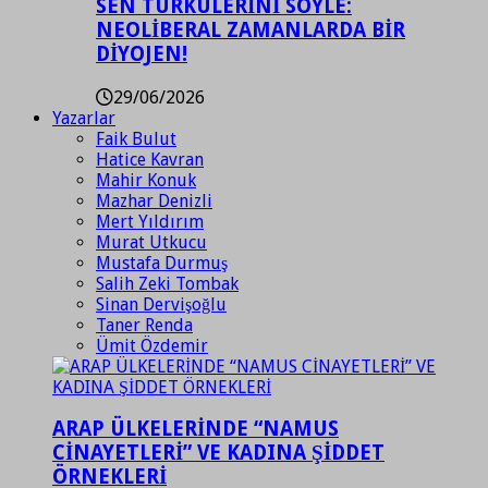
SEN TÜRKÜLERİNİ SÖYLE:
NEOLİBERAL ZAMANLARDA BİR
DİYOJEN!
29/06/2026
Yazarlar
Faik Bulut
Hatice Kavran
Mahir Konuk
Mazhar Denizli
Mert Yıldırım
Murat Utkucu
Mustafa Durmuş
Salih Zeki Tombak
Sinan Dervişoğlu
Taner Renda
Ümit Özdemir
ARAP ÜLKELERİNDE “NAMUS
CİNAYETLERİ” VE KADINA ŞİDDET
ÖRNEKLERİ