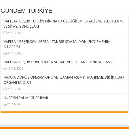
GÜNDEM TÜRKİYE
HAFIZA-İ BEŞER: TÜRKİYE’NİN NATO ÜYELİĞİ: EMPERYALİZME YEDEKLENME
VE SİYASİ SONUÇLARI
28/06/2026
HAFIZA-İ BEŞER SOL LİBERALİZM: BİR SİYASAL YÖNLENDİRMENİN
OTOPSİSİ
30/03/2026
HAFIZA-İ BEŞER: GÜVERCİNLER VE ŞAHİNLER, HRANT DİNK SUİKASTİ
19/01/2026
HAYATA DÖNÜŞ OPERASYONU VE “ZAMAN AŞIMI”: MAHKEME BİR İKTİDAR
ORGANI MIDIR ?
20/12/2025
HÜSEYİN RAHMİ GÜRPINAR
21/11/2025