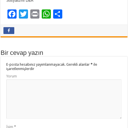
Sosyalizmi D&R
F
T
Pr
W
P
ac
wi
in
h
a
e
tt
t
at
yl
b
er
sA
aş
o
p
Bir cevap yazın
o
p
E-posta hesabınız yayımlanmayacak.
Gerekli alanlar
*
ile
k
işaretlenmişlerdir
Yorum
İsim
*