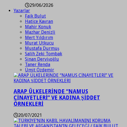
29/06/2026
Yazarlar
Faik Bulut
Hatice Kavran
Mahir Konuk
Mazhar Denizli
Mert Yıldırım
Murat Utkucu
Mustafa Durmuş
Salih Zeki Tombak
Sinan Dervişoğlu
Taner Renda
Ümit Özdemir
ARAP ÜLKELERİNDE “NAMUS
CİNAYETLERİ” VE KADINA ŞİDDET
ÖRNEKLERİ
20/07/2021