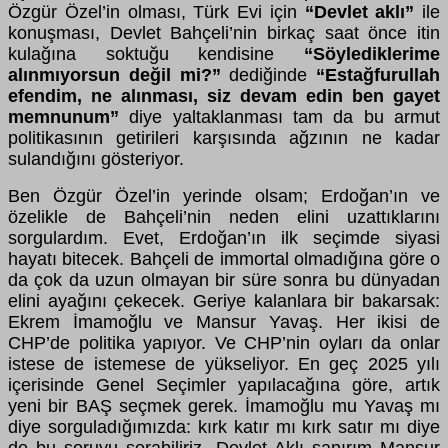
Özgür Özel’in olması, Türk Evi için
“Devlet aklı”
ile
konuşması, Devlet Bahçeli’nin birkaç saat önce itin
kulağına soktuğu kendisine
“Söylediklerime
alınmıyorsun değil mi?”
dediğinde
“Estağfurullah
efendim, ne alınması, siz devam edin ben gayet
memnunum”
diye yaltaklanması tam da bu armut
politikasının getirileri karşısında ağzının ne kadar
sulandığını gösteriyor.
Ben Özgür Özel’in yerinde olsam; Erdoğan’ın ve
özelikle de Bahçeli’nin neden elini uzattıklarını
sorgulardım. Evet, Erdoğan’ın ilk seçimde siyasi
hayatı bitecek. Bahçeli de immortal olmadığına göre o
da çok da uzun olmayan bir süre sonra bu dünyadan
elini ayağını çekecek. Geriye kalanlara bir bakarsak:
Ekrem İmamoğlu ve Mansur Yavaş. Her ikisi de
CHP’de politika yapıyor. Ve CHP’nin oyları da onlar
istese de istemese de yükseliyor. En geç 2025 yılı
içerisinde Genel Seçimler yapılacağına göre, artık
yeni bir BAŞ seçmek gerek. İmamoğlu mu Yavaş mı
diye sorguladığımızda: kırk katır mı kırk satır mı diye
de bu soruyu sorabiliriz. Devlet Aklı sanırım Mansur