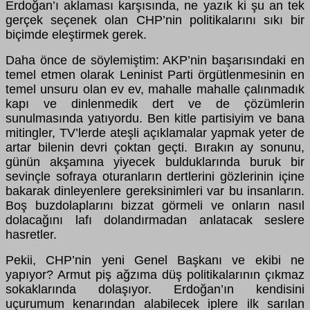
Erdoğan’ı aklaması karşısında, ne yazık ki şu an tek
gerçek seçenek olan CHP’nin politikalarını sıkı bir
biçimde eleştirmek gerek.
Daha önce de söylemiştim: AKP’nin başarısındaki en
temel etmen olarak Leninist Parti örgütlenmesinin en
temel unsuru olan ev ev, mahalle mahalle çalınmadık
kapı ve dinlenmedik dert ve de çözümlerin
sunulmasında yatıyordu. Ben kitle partisiyim ve bana
mitingler, TV’lerde ateşli açıklamalar yapmak yeter de
artar bilenin devri çoktan geçti. Bırakın ay sonunu,
günün akşamına yiyecek bulduklarında buruk bir
sevinçle sofraya oturanların dertlerini gözlerinin içine
bakarak dinleyenlere gereksinimleri var bu insanların.
Boş buzdolaplarını bizzat görmeli ve onların nasıl
dolacağını lafı dolandırmadan anlatacak seslere
hasretler.
Pekii, CHP’nin yeni Genel Başkanı ve ekibi ne
yapıyor? Armut piş ağzıma düş politikalarının çıkmaz
sokaklarında dolaşıyor. Erdoğan’ın kendisini
uçurumum kenarından alabilecek iplere ilk sarılan