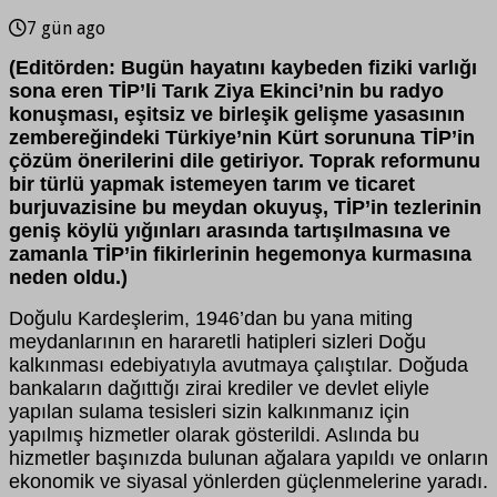
7 gün ago
(Editörden: Bugün hayatını kaybeden fiziki varlığı
sona eren TİP’li Tarık Ziya Ekinci’nin bu radyo
konuşması, eşitsiz ve birleşik gelişme yasasının
zembereğindeki Türkiye’nin Kürt sorununa TİP’in
çözüm önerilerini dile getiriyor. Toprak reformunu
bir türlü yapmak istemeyen tarım ve ticaret
burjuvazisine bu meydan okuyuş, TİP’in tezlerinin
geniş köylü yığınları arasında tartışılmasına ve
zamanla TİP’in fikirlerinin hegemonya kurmasına
neden oldu.)
Doğulu Kardeşlerim, 1946’dan bu yana miting
meydanlarının en hararetli hatipleri sizleri Doğu
kalkınması edebiyatıyla avutmaya çalıştılar. Doğuda
bankaların dağıttığı zirai krediler ve devlet eliyle
yapılan sulama tesisleri sizin kalkınmanız için
yapılmış hizmetler olarak gösterildi. Aslında bu
hizmetler başınızda bulunan ağalara yapıldı ve onların
ekonomik ve siyasal yönlerden güçlenmelerine yaradı.