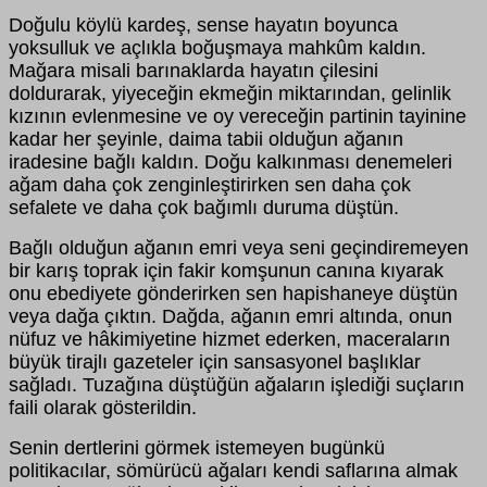
Doğulu köylü kardeş, sense hayatın boyunca
yoksulluk ve açlıkla boğuşmaya mahkûm kaldın.
Mağara misali barınaklarda hayatın çilesini
doldurarak, yiyeceğin ekmeğin miktarından, gelinlik
kızının evlenmesine ve oy vereceğin partinin tayinine
kadar her şeyinle, daima tabii olduğun ağanın
iradesine bağlı kaldın. Doğu kalkınması denemeleri
ağam daha çok zenginleştirirken sen daha çok
sefalete ve daha çok bağımlı duruma düştün.
Bağlı olduğun ağanın emri veya seni geçindiremeyen
bir karış toprak için fakir komşunun canına kıyarak
onu ebediyete gönderirken sen hapishaneye düştün
veya dağa çıktın. Dağda, ağanın emri altında, onun
nüfuz ve hâkimiyetine hizmet ederken, maceraların
büyük tirajlı gazeteler için sansasyonel başlıklar
sağladı. Tuzağına düştüğün ağaların işlediği suçların
faili olarak gösterildin.
Senin dertlerini görmek istemeyen bugünkü
politikacılar, sömürücü ağaları kendi saflarına almak