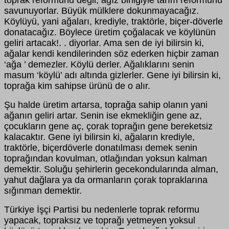
toprak reformunu değil, ağız birliğiyle tarım reformunu
savunuyorlar. Büyük mülklere dokunmayacağız.
Köylüyü, yani ağaları, krediyle, traktörle, biçer-döverle
donatacağız. Böylece üretim çoğalacak ve köylünün
geliri artacak!. . diyorlar. Ama sen de iyi bilirsin ki,
ağalar kendi kendilerinden söz ederken hiçbir zaman
‘ağa ’ demezler. Köylü derler. Ağalıklarını senin
masum ‘köylü’ adı altında gizlerler. Gene iyi bilirsin ki,
toprağa kim sahipse ürünü de o alır.
Şu halde üretim artarsa, toprağa sahip olanın yani
ağanın geliri artar. Senin ise ekmekliğin gene az,
çocukların gene aç, çorak toprağın gene bereketsiz
kalacaktır. Gene iyi bilirsin ki, ağaların krediyle,
traktörle, biçerdöverle donatılması demek senin
toprağından kovulman, otlağından yoksun kalman
demektir. Soluğu şehirlerin gecekondularında alman,
yahut dağlara ya da ormanların çorak topraklarına
sığınman demektir.
Türkiye İşçi Partisi bu nedenlerle toprak reformu
yapacak, topraksız ve toprağı yetmeyen yoksul