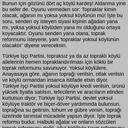
Bunun için gözünü dört aç köylü kardeş! Aldanma yine
bu sefer de. Oyunu vermeden sor: Topraklar kimin
olacak, ağanın mı yoksa yoksul köylünün mü! İşte bu
soru, senden oy isteyen siyasi kişinin ağadan yana
mı, yoksa yoksul köylüden yana mı olduğunu ortaya
koyacaktır. Oyunu senden yana olana, toprak
reformunu isteyene, yani ‘topraklar yoksul köylünün
olacaktır’ diyene vereceksin.
Türkiye İşçi Partisi, topraksız ya da az topraklı köylü
ailelerinin hemen topraklandırılması için köklü bir
toprak reformunu savunuyor. Yoksul köylülere,
Anayasaya göre, ağanın toprağı verilsin, otlak verilsin
ve köylü ormandan insanca istifade etsin diyor.
Türkiye İşçi Partisi yoksul köylüye kredi verilsin, ürünü
yüksek fiyatla satılsın, tefecilerin ve aracıların elinden
kurtulsun diyor. Türkiye İşçi Partisi, devlet yoksul
köylüye traktör ve biçer-döver yardımında bulunsun,
toprağına su getirsin, tohum ve gübre versin, toprağı
üzerinde tarımsal mücadele yapsın diyor. İşte toprak
reformu budur. Halbuki ağalar ve onların sözcüleri