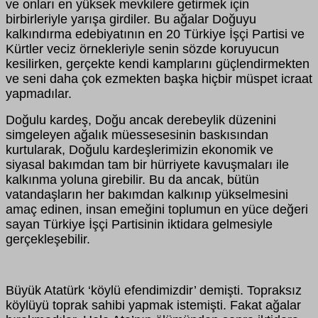
ve onları en yüksek mevkilere getirmek için
birbirleriyle yarışa girdiler. Bu ağalar Doğuyu
kalkındırma edebiyatının en 20 Türkiye İşçi Partisi ve
Kürtler veciz örnekleriyle senin sözde koruyucun
kesilirken, gerçekte kendi kamplarını güçlendirmekten
ve seni daha çok ezmekten başka hiçbir müspet icraat
yapmadılar.
Doğulu kardeş, Doğu ancak derebeylik düzenini
simgeleyen ağalık müessesesinin baskısından
kurtularak, Doğulu kardeşlerimizin ekonomik ve
siyasal bakımdan tam bir hürriyete kavuşmaları ile
kalkınma yoluna girebilir. Bu da ancak, bütün
vatandaşların her bakımdan kalkınıp yükselmesini
amaç edinen, insan emeğini toplumun en yüce değeri
sayan Türkiye İşçi Partisinin iktidara gelmesiyle
gerçekleşebilir.
Büyük Atatürk ‘köylü efendimizdir’ demişti. Topraksız
köylüyü toprak sahibi yapmak istemişti. Fakat ağalar