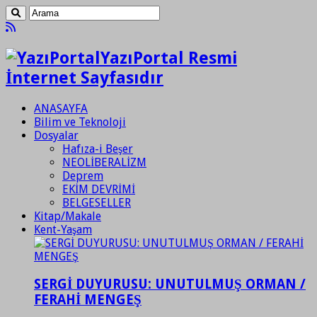
YazıPortal Resmi
İnternet Sayfasıdır
ANASAYFA
Bilim ve Teknoloji
Dosyalar
Hafıza-i Beşer
NEOLİBERALİZM
Deprem
EKİM DEVRİMİ
BELGESELLER
Kitap/Makale
Kent-Yaşam
SERGİ DUYURUSU: UNUTULMUŞ ORMAN /
FERAHİ MENGEŞ