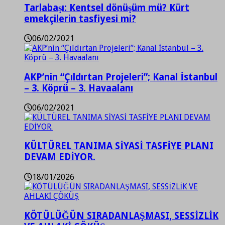
Tarlabaşı: Kentsel dönüşüm mü? Kürt
emekçilerin tasfiyesi mi?
06/02/2021
AKP’nin “Çıldırtan Projeleri”; Kanal İstanbul
– 3. Köprü – 3. Havaalanı
06/02/2021
KÜLTÜREL TANIMA SİYASİ TASFİYE PLANI
DEVAM EDİYOR.
18/01/2026
KÖTÜLÜĞÜN SIRADANLAŞMASI, SESSİZLİK