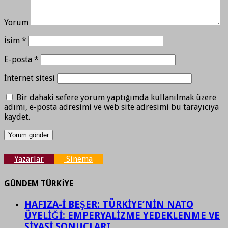
Yorum
İsim
*
E-posta
*
İnternet sitesi
Bir dahaki sefere yorum yaptığımda kullanılmak üzere
adımı, e-posta adresimi ve web site adresimi bu tarayıcıya
kaydet.
Yazarlar
Sinema
GÜNDEM TÜRKİYE
HAFIZA-İ BEŞER: TÜRKİYE’NİN NATO
ÜYELİĞİ: EMPERYALİZME YEDEKLENME VE
SİYASİ SONUÇLARI