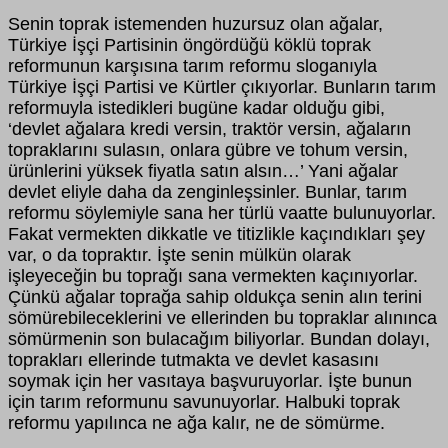
Senin toprak istemenden huzursuz olan ağalar,
Türkiye İşçi Partisinin öngördüğü köklü toprak
reformunun karşısına tarım reformu sloganıyla
Türkiye İşçi Partisi ve Kürtler çıkıyorlar. Bunların tarım
reformuyla istedikleri bugüne kadar olduğu gibi,
‘devlet ağalara kredi versin, traktör versin, ağaların
topraklarını sulasın, onlara gübre ve tohum versin,
ürünlerini yüksek fiyatla satın alsın…’ Yani ağalar
devlet eliyle daha da zenginleşsinler. Bunlar, tarım
reformu söylemiyle sana her türlü vaatte bulunuyorlar.
Fakat vermekten dikkatle ve titizlikle kaçındıkları şey
var, o da topraktır. İşte senin mülkün olarak
işleyeceğin bu toprağı sana vermekten kaçınıyorlar.
Çünkü ağalar toprağa sahip oldukça senin alın terini
sömürebileceklerini ve ellerinden bu topraklar alınınca
sömürmenin son bulacağım biliyorlar. Bundan dolayı,
toprakları ellerinde tutmakta ve devlet kasasını
soymak için her vasıtaya başvuruyorlar. İşte bunun
için tarım reformunu savunuyorlar. Halbuki toprak
reformu yapılınca ne ağa kalır, ne de sömürme.