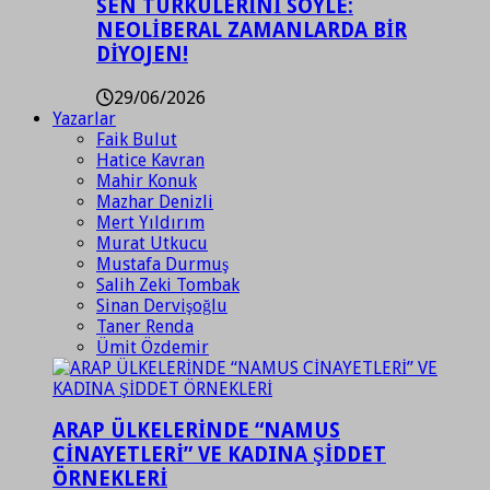
SEN TÜRKÜLERİNİ SÖYLE:
NEOLİBERAL ZAMANLARDA BİR
DİYOJEN!
29/06/2026
Yazarlar
Faik Bulut
Hatice Kavran
Mahir Konuk
Mazhar Denizli
Mert Yıldırım
Murat Utkucu
Mustafa Durmuş
Salih Zeki Tombak
Sinan Dervişoğlu
Taner Renda
Ümit Özdemir
ARAP ÜLKELERİNDE “NAMUS
CİNAYETLERİ” VE KADINA ŞİDDET
ÖRNEKLERİ