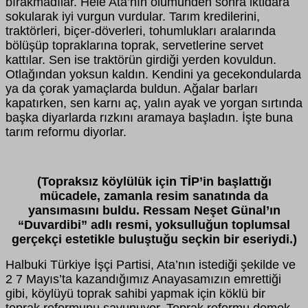
bırakmadılar. Hele Ata’nın ölümünden sonra iktidara
sokularak iyi vurgun vurdular. Tarım kredilerini,
traktörleri, biçer-döverleri, tohumlukları aralarında
bölüşüp topraklarına toprak, servetlerine servet
kattılar. Sen ise traktörün girdiği yerden kovuldun.
Otlağından yoksun kaldın. Kendini ya gecekondularda
ya da çorak yamaçlarda buldun. Ağalar barları
kapatırken, sen karnı aç, yalın ayak ve yorgan sırtında
başka diyarlarda rızkını aramaya başladın. İşte buna
tarım reformu diyorlar.
(Topraksız köylülük için TİP’in başlattığı
mücadele, zamanla resim sanatında da
yansımasını buldu. Ressam Neşet Günal’ın
“Duvardibi” adlı resmi, yoksulluğun toplumsal
gerçekçi estetikle buluştuğu seçkin bir eseriydi.)
Halbuki Türkiye İşçi Partisi, Ata’nın istediği şekilde ve
2 7 Mayıs’ta kazandığımız Anayasamızın emrettiği
gibi, köylüyü toprak sahibi yapmak için köklü bir