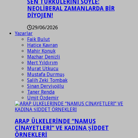
SEN TÜRKÜLERİNİ SÖYLE:
NEOLİBERAL ZAMANLARDA BİR
DİYOJEN!
29/06/2026
Yazarlar
Faik Bulut
Hatice Kavran
Mahir Konuk
Mazhar Denizli
Mert Yıldırım
Murat Utkucu
Mustafa Durmuş
Salih Zeki Tombak
Sinan Dervişoğlu
Taner Renda
Ümit Özdemir
ARAP ÜLKELERİNDE “NAMUS
CİNAYETLERİ” VE KADINA ŞİDDET
ÖRNEKLERİ