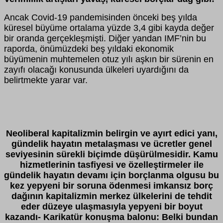
Ancak Covid-19 pandemisinden önceki beş yılda
küresel büyüme ortalama yüzde 3,4 gibi kayda değer
bir oranda gerçekleşmişti. Diğer yandan IMF’nin bu
raporda, önümüzdeki beş yıldaki ekonomik
büyümenin muhtemelen otuz yılı aşkın bir sürenin en
zayıfı olacağı konusunda ülkeleri uyardığını da
belirtmekte yarar var.
Neoliberal kapitalizmin belirgin ve ayırt edici yanı,
gündelik hayatın metalaşması ve ücretler genel
seviyesinin sürekli biçimde düşürülmesidir. Kamu
hizmetlerinin tasfiyesi ve özelleştirmeler ile
gündelik hayatın devamı için borçlanma olgusu bu
kez yepyeni bir soruna ödenmesi imkansız borç
dağının kapitalizmin merkez ülkelerini de tehdit
eder düzeye ulaşmasıyla yepyeni bir boyut
kazandı- Karikatür konuşma balonu: Belki bundan