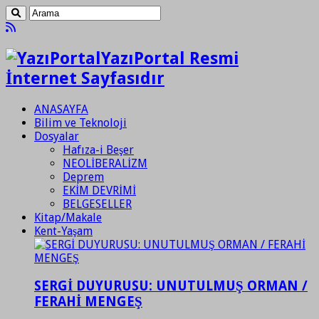
YazıPortal Resmi
İnternet Sayfasıdır
ANASAYFA
Bilim ve Teknoloji
Dosyalar
Hafıza-i Beşer
NEOLİBERALİZM
Deprem
EKİM DEVRİMİ
BELGESELLER
Kitap/Makale
Kent-Yaşam
SERGİ DUYURUSU: UNUTULMUŞ ORMAN /
FERAHİ MENGEŞ