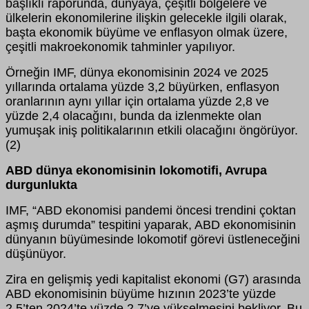
başlıklı raporunda, dünyaya, çeşitli bölgelere ve
ülkelerin ekonomilerine ilişkin gelecekle ilgili olarak,
başta ekonomik büyüme ve enflasyon olmak üzere,
çeşitli makroekonomik tahminler yapılıyor.
Örneğin IMF, dünya ekonomisinin 2024 ve 2025
yıllarında ortalama yüzde 3,2 büyürken, enflasyon
oranlarının aynı yıllar için ortalama yüzde 2,8 ve
yüzde 2,4 olacağını, bunda da izlenmekte olan
yumuşak iniş politikalarının etkili olacağını öngörüyor.
(2)
ABD dünya ekonomisinin lokomotifi, Avrupa
durgunlukta
IMF, “ABD ekonomisi pandemi öncesi trendini çoktan
aşmış durumda” tespitini yaparak, ABD ekonomisinin
dünyanın büyümesinde lokomotif görevi üstleneceğini
düşünüyor.
Zira en gelişmiş yedi kapitalist ekonomi (G7) arasında
ABD ekonomisinin büyüme hızının 2023’te yüzde
2,5’ten 2024’te yüzde 2,7’ye yükselmesini bekliyor. Bu