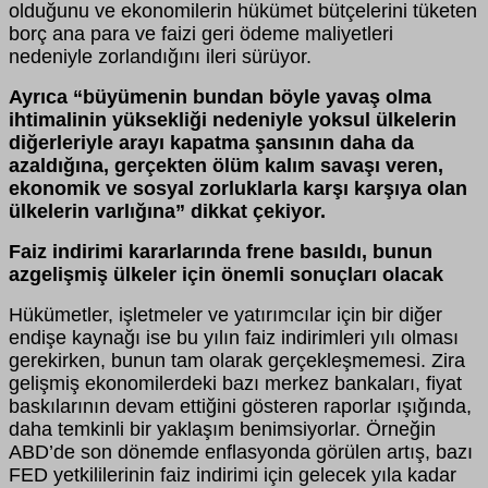
olduğunu ve ekonomilerin hükümet bütçelerini tüketen
borç ana para ve faizi geri ödeme maliyetleri
nedeniyle zorlandığını ileri sürüyor.
Ayrıca “büyümenin bundan böyle yavaş olma
ihtimalinin yüksekliği nedeniyle yoksul ülkelerin
diğerleriyle arayı kapatma şansının daha da
azaldığına, gerçekten ölüm kalım savaşı veren,
ekonomik ve sosyal zorluklarla karşı karşıya olan
ülkelerin varlığına” dikkat çekiyor.
Faiz indirimi kararlarında frene basıldı, bunun
azgelişmiş ülkeler için önemli sonuçları olacak
Hükümetler, işletmeler ve yatırımcılar için bir diğer
endişe kaynağı ise bu yılın faiz indirimleri yılı olması
gerekirken, bunun tam olarak gerçekleşmemesi. Zira
gelişmiş ekonomilerdeki bazı merkez bankaları, fiyat
baskılarının devam ettiğini gösteren raporlar ışığında,
daha temkinli bir yaklaşım benimsiyorlar. Örneğin
ABD’de son dönemde enflasyonda görülen artış, bazı
FED yetkililerinin faiz indirimi için gelecek yıla kadar