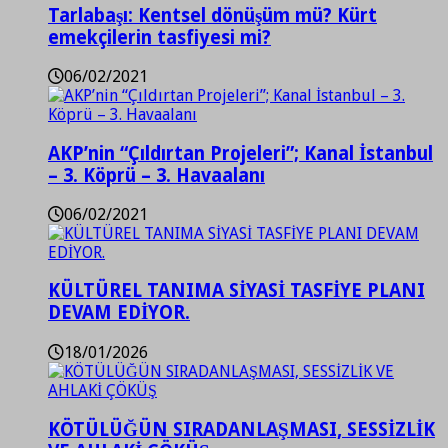
Tarlabaşı: Kentsel dönüşüm mü? Kürt
emekçilerin tasfiyesi mi?
06/02/2021
AKP’nin “Çıldırtan Projeleri”; Kanal İstanbul
– 3. Köprü – 3. Havaalanı
06/02/2021
KÜLTÜREL TANIMA SİYASİ TASFİYE PLANI
DEVAM EDİYOR.
18/01/2026
KÖTÜLÜĞÜN SIRADANLAŞMASI, SESSİZLİK