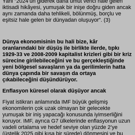
Yani “2024’ün giderek daha umut verici hale gelen
iktisadi hikâyesi, yumuşak bir inişe doğru giden ancak
aynı zamanda daha tehlikeli, bölünmüş, borçlu ve
eşitsiz hale gelen bir dünyadan oluşuyor”. (3)
Dünya ekonomisinin bu hali bize, kâr
oranlarındaki bir düşüş ile birlikte ilerde, tıpkı
1929-33 ve 2008-2009 kapitalist krizleri gibi bir kriz
sürecine girilebileceğini ve bu gerçekleştiğinde
yeni bölgesel savaşların ya da gerilimlerin hatta
dünya çapında bir savaşın da ortaya
çıkabileceğini düşündürüyor.
Enflasyon küresel olarak düşüyor ancak
Fiyat istikrarı anlamında IMF büyük gelişmiş
ekonomilerin çok uzak olmayan bir gelecekte
yumuşak bir iniş yapacağı konusunda iyimserliğini
koruyor. IMF, ayrıca G7 ülkelerinde enflasyonun uzun
vadeli ortalama ve hedef seviye olan yüzde 2’ye
(üstelik 2025 gibi kısa bir sürede) dönmesini ve bu