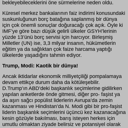
bekleyebileceklerini öne sürmelerine neden oldu.
Küresel merkez bankalarının faiz indirimi konusundaki
suskunluğunun borç batağına saplanmış bir dünya
için çok önemli sonuçlar doğuracağı çok açık. Öyle ki
IMF’ye göre bazı düşük gelirli ülkeler GSYH’lerinin
yüzde 13’ünü borç servisi için harcıyor. Birleşmiş
Milletler (UN) ise, 3,3 milyar insanın, hükümetlerin
eğitim ya da sağlıktan çok faize harcama yaptığı
ülkelerde yaşadığını tahmin ediyor.
Trump, Modi: Kaotik bir dünya!
Ancak iktidarlar ekonomik milliyetçiliği pompalamaya
devam ettikçe durum daha da kötüleşebilir.
D.Trump’ın ABD’deki başkanlık seçimlerine gidilirken
yapılan anketlerde önde gitmesi, diğer pro- faşist ya
da aşırı sağcı popülist liderlerin Avrupa’da zemin
kazanması ve Hindistan’da N. Modi gibi bir pro-faşist
liderin başkanlık seçimlerini üçüncü kez kazanacağına
kesin gözüyle bakılması, barış isteyen herkes için
umutlu olmaktan ziyade belirsiz ve potansiyel olarak