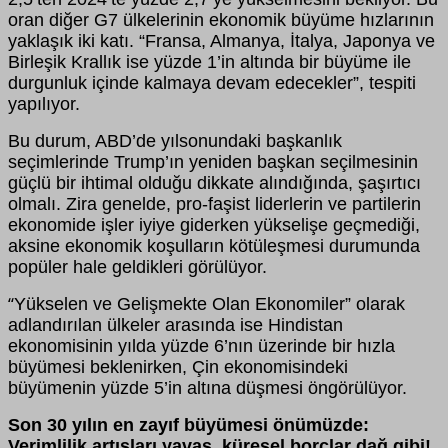
oran diğer G7 ülkelerinin ekonomik büyüme hızlarının
yaklaşık iki katı. “Fransa, Almanya, İtalya, Japonya ve
Birleşik Krallık ise yüzde 1’in altında bir büyüme ile
durgunluk içinde kalmaya devam edecekler”, tespiti
yapılıyor.
Bu durum, ABD’de yılsonundaki başkanlık
seçimlerinde Trump’ın yeniden başkan seçilmesinin
güçlü bir ihtimal olduğu dikkate alındığında, şaşırtıcı
olmalı. Zira genelde, pro-faşist liderlerin ve partilerin
ekonomide işler iyiye giderken yükselişe geçmediği,
aksine ekonomik koşulların kötüleşmesi durumunda
popüler hale geldikleri görülüyor.
Yükselen ve Gelişmekte Olan Ekonomiler” olarak
“
adlandırılan ülkeler arasında ise Hindistan
ekonomisinin yılda yüzde 6’nın üzerinde bir hızla
büyümesi beklenirken, Çin ekonomisindeki
büyümenin yüzde 5’in altına düşmesi öngörülüyor.
Son 30 yılın en zayıf büyümesi önümüzde:
Verimlilik artışları yavaş, küresel borçlar dağ gibi!