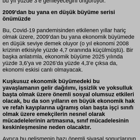
bu yıl yüzde 3’e gerileyeceğini öngörüyor.
2009’dan bu yana en düşük büyüme serisi
önümüzde
Bu, Covid-19 pandemisinden etkilenen yıllar hariç
olmak üzere, 2009’dan bu yana ekonomik büyümede
en düşük seviye demek oluyor (o yıl ekonomi 2008
krizinin etkisiyle yüzde 4,7 oranında küçülmüştü). Bir
başka anlatımla, ekonomik büyüme 2025 yılında
yüzde 3,6’ya ve 2026’da yüzde 4,3’e çıksa da,
ekonomi eskisi canlı olmayacak.
Kuşkusuz ekonomik büyümedeki bu
yavaşlamanın gelir dağılımı, işsizlik ve yoksulluk
başta olmak üzere önemli sosyal olumsuz etkileri
olacak, bu da son yılların en büyük ekonomik hak
ve refah kayıplarına uğramış olan başta işçi sınıfı
olmak üzere emekçilerin nesnel olarak
mücadelelerinin artmasına, sınıf mücadelesinin
keskinleşmesine neden olacaktır.
Ayrıca bu gelişmenin bazı önemli siyasal sonuçlarının