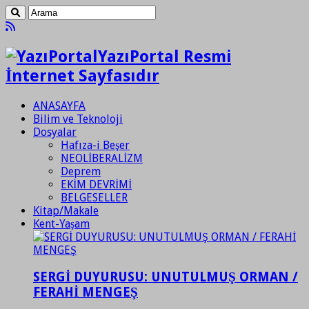
YazıPortal Resmi
İnternet Sayfasıdır
ANASAYFA
Bilim ve Teknoloji
Dosyalar
Hafıza-i Beşer
NEOLİBERALİZM
Deprem
EKİM DEVRİMİ
BELGESELLER
Kitap/Makale
Kent-Yaşam
SERGİ DUYURUSU: UNUTULMUŞ ORMAN /
FERAHİ MENGEŞ