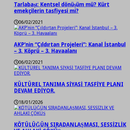
Tarlabaşı: Kentsel dönüşüm mü? Kürt
emekçilerin tasfiyesi mi?
06/02/2021
AKP’nin “Çıldırtan Projeleri”; Kanal İstanbul
– 3. Köprü – 3. Havaalanı
06/02/2021
KÜLTÜREL TANIMA SİYASİ TASFİYE PLANI
DEVAM EDİYOR.
18/01/2026
KÖTÜLÜĞÜN SIRADANLAŞMASI, SESSİZLİK