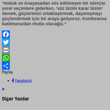
Hukuk ve Anayasadan söz edilmeyen bir süreçte
“
yerel seçimlere giderken, ‘söz bizim karar bizim’
demek, güçlerimizi ortaklaştırmak, dayanışmayı
güçlendirmek için bir araya geliyoruz. Konferansa
katılmanızdan mutlu olacağız.”
Facebook
Twitter
Print
WhatsApp
Paylaş
Paylaş
Facebook
Diğer Yazılar