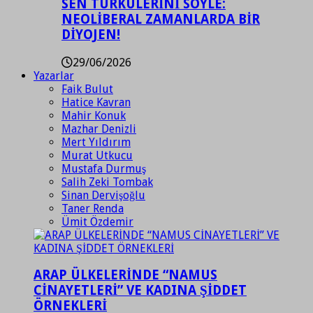
SEN TÜRKÜLERİNİ SÖYLE:
NEOLİBERAL ZAMANLARDA BİR
DİYOJEN!
29/06/2026
Yazarlar
Faik Bulut
Hatice Kavran
Mahir Konuk
Mazhar Denizli
Mert Yıldırım
Murat Utkucu
Mustafa Durmuş
Salih Zeki Tombak
Sinan Dervişoğlu
Taner Renda
Ümit Özdemir
ARAP ÜLKELERİNDE “NAMUS
CİNAYETLERİ” VE KADINA ŞİDDET
ÖRNEKLERİ