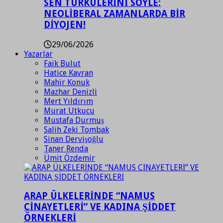
SEN TÜRKÜLERİNİ SÖYLE:
NEOLİBERAL ZAMANLARDA BİR
DİYOJEN!
29/06/2026
Yazarlar
Faik Bulut
Hatice Kavran
Mahir Konuk
Mazhar Denizli
Mert Yıldırım
Murat Utkucu
Mustafa Durmuş
Salih Zeki Tombak
Sinan Dervişoğlu
Taner Renda
Ümit Özdemir
ARAP ÜLKELERİNDE “NAMUS
CİNAYETLERİ” VE KADINA ŞİDDET
ÖRNEKLERİ