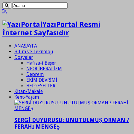
YazıPortal Resmi
İnternet Sayfasıdır
ANASAYFA
Bilim ve Teknoloji
Dosyalar
Hafıza-i Beşer
NEOLİBERALİZM
Deprem
EKİM DEVRİMİ
BELGESELLER
Kitap/Makale
Kent-Yaşam
SERGİ DUYURUSU: UNUTULMUŞ ORMAN /
FERAHİ MENGEŞ