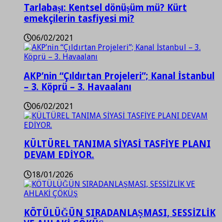
Tarlabaşı: Kentsel dönüşüm mü? Kürt
emekçilerin tasfiyesi mi?
06/02/2021
AKP’nin “Çıldırtan Projeleri”; Kanal İstanbul
– 3. Köprü – 3. Havaalanı
06/02/2021
KÜLTÜREL TANIMA SİYASİ TASFİYE PLANI
DEVAM EDİYOR.
18/01/2026
KÖTÜLÜĞÜN SIRADANLAŞMASI, SESSİZLİK