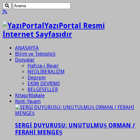
YazıPortal Resmi
İnternet Sayfasıdır
ANASAYFA
Bilim ve Teknoloji
Dosyalar
Hafıza-i Beşer
NEOLİBERALİZM
Deprem
EKİM DEVRİMİ
BELGESELLER
Kitap/Makale
Kent-Yaşam
SERGİ DUYURUSU: UNUTULMUŞ ORMAN /
FERAHİ MENGEŞ