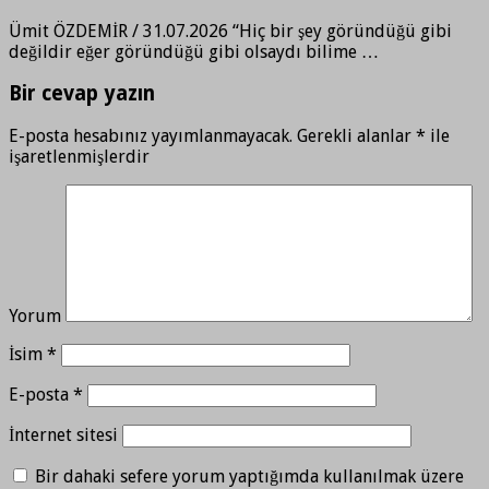
Ümit ÖZDEMİR / 31.07.2026 “Hiç bir şey göründüğü gibi
değildir eğer göründüğü gibi olsaydı bilime …
Bir cevap yazın
E-posta hesabınız yayımlanmayacak.
Gerekli alanlar
*
ile
işaretlenmişlerdir
Yorum
İsim
*
E-posta
*
İnternet sitesi
Bir dahaki sefere yorum yaptığımda kullanılmak üzere