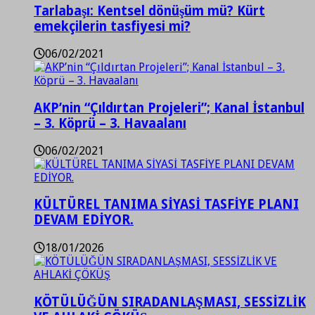
Tarlabaşı: Kentsel dönüşüm mü? Kürt
emekçilerin tasfiyesi mi?
06/02/2021
AKP’nin “Çıldırtan Projeleri”; Kanal İstanbul
– 3. Köprü – 3. Havaalanı
06/02/2021
KÜLTÜREL TANIMA SİYASİ TASFİYE PLANI
DEVAM EDİYOR.
18/01/2026
KÖTÜLÜĞÜN SIRADANLAŞMASI, SESSİZLİK