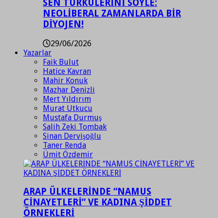
SEN TÜRKÜLERİNİ SÖYLE:
NEOLİBERAL ZAMANLARDA BİR
DİYOJEN!
29/06/2026
Yazarlar
Faik Bulut
Hatice Kavran
Mahir Konuk
Mazhar Denizli
Mert Yıldırım
Murat Utkucu
Mustafa Durmuş
Salih Zeki Tombak
Sinan Dervişoğlu
Taner Renda
Ümit Özdemir
ARAP ÜLKELERİNDE “NAMUS
CİNAYETLERİ” VE KADINA ŞİDDET
ÖRNEKLERİ