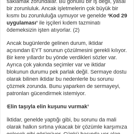
saklamak zorundalar. Bu gönüllü bir iş değil, yasal
bir zorunluluk. Ancak işletmelerin çok büyük bir
kısmı bu zorunluluğa uymuyor ve genelde
‘Kod 29
uygulaması’
ile işçileri kıdem tazminatı
ödemeksizin işten atıyorlar. (2)
Ancak bugünlerde gelinen durum, iktidar
açısından EYT sorunun çözülmesini gerekli kılıyor.
Bir kere yıllardır bu yönde verdikleri sözler var.
Ayrıca çok yakında seçimler var ve iktidar
blokunun durumu pek parlak değil. Sermaye dostu
olarak bilinen iktidar bu nedenlerle bu sorunu
çözmek zorunda. Bunu yaparken de sermayeyi,
patronları gücendirmek istemiyor.
Elin taşıyla elin kuşunu vurmak’
‘
İktidar, genelde yaptığı gibi, bu sorunu da mali
olarak halkın sırtına yıkacak bir çözümle karşımıza
gelecek gibi görünüyor. Çünkü basında yer alan