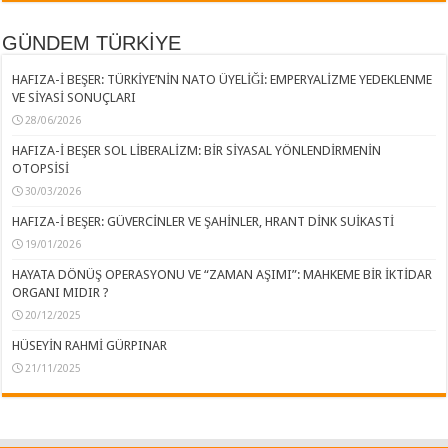
GÜNDEM TÜRKİYE
HAFIZA-İ BEŞER: TÜRKİYE’NİN NATO ÜYELİĞİ: EMPERYALİZME YEDEKLENME
VE SİYASİ SONUÇLARI
28/06/2026
HAFIZA-İ BEŞER SOL LİBERALİZM: BİR SİYASAL YÖNLENDİRMENİN
OTOPSİSİ
30/03/2026
HAFIZA-İ BEŞER: GÜVERCİNLER VE ŞAHİNLER, HRANT DİNK SUİKASTİ
19/01/2026
HAYATA DÖNÜŞ OPERASYONU VE “ZAMAN AŞIMI”: MAHKEME BİR İKTİDAR
ORGANI MIDIR ?
20/12/2025
HÜSEYİN RAHMİ GÜRPINAR
21/11/2025