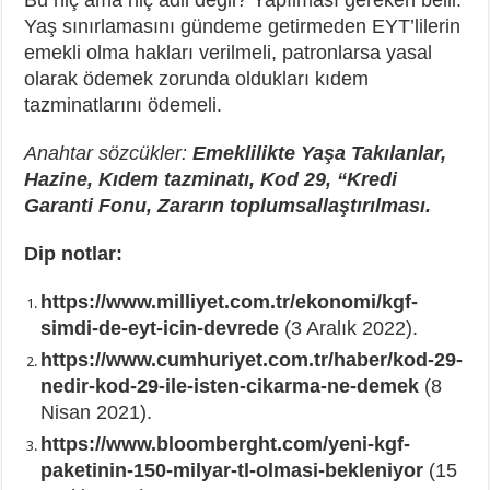
Yaş sınırlamasını gündeme getirmeden EYT’lilerin
emekli olma hakları verilmeli, patronlarsa yasal
olarak ödemek zorunda oldukları kıdem
tazminatlarını ödemeli.
Anahtar sözcükler:
Emeklilikte Yaşa Takılanlar,
Hazine, Kıdem tazminatı, Kod 29, “Kredi
Garanti Fonu, Zararın toplumsallaştırılması.
Dip notlar:
https://www.milliyet.com.tr/ekonomi/kgf-
simdi-de-eyt-icin-devrede
(3 Aralık 2022).
https://www.cumhuriyet.com.tr/haber/kod-29-
nedir-kod-29-ile-isten-cikarma-ne-demek
(8
Nisan 2021).
https://www.bloomberght.com/yeni-kgf-
paketinin-150-milyar-tl-olmasi-bekleniyor
(15