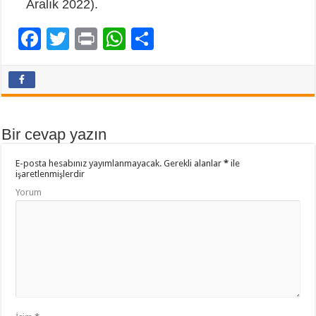
Aralık 2022).
F
T
Pr
W
P
ac
wi
in
h
a
e
tt
t
at
yl
b
er
sA
aş
o
p
Bir cevap yazın
o
p
E-posta hesabınız yayımlanmayacak.
Gerekli alanlar
*
ile
k
işaretlenmişlerdir
Yorum