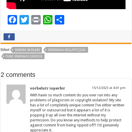
F
T
Pr
W
P
ac
wi
in
h
a
e
tt
t
at
yl
b
er
sA
aş
Etiket
SINEMA YAZILARI
SINEMADA MILLIYETÇILIK.
o
p
TÜRK SINEMASI 2000'LER
o
p
k
2 comments
vorbelutr ioperbir
15/12/2023 at 4:01 pm
With havin so much content do you ever run into any
problems of plagorism or copyright violation? My site
has a lot of completely unique content I’ve either written
myself or outsourced but it appears a lot of it is
popping it up all over the internet without my
permission. Do you know any methods to help protect
against content from being ripped off? I’d genuinely
appreciate it.