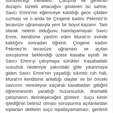
sömüreceği meselesi.. Çatışma ve gerilimin
dozajını sürekli artacağını gösteren bu sahne,
Savcı Emre’nin eğlenceye katıldığı gece içkiden
sızması ve o anda bir Çingene kadını Pekmez’in
tecavüze uğramasıyla yeni bir boyut kazanır. Tam
olarak nelerin olduğunu hatırlayamayan Savcı
Emre, kendisine yardım eden Murat’ın evinde
kaldığını sonradan öğrenir. Çingene kadını
Pekmez’in tecavüze uğraması ve açılan
soruşturma beklendiği üzere kasaba eşrafı ile
Savcı Emre’yi çatışmaya sürükler. Kasabadaki
susuzluk nedeniyle yakındaki göle yıkanmaya
giden Savcı Emre’nin yaşadığı sıkıntılı ruh hali,
Murat’ın kendisine anlattığı olaylar ve bir önceki
savcının neredeyse kaçarak kasabadan gittiğini
öğrenmesinin yarattığı huzursuzluk, dramatik
çatışmanın derinleşeceğini gösterir. Suçu kimin
işlediğinin belirsiz olması soruşturma açılanlardan
toplanan delilerin suçu ispatlayamaması, gerilimli