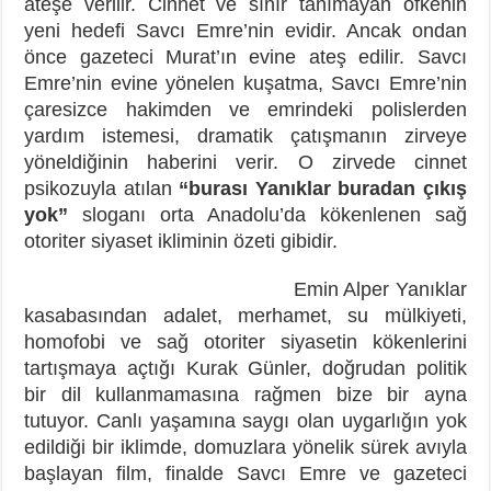
ateşe verilir. Cinnet ve sınır tanımayan öfkenin
yeni hedefi Savcı Emre’nin evidir. Ancak ondan
önce gazeteci Murat’ın evine ateş edilir. Savcı
Emre’nin evine yönelen kuşatma, Savcı Emre’nin
çaresizce hakimden ve emrindeki polislerden
yardım istemesi, dramatik çatışmanın zirveye
yöneldiğinin haberini verir. O zirvede cinnet
psikozuyla atılan
“burası Yanıklar buradan çıkış
yok”
sloganı orta Anadolu’da kökenlenen sağ
otoriter siyaset ikliminin özeti gibidir.
Emin Alper Yanıklar
kasabasından adalet, merhamet, su mülkiyeti,
homofobi ve sağ otoriter siyasetin kökenlerini
tartışmaya açtığı Kurak Günler, doğrudan politik
bir dil kullanmamasına rağmen bize bir ayna
tutuyor. Canlı yaşamına saygı olan uygarlığın yok
edildiği bir iklimde, domuzlara yönelik sürek avıyla
başlayan film, finalde Savcı Emre ve gazeteci