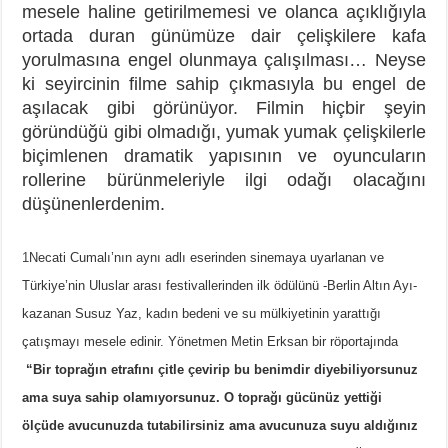
mesele haline getirilmemesi ve olanca açıklığıyla
ortada duran günümüze dair çelişkilere kafa
yorulmasına engel olunmaya çalışılması… Neyse
ki seyircinin filme sahip çıkmasıyla bu engel de
aşılacak gibi görünüyor. Filmin hiçbir şeyin
göründüğü gibi olmadığı, yumak yumak çelişkilerle
biçimlenen dramatik yapısının ve oyuncuların
rollerine bürünmeleriyle ilgi odağı olacağını
düşünenlerdenim.
1
Necati Cumalı’nın aynı adlı eserinden sinemaya uyarlanan ve
Türkiye’nin Uluslar arası festivallerinden ilk ödülünü -Berlin Altın Ayı-
kazanan Susuz Yaz, kadın bedeni ve su mülkiyetinin yarattığı
çatışmayı mesele edinir. Yönetmen Metin Erksan bir röportajında
“
Bir toprağın etrafını çitle çevirip bu benimdir diyebiliyorsunuz
ama suya sahip olamıyorsunuz. O toprağı gücünüz yettiği
ölçüde avucunuzda tutabilirsiniz ama avucunuza suyu aldığınız