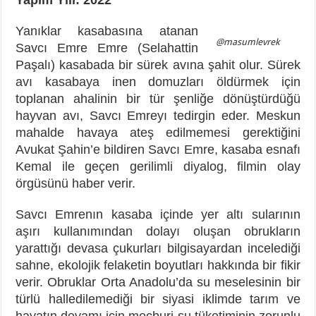
Yanıklar kasabasına atanan
@masumlevrek
Savcı Emre Emre (Selahattin
Paşalı) kasabada bir sürek avına şahit olur. Sürek
avı kasabaya inen domuzları öldürmek için
toplanan ahalinin bir tür şenliğe dönüştürdüğü
hayvan avı, Savcı Emreyı tedirgin eder. Meskun
mahalde havaya ateş edilmemesi gerektiğini
Avukat Şahin’e bildiren Savcı Emre, kasaba esnafı
Kemal ile geçen gerilimli diyalog, filmin olay
örgüsünü haber verir.
Savcı Emrenın kasaba içinde yer altı sularının
aşırı kullanımından dolayı oluşan obrukların
yarattığı devasa çukurları bilgisayardan incelediği
sahne, ekolojik felaketin boyutları hakkında bir fikir
verir. Obruklar Orta Anadolu’da su meselesinin bir
türlü halledilemediği bir siyasi iklimde tarım ve
hayatın devamı için mecburi su tüketiminin zorunlu