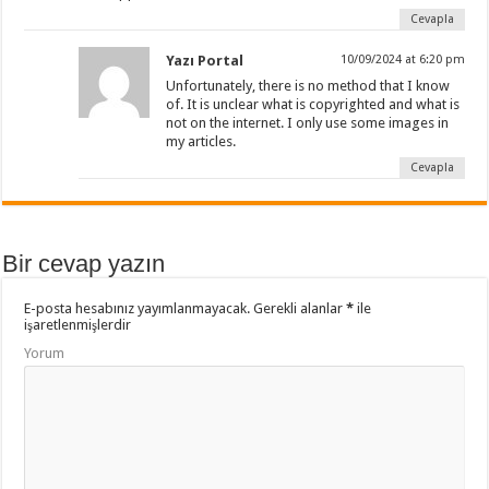
Cevapla
Yazı Portal
10/09/2024 at 6:20 pm
Unfortunately, there is no method that I know
of. It is unclear what is copyrighted and what is
not on the internet. I only use some images in
my articles.
Cevapla
Bir cevap yazın
E-posta hesabınız yayımlanmayacak.
Gerekli alanlar
*
ile
işaretlenmişlerdir
Yorum