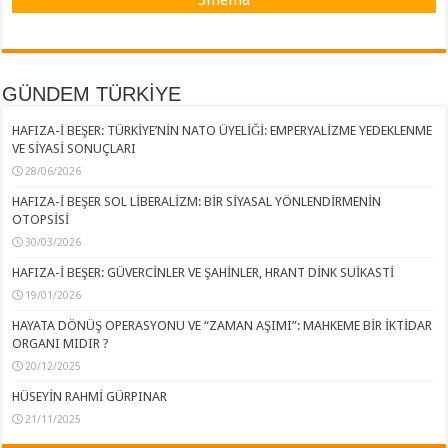
GÜNDEM TÜRKİYE
HAFIZA-İ BEŞER: TÜRKİYE’NİN NATO ÜYELİĞİ: EMPERYALİZME YEDEKLENME
VE SİYASİ SONUÇLARI
28/06/2026
HAFIZA-İ BEŞER SOL LİBERALİZM: BİR SİYASAL YÖNLENDİRMENİN
OTOPSİSİ
30/03/2026
HAFIZA-İ BEŞER: GÜVERCİNLER VE ŞAHİNLER, HRANT DİNK SUİKASTİ
19/01/2026
HAYATA DÖNÜŞ OPERASYONU VE “ZAMAN AŞIMI”: MAHKEME BİR İKTİDAR
ORGANI MIDIR ?
20/12/2025
HÜSEYİN RAHMİ GÜRPINAR
21/11/2025