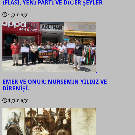
İFLASI, YENİ PARTİ VE DİĞER ŞEYLER
3 gün ago
EMEK VE ONUR: NURSEMİN YILDIZ VE
DİRENİŞİ.
4 gün ago