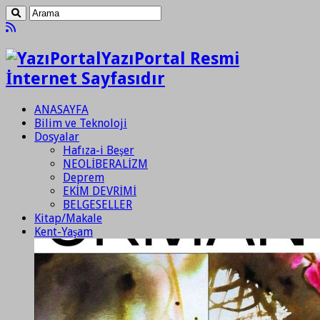
YazıPortal Resmi
İnternet Sayfasıdır
ANASAYFA
Bilim ve Teknoloji
Dosyalar
Hafıza-i Beşer
NEOLİBERALİZM
Deprem
EKİM DEVRİMİ
BELGESELLER
Kitap/Makale
Kent-Yaşam