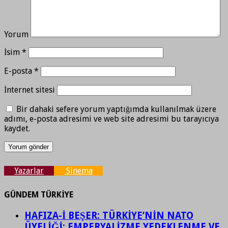
Yorum
İsim
*
E-posta
*
İnternet sitesi
Bir dahaki sefere yorum yaptığımda kullanılmak üzere
adımı, e-posta adresimi ve web site adresimi bu tarayıcıya
kaydet.
Yazarlar
Sinema
GÜNDEM TÜRKİYE
HAFIZA-İ BEŞER: TÜRKİYE’NİN NATO
ÜYELİĞİ: EMPERYALİZME YEDEKLENME VE