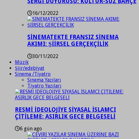
SERGİ DUYURUSU: KÜLTÜR-SÜZ BAHÇE
16/12/2022
SİNEMATEKTE FRANSIZ SİNEMA
AKIMI: ŞİİRSEL GERÇEKÇİLİK
30/11/2022
Müzik
Şiir/edebiyat
Sinema /Tiyatro
Sinema Yazıları
Tiyatro Yazıları
RESMİ İDEOLOJİYE SİYASAL İSLAMCI
ÇİTİLEME: ASIRLIK GECE BELGESELİ
6 gün ago