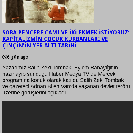
SOBA PENCERE CAMI VE İKİ EKMEK İSTİYORUZ:
KAPİTALİZMİN ÇOCUK KURBANLARI VE
ÇİNÇİN’İN YER ALTI TARİHİ
6 gün ago
Yazarımız Salih Zeki Tombak, Eylem Babayiğit’in
hazırlayıp sunduğu Haber Medya TV’de Mercek
programına konuk olarak katıldı. Salih Zeki Tombak
ve gazeteci Adnan Bilen Van’da yaşanan devlet terörü
üzerine görüşlerini açıkladı.