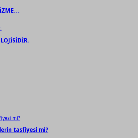
ŞİZME…
LOJİSİDİR.
erin tasfiyesi mi?