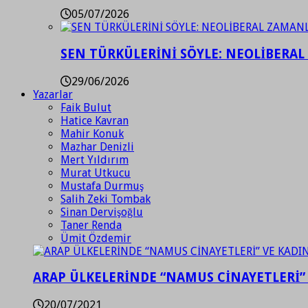
05/07/2026
SEN TÜRKÜLERİNİ SÖYLE: NEOLİBERAL
29/06/2026
Yazarlar
Faik Bulut
Hatice Kavran
Mahir Konuk
Mazhar Denizli
Mert Yıldırım
Murat Utkucu
Mustafa Durmuş
Salih Zeki Tombak
Sinan Dervişoğlu
Taner Renda
Ümit Özdemir
ARAP ÜLKELERİNDE “NAMUS CİNAYETLERİ”
20/07/2021