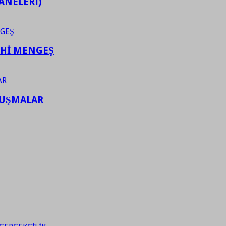
ANELERİ)
AHİ MENGEŞ
LUŞMALAR