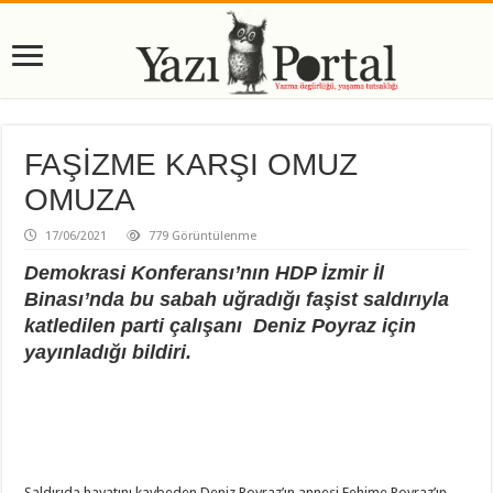
FAŞİZME KARŞI OMUZ
OMUZA
17/06/2021
779 Görüntülenme
Demokrasi Konferansı’nın HDP İzmir İl
Binası’nda bu sabah uğradığı faşist saldırıyla
katledilen parti çalışanı Deniz Poyraz için
yayınladığı bildiri.
Saldırıda hayatını kaybeden Deniz Poyraz’ın annesi Fehime Poyraz’ın