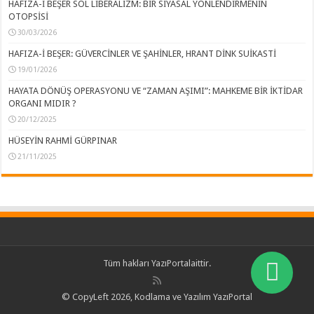
HAFIZA-İ BEŞER SOL LİBERALİZM: BİR SİYASAL YÖNLENDİRMENİN
OTOPSİSİ
30/03/2026
HAFIZA-İ BEŞER: GÜVERCİNLER VE ŞAHİNLER, HRANT DİNK SUİKASTİ
19/01/2026
HAYATA DÖNÜŞ OPERASYONU VE “ZAMAN AŞIMI”: MAHKEME BİR İKTİDAR
ORGANI MIDIR ?
20/12/2025
HÜSEYİN RAHMİ GÜRPINAR
21/11/2025
Tüm hakları
YazıPortal
aittir.
© CopyLeft 2026, Kodlama ve Yazılım YazıPortal