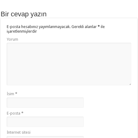
b
er
sA
aş
o
p
Bir cevap yazın
o
p
E-posta hesabınız yayımlanmayacak.
Gerekli alanlar
*
ile
k
işaretlenmişlerdir
Yorum
İsim
*
E-posta
*
İnternet sitesi