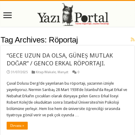
Tag Archives:
Röportaj
“GECE UZUN DA OLSA, GÜNEŞ MUTLAK
DOĞAR” / GENCO ERKAL RÖPORTAJI.
31/07/2025
Kitap/Makale
,
Manşet
0
Çuval Dolusu Dergi’de yayınlanan bu röportajı, yazarının izniyle
yayınlıyoruz. Nermin Sarıbaş 28 Mart 1938’de İstanbul’da Reşat Erkal ve
Nebahat Erkal’ın çocukları olarak dünyaya gelen Genco Erkal liseyi
Robert Kolej’de okuduktan sonra İstanbul Üniversitesi’nin Psikoloji
bölümüne yerleşir. Hem lise hem de üniversite öğrenciliği sırasında
tiyatroya gönül verir ve pek çok oyunda …
Devamı »