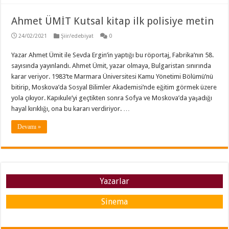
Ahmet ÜMİT Kutsal kitap ilk polisiye metin
24/02/2021
Şiir/edebiyat
0
Yazar Ahmet Ümit ile Sevda Ergin’in yaptığı bu röportaj, Fabrika’nın 58.
sayısında yayınlandı. Ahmet Ümit, yazar olmaya, Bulgaristan sınırında
karar veriyor. 1983’te Marmara Üniversitesi Kamu Yönetimi Bölümü’nü
bitirip, Moskova’da Sosyal Bilimler Akademisi’nde eğitim görmek üzere
yola çıkıyor. Kapıkule’yi geçtikten sonra Sofya ve Moskova’da yaşadığı
hayal kırıklığı, ona bu kararı verdiriyor. …
Devamı »
Yazarlar
Sinema