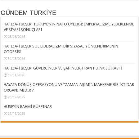
GÜNDEM TÜRKİYE
HAFIZA-İ BEŞER: TÜRKİYE’NİN NATO ÜYELİĞİ: EMPERYALİZME YEDEKLENME
VE SİYASİ SONUÇLARI
28/06/2026
HAFIZA-İ BEŞER SOL LİBERALİZM: BİR SİYASAL YÖNLENDİRMENİN
OTOPSİSİ
30/03/2026
HAFIZA-İ BEŞER: GÜVERCİNLER VE ŞAHİNLER, HRANT DİNK SUİKASTİ
19/01/2026
HAYATA DÖNÜŞ OPERASYONU VE “ZAMAN AŞIMI”: MAHKEME BİR İKTİDAR
ORGANI MIDIR ?
20/12/2025
HÜSEYİN RAHMİ GÜRPINAR
21/11/2025