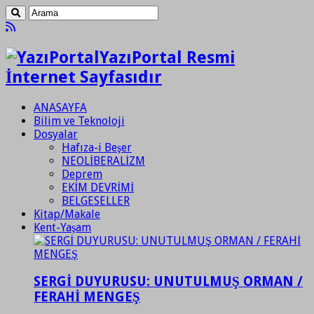
YazıPortal Resmi
İnternet Sayfasıdır
ANASAYFA
Bilim ve Teknoloji
Dosyalar
Hafıza-i Beşer
NEOLİBERALİZM
Deprem
EKİM DEVRİMİ
BELGESELLER
Kitap/Makale
Kent-Yaşam
SERGİ DUYURUSU: UNUTULMUŞ ORMAN /
FERAHİ MENGEŞ