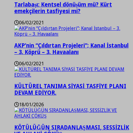
Tarlabaşı: Kentsel dönüşüm mü? Kürt
emekçilerin tasfiyesi mi?
06/02/2021
AKP’nin “Çıldırtan Projeleri”; Kanal İstanbul
– 3. Köprü – 3. Havaalanı
06/02/2021
KÜLTÜREL TANIMA SİYASİ TASFİYE PLANI
DEVAM EDİYOR.
18/01/2026
KÖTÜLÜĞÜN SIRADANLAŞMASI, SESSİZLİK