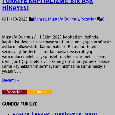
TÜRKİYE KAPİTALİZMİ: BİR AŞK
HİKAYESİ
11/10/2023
Manşet
,
Mustafa Durmuş
,
Yazarlar
0
Mustafa Durmuş / 11 Ekim 2023 Kapitalizm, özünde,
kapitalist devlet ile sermaye sınıfı arasında yaşanan süresiz
aşkların hikayesidir. Kamu ihaleleri Bu aşklar, büyük
sermaye şirketlerine sunulan başta devasa alt yapı
yatırımları ihaleleri, yap- işlet -devlet sözleşmeleri, kamu-
özel işbirliği projeleri ve Hazine garantileri yoluyla, kısaca
kamu kaynaklarının sermayenin hizmetine sunulmasıyla
yaşanır. …
Devamı »
Yazarlar
Sinema
GÜNDEM TÜRKİYE
HAFIZA-İ BEŞER: TÜRKİYE’NİN NATO