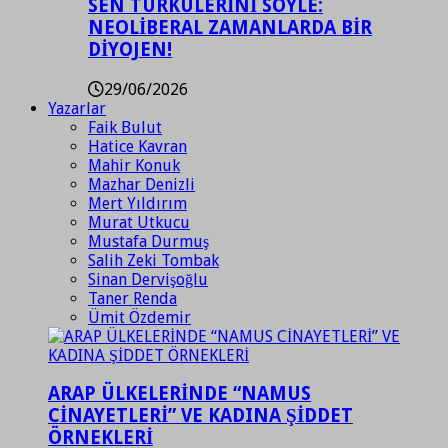
SEN TÜRKÜLERİNİ SÖYLE:
NEOLİBERAL ZAMANLARDA BİR
DİYOJEN!
29/06/2026
Yazarlar
Faik Bulut
Hatice Kavran
Mahir Konuk
Mazhar Denizli
Mert Yıldırım
Murat Utkucu
Mustafa Durmuş
Salih Zeki Tombak
Sinan Dervişoğlu
Taner Renda
Ümit Özdemir
ARAP ÜLKELERİNDE “NAMUS
CİNAYETLERİ” VE KADINA ŞİDDET
ÖRNEKLERİ