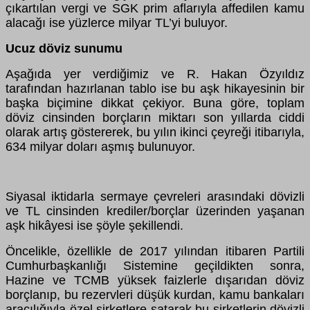
çıkartılan vergi ve SGK prim aflarıyla affedilen kamu
alacağı ise yüzlerce milyar TL’yi buluyor.
Ucuz döviz sunumu
Aşağıda yer verdiğimiz ve R. Hakan Özyıldız
tarafından hazırlanan tablo ise bu aşk hikayesinin bir
başka biçimine dikkat çekiyor. Buna göre, toplam
döviz cinsinden borçların miktarı son yıllarda ciddi
olarak artış göstererek, bu yılın ikinci çeyreği itibarıyla,
634 milyar doları aşmış bulunuyor.
Siyasal iktidarla sermaye çevreleri arasındaki dövizli
ve TL cinsinden krediler/borçlar üzerinden yaşanan
aşk hikâyesi ise şöyle şekillendi.
Öncelikle, özellikle de 2017 yılından itibaren Partili
Cumhurbaşkanlığı Sistemine geçildikten sonra,
Hazine ve TCMB yüksek faizlerle dışarıdan döviz
borçlanıp, bu rezervleri düşük kurdan, kamu bankaları
aracılığıyla özel şirketlere satarak bu şirketlerin dövizli