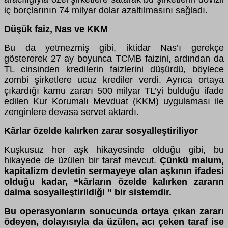
iç borçlarının 74 milyar dolar azaltılmasını sağladı.
Düşük faiz, Nas ve KKM
Bu da yetmezmiş gibi, iktidar Nas’ı gerekçe
göstererek 27 ay boyunca TCMB faizini, ardından da
TL cinsinden kredilerin faizlerini düşürdü, böylece
zombi şirketlere ucuz krediler verdi. Ayrıca ortaya
çıkardığı kamu zararı 500 milyar TL’yi bulduğu ifade
edilen Kur Korumalı Mevduat (KKM) uygulaması ile
zenginlere devasa servet aktardı.
Kârlar özelde kalırken zarar sosyalleştiriliyor
Kuşkusuz her aşk hikayesinde olduğu gibi, bu
hikayede de üzülen bir taraf mevcut.
Çünkü malum,
kapitalizm devletin sermayeye olan aşkının ifadesi
olduğu kadar, “kârların özelde kalırken zararın
daima sosyalleştirildiği ” bir sistemdir.
Bu operasyonların sonucunda ortaya çıkan zararı
ödeyen, dolayısıyla da üzülen, acı çeken taraf ise