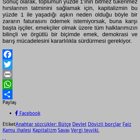
Sonuç olarak, toplumun yüzde 1’inin bitmez tükenmez
hırslarının tatminini sağlamak için, kapitalizmin bu
yüzde 1 ile yaşadığı aşkın neden olduğu böyle bir
zararın faturasını ödemek istemiyorsak, buna karşı
başta işçiler, emekçiler olmak üzere tüm halklarımızın
bilinçli ve örgütlü bir biçimde emek, demokrasi ve
barış mücadelesini kararlılıkla sürdürmesi gerekiyor.
Facebook
Twitter
Print
WhatsApp
Paylaş
Paylaş
Facebook
Etiket
Anahtar sözcükler: Bütçe
Devlet
Dövizli borçlar
Faiz
Kamu ihalesi
Kapitalizm
Savaş
Vergi teşviki.