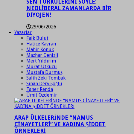
SEN TÜRKÜLERİNİ SÖYLE:
NEOLİBERAL ZAMANLARDA BİR
DİYOJEN!
29/06/2026
Yazarlar
Faik Bulut
Hatice Kavran
Mahir Konuk
Mazhar Denizli
Mert Yıldırım
Murat Utkucu
Mustafa Durmuş
Salih Zeki Tombak
Sinan Dervişoğlu
Taner Renda
Ümit Özdemir
ARAP ÜLKELERİNDE “NAMUS
CİNAYETLERİ” VE KADINA ŞİDDET
ÖRNEKLERİ