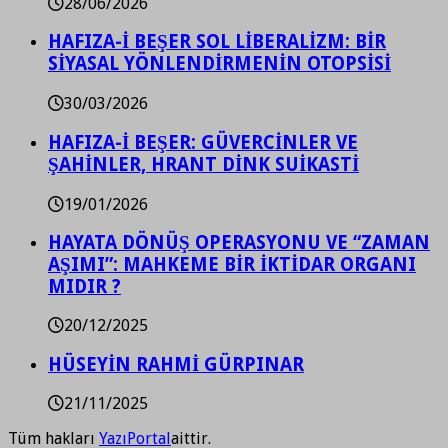
28/06/2026
HAFIZA-İ BEŞER SOL LİBERALİZM: BİR
SİYASAL YÖNLENDİRMENİN OTOPSİSİ
30/03/2026
HAFIZA-İ BEŞER: GÜVERCİNLER VE
ŞAHİNLER, HRANT DİNK SUİKASTİ
19/01/2026
HAYATA DÖNÜŞ OPERASYONU VE “ZAMAN
AŞIMI”: MAHKEME BİR İKTİDAR ORGANI
MIDIR ?
20/12/2025
HÜSEYİN RAHMİ GÜRPINAR
21/11/2025
Tüm hakları
YazıPortal
aittir.