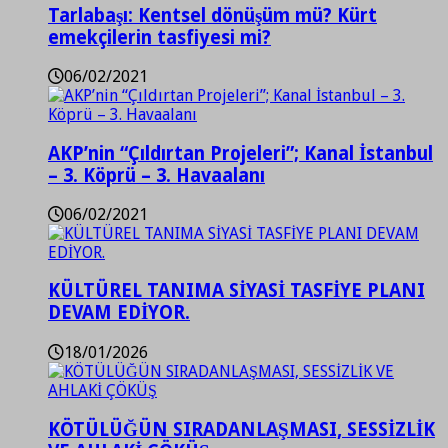
Tarlabaşı: Kentsel dönüşüm mü? Kürt
emekçilerin tasfiyesi mi?
06/02/2021
AKP’nin “Çıldırtan Projeleri”; Kanal İstanbul
– 3. Köprü – 3. Havaalanı
06/02/2021
KÜLTÜREL TANIMA SİYASİ TASFİYE PLANI
DEVAM EDİYOR.
18/01/2026
KÖTÜLÜĞÜN SIRADANLAŞMASI, SESSİZLİK