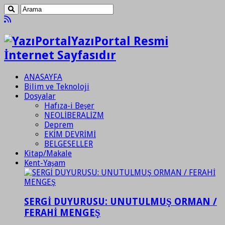
YazıPortal Resmi
İnternet Sayfasıdır
ANASAYFA
Bilim ve Teknoloji
Dosyalar
Hafıza-i Beşer
NEOLİBERALİZM
Deprem
EKİM DEVRİMİ
BELGESELLER
Kitap/Makale
Kent-Yaşam
SERGİ DUYURUSU: UNUTULMUŞ ORMAN /
FERAHİ MENGEŞ