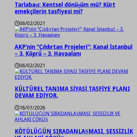
Tarlabaşı: Kentsel dönüşüm mü? Kürt
emekçilerin tasfiyesi mi?
06/02/2021
AKP’nin “Çıldırtan Projeleri”; Kanal İstanbul
– 3. Köprü – 3. Havaalanı
06/02/2021
KÜLTÜREL TANIMA SİYASİ TASFİYE PLANI
DEVAM EDİYOR.
18/01/2026
KÖTÜLÜĞÜN SIRADANLAŞMASI, SESSİZLİK