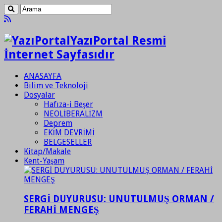
YazıPortal Resmi
İnternet Sayfasıdır
ANASAYFA
Bilim ve Teknoloji
Dosyalar
Hafıza-i Beşer
NEOLİBERALİZM
Deprem
EKİM DEVRİMİ
BELGESELLER
Kitap/Makale
Kent-Yaşam
SERGİ DUYURUSU: UNUTULMUŞ ORMAN /
FERAHİ MENGEŞ