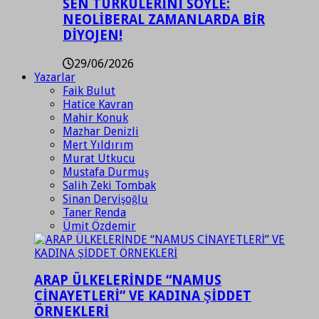
SEN TÜRKÜLERİNİ SÖYLE:
NEOLİBERAL ZAMANLARDA BİR
DİYOJEN!
29/06/2026
Yazarlar
Faik Bulut
Hatice Kavran
Mahir Konuk
Mazhar Denizli
Mert Yıldırım
Murat Utkucu
Mustafa Durmuş
Salih Zeki Tombak
Sinan Dervişoğlu
Taner Renda
Ümit Özdemir
ARAP ÜLKELERİNDE “NAMUS
CİNAYETLERİ” VE KADINA ŞİDDET
ÖRNEKLERİ