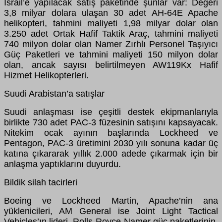
İsrail’e yapılacak satış paketinde şunlar var: Değeri
3,8 milyar dolara ulaşan 30 adet AH-64E Apache
helikopteri, tahmini maliyeti 1,98 milyar dolar olan
3.250 adet Ortak Hafif Taktik Araç, tahmini maliyeti
740 milyon dolar olan Namer Zırhlı Personel Taşıyıcı
Güç Paketleri ve tahmini maliyeti 150 milyon dolar
olan, ancak sayısı belirtilmeyen AW119Kx Hafif
Hizmet Helikopterleri.
Suudi Arabistan’a satışlar
Suudi anlaşması ise çeşitli destek ekipmanlarıyla
birlikte 730 adet PAC-3 füzesinin satışını kapsayacak.
Nitekim ocak ayının başlarında Lockheed ve
Pentagon, PAC-3 üretimini 2030 yılı sonuna kadar üç
katına çıkararak yıllık 2.000 adede çıkarmak için bir
anlaşma yaptıklarını duyurdu.
Bildik silah tacirleri
Boeing ve Lockheed Martin, Apache’nin ana
yüklenicileri, AM General ise Joint Light Tactical
Vehicles’ın lideri. Rolls-Royce Namer güç paketlerinin,