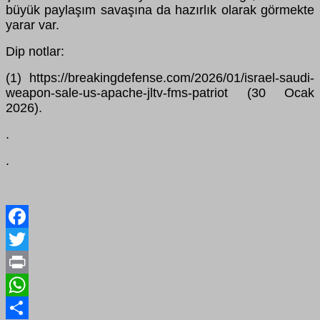
büyük paylaşım savaşına da hazırlık olarak görmekte
yarar var.
Dip notlar:
(1) https://breakingdefense.com/2026/01/israel-saudi-
weapon-sale-us-apache-jltv-fms-patriot (30 Ocak
2026).
.
.
Facebook
Twitter
Print
WhatsApp