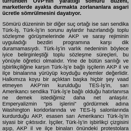
türründen OVP’nin yarattığı sömürü düzeni,
marketlerde ayakta durmakta zorlananlara asgari
ücretle sömrülmesini dayatıyor.
Sömürü düzeninin bir diğer suç ortağı ise sarı sendika
Türk-İş, Türk-İş’in sorunu aylardır hazırlandığı toplu
sözleşme görüşmelerinde AKP ve saray rejiminin
uyguladığı bezdiri programına karşı dik
duramamasıydı. Türk-İş’in varlık nedeninin böylece
iyice belirginleştiği toplu sözleşme süreçleri, bu
yönüyle öğretici olmalıdır. Yine de bütün sarılığı ve
işbirlikçiliğine karşın Türk-İş’e bağlı işçilerin AKP il ve
ilçe binalarına yürüyüp koyduğu eylemler değerlidir.
Halkımıza koyu bir açlıktan başka hiçbir şey vaad
etmeyen AKP’nin kurulduğu TES-İş’in, sarı
Amerikancı sendika Türk-İş’e bağlı olduğu hatırlanırsa
ne demek istediğimiz daha net anlaşılır.
Emperyalizmin “pis işlerini” gördürmek adına
Washington koridorlarında ve TES-İş salonlarında
kurdurduğu AKP, esasen sarı Amerikancı Türk-İş’in
siyasi bir çıktısıdır. İşçiler, Türk-İş’in işbirlikçi çizgisini
aşıp, AKP il ve ilçe binaları önündeki protestolara