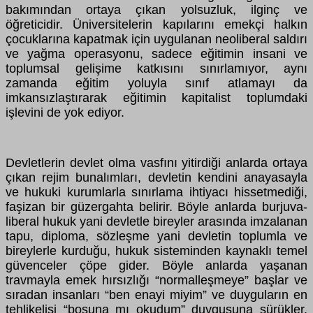
bakımından ortaya çıkan yolsuzluk, ilginç ve
öğreticidir. Üniversitelerin kapılarını emekçi halkın
çocuklarına kapatmak için uygulanan neoliberal saldırı
ve yağma operasyonu, sadece eğitimin insani ve
toplumsal gelişime katkısını sınırlamıyor, aynı
zamanda eğitim yoluyla sınıf atlamayı da
imkansızlaştırarak eğitimin kapitalist toplumdaki
işlevini de yok ediyor.
Devletlerin devlet olma vasfını yitirdiği anlarda ortaya
çıkan rejim bunalımları, devletin kendini anayasayla
ve hukuki kurumlarla sınırlama ihtiyacı hissetmediği,
faşizan bir güzergahta belirir. Böyle anlarda burjuva-
liberal hukuk yani devletle bireyler arasında imzalanan
tapu, diploma, sözleşme yani devletin toplumla ve
bireylerle kurduğu, hukuk sisteminden kaynaklı temel
güvenceler çöpe gider. Böyle anlarda yaşanan
travmayla emek hırsızlığı “normalleşmeye” başlar ve
sıradan insanları “ben enayi miyim” ve duyguların en
tehlikelisi “boşuna mı okudum” duygusuna sürükler.