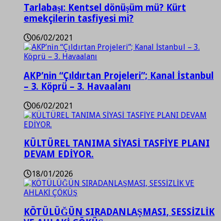
Tarlabaşı: Kentsel dönüşüm mü? Kürt
emekçilerin tasfiyesi mi?
06/02/2021
AKP’nin “Çıldırtan Projeleri”; Kanal İstanbul
– 3. Köprü – 3. Havaalanı
06/02/2021
KÜLTÜREL TANIMA SİYASİ TASFİYE PLANI
DEVAM EDİYOR.
18/01/2026
KÖTÜLÜĞÜN SIRADANLAŞMASI, SESSİZLİK