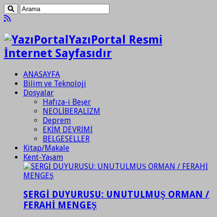
YazıPortal Resmi
İnternet Sayfasıdır
ANASAYFA
Bilim ve Teknoloji
Dosyalar
Hafıza-i Beşer
NEOLİBERALİZM
Deprem
EKİM DEVRİMİ
BELGESELLER
Kitap/Makale
Kent-Yaşam
SERGİ DUYURUSU: UNUTULMUŞ ORMAN /
FERAHİ MENGEŞ