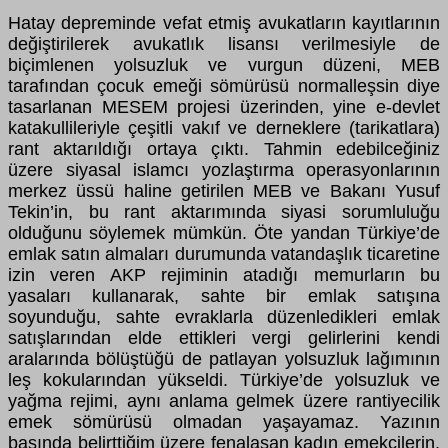
Hatay depreminde vefat etmiş avukatların kayıtlarının
değiştirilerek avukatlık lisansı verilmesiyle de
biçimlenen yolsuzluk ve vurgun düzeni, MEB
tarafından çocuk emeği sömürüsü normalleşsin diye
tasarlanan MESEM projesi üzerinden, yine e-devlet
katakullileriyle çeşitli vakıf ve derneklere (tarikatlara)
rant aktarıldığı ortaya çıktı. Tahmin edebilceğiniz
üzere siyasal islamcı yozlaştırma operasyonlarının
merkez üssü haline getirilen MEB ve Bakanı Yusuf
Tekin’in, bu rant aktarımında siyasi sorumluluğu
olduğunu söylemek mümkün. Öte yandan Türkiye’de
emlak satın almaları durumunda vatandaşlık ticaretine
izin veren AKP rejiminin atadığı memurların bu
yasaları kullanarak, sahte bir emlak satışına
soyunduğu, sahte evraklarla düzenledikleri emlak
satışlarından elde ettikleri vergi gelirlerini kendi
aralarında bölüştüğü de patlayan yolsuzluk lağımının
leş kokularından yükseldi. Türkiye’de yolsuzluk ve
yağma rejimi, aynı anlama gelmek üzere rantiyecilik
emek sömürüsü olmadan yaşayamaz. Yazının
başında belirttiğim üzere fenalaşan kadın emekçilerin,