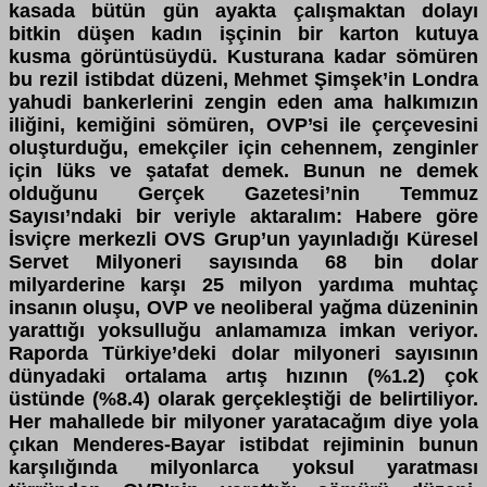
kasada bütün gün ayakta çalışmaktan dolayı
bitkin düşen kadın işçinin bir karton kutuya
kusma görüntüsüydü. Kusturana kadar sömüren
bu rezil istibdat düzeni, Mehmet Şimşek’in Londra
yahudi bankerlerini zengin eden ama halkımızın
iliğini, kemiğini sömüren, OVP’si ile çerçevesini
oluşturduğu, emekçiler için cehennem, zenginler
için lüks ve şatafat demek.
Bunun ne demek
olduğunu Gerçek Gazetesi’nin Temmuz
Sayısı’ndaki bir veriyle aktaralım: Habere göre
İsviçre merkezli OVS Grup’un yayınladığı Küresel
Servet Milyoneri sayısında 68 bin dolar
milyarderine karşı 25 milyon yardıma muhtaç
insanın oluşu, OVP ve neoliberal yağma düzeninin
yarattığı yoksulluğu anlamamıza imkan veriyor.
Raporda Türkiye’deki dolar milyoneri sayısının
dünyadaki ortalama artış hızının (%1.2) çok
üstünde (%8.4) olarak gerçekleştiği de belirtiliyor.
Her mahallede bir milyoner yaratacağım diye yola
çıkan Menderes-Bayar istibdat rejiminin bunun
karşılığında milyonlarca yoksul yaratması