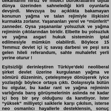
dekanlarını hırsız ve mideci bürokratlarını dijital
dünya üzerinden sahnelediği kirli oyunlarla
devşirdi. Mevzuya bu açıklıkta bakamayan
konunun yağma ve talan rejimiyle ilişkisini
kurmakta zorlanır. Yaşananları yerel ve “münferit”
zanneder. Oysa yaşananlar yolsuzluk ve yağma
rejiminin çıktılarından biridir. Elbette bu yolsuzluk
ve yağma asgari hukuk sisteminin iptal
edilmesiyle mümkün olabilirdi. Böylece 15
Temmuz devlet içi iç savaş darbesi ve peşi sıra
gelen hileli referandum, sahte muhalefet yerli
yerine oturur !
Eşitsizliği derinleştiren Türkiye’deki neoliberal
şirket devlet üzerine kurgulanan yağma ve
sömürü düzeninin, çeteleşmeye dönüşerek iyice
yozlaştığı böylece ortaya çıktı. Dolayısıyla bütün
bu olgular, bu kadar rant ve yağma rejiminin
varlığında barış görüşmelerinin aslında ne kadar
içi boş bir şey olduğunu da kanıtlıyor. İster
“yüksek” milliyetçi saiklerle karşı çıkılsın, isterse
neo osmanlıcı hayallerle desteklensin, sonuç