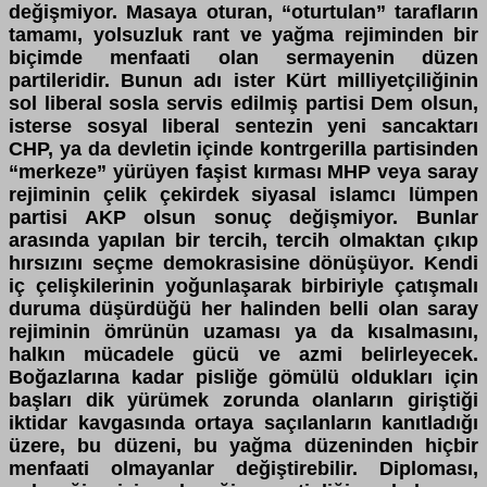
değişmiyor. Masaya oturan, “oturtulan” tarafların
tamamı, yolsuzluk rant ve yağma rejiminden bir
biçimde menfaati olan sermayenin düzen
partileridir. Bunun adı ister Kürt milliyetçiliğinin
sol liberal sosla servis edilmiş partisi Dem olsun,
isterse sosyal liberal sentezin yeni sancaktarı
CHP, ya da devletin içinde kontrgerilla partisinden
“merkeze” yürüyen faşist kırması MHP veya saray
rejiminin çelik çekirdek siyasal islamcı lümpen
partisi AKP olsun sonuç değişmiyor. Bunlar
arasında yapılan bir tercih, tercih olmaktan çıkıp
hırsızını seçme demokrasisine dönüşüyor. Kendi
iç çelişkilerinin yoğunlaşarak birbiriyle çatışmalı
duruma düşürdüğü her halinden belli olan saray
rejiminin ömrünün uzaması ya da kısalmasını,
halkın mücadele gücü ve azmi belirleyecek.
Boğazlarına kadar pisliğe gömülü oldukları için
başları dik yürümek zorunda olanların giriştiği
iktidar kavgasında ortaya saçılanların kanıtladığı
üzere, bu düzeni, bu yağma düzeninden hiçbir
menfaati olmayanlar değiştirebilir. Diploması,