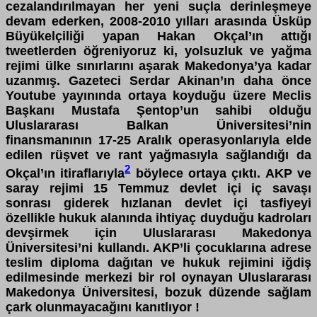
cezalandırılmayan her yeni suçla derinleşmeye
devam ederken, 2008-2010 yılları arasında Üsküp
Büyükelçiliği yapan Hakan Okçal’ın attığı
tweetlerden öğreniyoruz ki, yolsuzluk ve yağma
rejimi ülke sınırlarını aşarak Makedonya’ya kadar
uzanmış. Gazeteci Serdar Akinan’ın daha önce
Youtube yayınında ortaya koyduğu üzere Meclis
Başkanı Mustafa Şentop’un sahibi olduğu
Uluslararası Balkan Üniversitesi’nin
finansmanının 17-25 Aralık operasyonlarıyla elde
edilen rüşvet ve rant yağmasıyla sağlandığı da
2
Okçal’ın itiraflarıyla
böylece ortaya çıktı. AKP ve
saray rejimi 15 Temmuz devlet içi iç savaşı
sonrası giderek hızlanan devlet içi tasfiyeyi
özellikle hukuk alanında ihtiyaç duyduğu kadroları
devşirmek için Uluslararası Makedonya
Üniversitesi’ni kullandı. AKP’li çocuklarına adrese
teslim diploma dağıtan ve hukuk rejimini iğdiş
edilmesinde merkezi bir rol oynayan Uluslararası
Makedonya Üniversitesi, bozuk düzende sağlam
çark olunmayacağını kanıtlıyor !