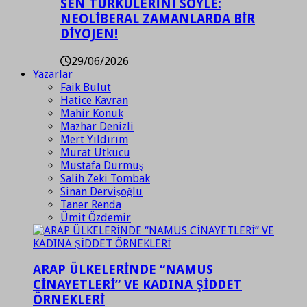
SEN TÜRKÜLERİNİ SÖYLE:
NEOLİBERAL ZAMANLARDA BİR
DİYOJEN!
29/06/2026
Yazarlar
Faik Bulut
Hatice Kavran
Mahir Konuk
Mazhar Denizli
Mert Yıldırım
Murat Utkucu
Mustafa Durmuş
Salih Zeki Tombak
Sinan Dervişoğlu
Taner Renda
Ümit Özdemir
ARAP ÜLKELERİNDE “NAMUS
CİNAYETLERİ” VE KADINA ŞİDDET
ÖRNEKLERİ