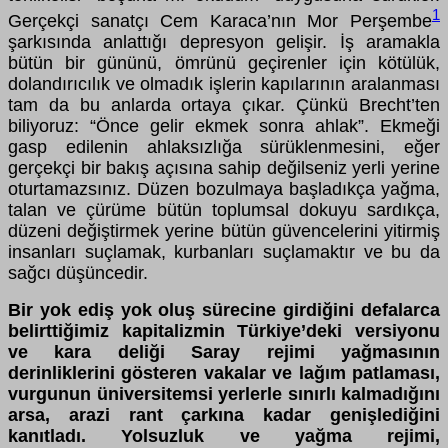
1
Gerçekçi sanatçı Cem Karaca’nın Mor Perşembe
şarkısında anlattığı depresyon gelişir. İş aramakla
bütün bir gününü, ömrünü geçirenler için kötülük,
dolandırıcılık ve olmadık işlerin kapılarının aralanması
tam da bu anlarda ortaya çıkar. Çünkü Brecht’ten
biliyoruz: “Önce gelir ekmek sonra ahlak”. Ekmeği
gasp edilenin ahlaksızlığa sürüklenmesini, eğer
gerçekçi bir bakış açısına sahip değilseniz yerli yerine
oturtamazsınız. Düzen bozulmaya başladıkça yağma,
talan ve çürüme bütün toplumsal dokuyu sardıkça,
düzeni değiştirmek yerine bütün güvencelerini yitirmiş
insanları suçlamak, kurbanları suçlamaktır ve bu da
sağcı düşüncedir.
Bir yok ediş yok oluş sürecine girdiğini defalarca
belirttiğimiz kapitalizmin Türkiye’deki versiyonu
ve kara deliği Saray rejimi yağmasının
derinliklerini gösteren vakalar ve lağım patlaması,
vurgunun üniversitemsi yerlerle sınırlı kalmadığını
arsa, arazi rant çarkına kadar genişlediğini
kanıtladı. Yolsuzluk ve yağma rejimi,