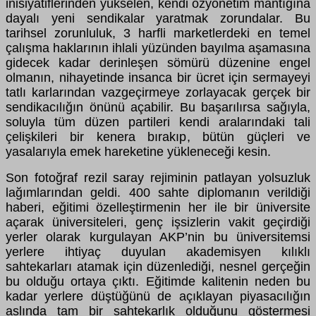
inisiyatiflerinden yükselen, kendi özyönetim mantığına
dayalı yeni sendikalar yaratmak zorundalar. Bu
tarihsel zorunluluk, 3 harfli marketlerdeki en temel
çalışma haklarının ihlali yüzünden bayılma aşamasına
gidecek kadar derinleşen sömürü düzenine engel
olmanın, nihayetinde insanca bir ücret için sermayeyi
tatlı karlarından vazgeçirmeye zorlayacak gerçek bir
sendikacılığın önünü açabilir. Bu başarılırsa sağıyla,
soluyla tüm düzen partileri kendi aralarındaki tali
çelişkileri bir kenera bırakıp, bütün güçleri ve
yasalarıyla emek hareketine yükleneceği kesin.
Son fotoğraf rezil saray rejiminin patlayan yolsuzluk
lağımlarından geldi. 400 sahte diplomanın verildiği
haberi, eğitimi özelleştirmenin her ile bir üniversite
açarak üniversiteleri, genç işsizlerin vakit geçirdiği
yerler olarak kurgulayan AKP’nin bu üniversitemsi
yerlere ihtiyaç duyulan akademisyen kılıklı
sahtekarları atamak için düzenlediği, nesnel gerçeğin
bu olduğu ortaya çıktı. Eğitimde kalitenin neden bu
kadar yerlere düştüğünü de açıklayan piyasacılığın
aslında tam bir sahtekarlık olduğunu göstermesi