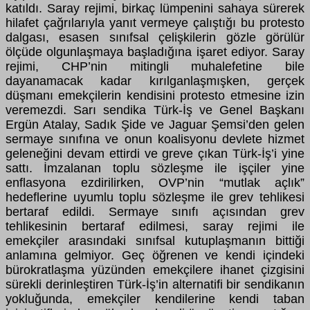
katıldı. Saray rejimi, birkaç lümpenini sahaya sürerek
hilafet çağrılarıyla yanıt vermeye çalıştığı bu protesto
dalgası, esasen sınıfsal çelişkilerin gözle görülür
ölçüde olgunlaşmaya başladığına işaret ediyor. Saray
rejimi, CHP’nin mitingli muhalefetine bile
dayanamacak kadar kırılganlaşmışken, gerçek
düşmanı emekçilerin kendisini protesto etmesine izin
veremezdi. Sarı sendika Türk-İş ve Genel Başkanı
Ergün Atalay, Sadık Şide ve Jaguar Şemsi’den gelen
sermaye sınıfına ve onun koalisyonu devlete hizmet
geleneğini devam ettirdi ve greve çıkan Türk-İş’i yine
sattı. İmzalanan toplu sözleşme ile işçiler yine
enflasyona ezdirilirken, OVP’nin “mutlak açlık”
hedeflerine uyumlu toplu sözleşme ile grev tehlikesi
bertaraf edildi. Sermaye sınıfı açısından grev
tehlikesinin bertaraf edilmesi, saray rejimi ile
emekçiler arasındaki sınıfsal kutuplaşmanın bittiği
anlamına gelmiyor. Geç öğrenen ve kendi içindeki
bürokratlaşma yüzünden emekçilere ihanet çizgisini
sürekli derinleştiren Türk-İş’in alternatifi bir sendikanın
yokluğunda, emekçiler kendilerine kendi taban