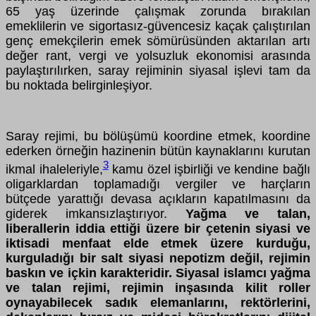
65 yaş üzerinde çalışmak zorunda bırakılan
emeklilerin ve sigortasız-güvencesiz kaçak çalıştırılan
genç emekçilerin emek sömürüsünden aktarılan artı
değer rant, vergi ve yolsuzluk ekonomisi arasında
paylaştırılırken, saray rejiminin siyasal işlevi tam da
bu noktada belirginleşiyor.
Saray rejimi, bu bölüşümü koordine etmek, koordine
ederken örneğin hazinenin bütün kaynaklarını kurutan
3
ikmal ihaleleriyle,
kamu özel işbirliği ve kendine bağlı
oligarklardan toplamadığı vergiler ve harçların
bütçede yarattığı devasa açıkların kapatılmasını da
giderek imkansızlaştırıyor.
Yağma ve talan,
liberallerin iddia ettiği üzere bir çetenin siyasi ve
iktisadi menfaat elde etmek üzere kurduğu,
kurguladığı bir salt siyasi nepotizm değil, rejimin
baskın ve içkin karakteridir. Siyasal islamcı yağma
ve talan rejimi, rejimin inşasında kilit roller
oynayabilecek sadık elemanlarını, rektörlerini,