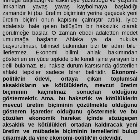
inmeğe başladığı ve eskimeye yüztuttuğu ve yaşama
imkanları yavaş yavaş kaybolmaya başladığı
zamandır ki (bu· üretim biçiminin yerine geçecek yeni
üretim biçimi onun kapısını çalmıştır artık), iyice
adaletsiz hale gelen bölüşüm bir haksızlık olarak
görülmeğe başlar. O zaman ebedi adaletten medet
umulmağa başlanır. Ahlaka ya da hukuka
başvurulması, bilimsel bakımdan bizi bir adım bile·
ilerletmez. Ekonomi bilimi, ahlak bakımından
gösterilen en yüce tepkide bile kendi işine yarayan bir
delil bulamaz. Bu haksız durum karsısında gösterilen
ahlaki tepkiler sadece birer belirtidir.
Ekonomi-
politik’in ödevi, ortaya çıkan toplumsal
aksaklıkların ve kötülüklerin, mevcut üretim
biçiminin kaçınılmaz sonuçları olduğunu
göstermektir. Ama, bu haksızlık ve kötülüklerin
mevcut üretim biçiminin çözülmekte olduğunu
gösteren işaretler olduğunu göstermek ve bu
çözülen ekonomik hareket içinde sözügeçen
aksaklık ve kötülükleri ortadan kaldıracak yeni
üretim ve mübadele biçiminin temellerini bulup
çıkarmak da yine ekonomi-politik’in ödevidir.