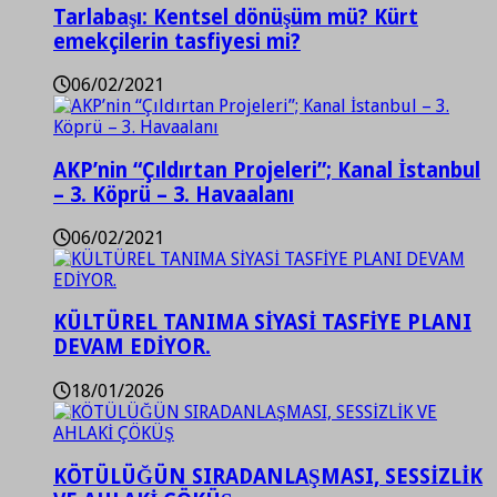
Tarlabaşı: Kentsel dönüşüm mü? Kürt
emekçilerin tasfiyesi mi?
06/02/2021
AKP’nin “Çıldırtan Projeleri”; Kanal İstanbul
– 3. Köprü – 3. Havaalanı
06/02/2021
KÜLTÜREL TANIMA SİYASİ TASFİYE PLANI
DEVAM EDİYOR.
18/01/2026
KÖTÜLÜĞÜN SIRADANLAŞMASI, SESSİZLİK