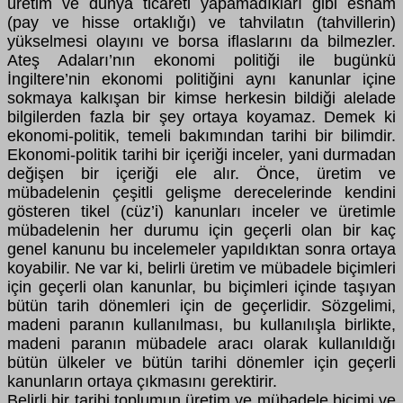
üretim ve dünya ticareti yapamadıkları gibi esham
(pay ve hisse ortaklığı) ve tahvilatın (tahvillerin)
yükselmesi olayını ve borsa iflaslarını da bilmezler.
Ateş Adaları’nın ekonomi politiği ile bugünkü
İngiltere’nin ekonomi politiğini aynı kanunlar içine
sokmaya kalkışan bir kimse herkesin bildiği alelade
bilgilerden fazla bir şey ortaya koyamaz. Demek ki
ekonomi-politik, temeli bakımından tarihi bir bilimdir.
Ekonomi-politik tarihi bir içeriği inceler, yani durmadan
değişen bir içeriği ele alır. Önce, üretim ve
mübadelenin çeşitli gelişme derecelerinde kendini
gösteren tikel (cüz’i) kanunları inceler ve üretimle
mübadelenin her durumu için geçerli olan bir kaç
genel kanunu bu incelemeler yapıldıktan sonra ortaya
koyabilir. Ne var ki, belirli üretim ve mübadele biçimleri
için geçerli olan kanunlar, bu biçimleri içinde taşıyan
bütün tarih dönemleri için de geçerlidir. Sözgelimi,
madeni paranın kullanılması, bu kullanılışla birlikte,
madeni paranın mübadele aracı olarak kullanıldığı
bütün ülkeler ve bütün tarihi dönemler için geçerli
kanunların ortaya çıkmasını gerektirir.
Belirli bir tarihi toplumun üretim ve mübadele biçimi ve