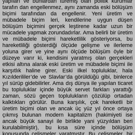
yapıları ve bunlardan türemiş olan politik kurumlar
tarafın dan engellenmez, aynı zamanda eski bölüşüm
biçimi tarafından da engellenir. Yeni üretim ve
mübadele biçim leri, kendilerine uygun düşen
bölüşüm biçimini gerçek leştirene kadar uzun bir
mücadele yapmak zorundadırlar. Ama belirli bir üretim
ve mübadele biçimi hareketlilik gösteriyorsa, bu
hareketliliği gösterdiği ölçüde gelişme ve ilerleme
yoluna girer ve yine aynı ölçüde bölüşüm öyle bir
düzeye varır ki, kendisini yaratmış olan gerçekleri
etkisi altına alarak eski üretim ve mübadele biçimi ile
karşıtlık haline girer. Eski ilkel topluluklar, hala
Kızılderililer’de ve Slavlar’da görüldüğü gibi, binlerce
yıl sürüp gidebilirler. Ama dış dünya ile yapılan ticaret
bu topluluklar içinde büyük servet farkları yarattığı
zaman, sözü geçen toplulukların çözülüp ortadan
kalktıkları görülür. Buna karşılık, çok hareketli bir
üretim biçimi olan ve ancak üç yüz yıl önce ortaya
çıkmış bulunan modern kapitalizm (hakimiyeti ise
ancak büyük sanayi ile birlikte yani yüzyıldan beri
kurulabilmiştir), bu kısa süre içinde bölüşüm
konusunda çelişmeler yaratmıştır. Bu çelişmeler, bir