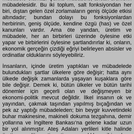
mübadelesidir. Bu iki toplum, salt fonksiyondan her
biri, dıştan gelen özel zorlamaların geniş ölçüde etkisi
altındadır; bundan dolayı bu fonksiyonlardan
herbirinin, geniş ölçüde, kendine özgü (has) ve özel
kanunları vardır. Ama öte yandan, üretim ve
mübadele, her an birbirleri üzerinde öylesine etki
yapar ve birbirlerini öylesine şartlandırırlar ki, onların,
ekonomik gerçeğin çizdiği eğriyi belirleyen absisler ve
ordinatlar olduklarını söyleyebiliriz.
İnsanların, içinde üretim yaptıkları ve mübadelede
bulundukları şartlar ülkelere göre değişir; hatta aynı
ülkede değişik zamanlarda yaşayan kuşaklara göre
bile değişir. Demek ki, bütün ülkeler ve bütün tarihi
dönemler için geçerli olan ve değişmeyen bir
ekonomi-politik mevcut değildir. İlkel insanın ok ve
yayından, çakmak taşından yapılmış bıçağından ve
pek az yaptığı mübadeleden; bin beygir kuvvetindeki
buhar makinesine, makineli dokuma tezgahına, demir
yollarına ve İngiltere Bankası’na gelene kadar uzun
bir yol alınmıştır. Ateş Adaları yerlileri kitle halinde