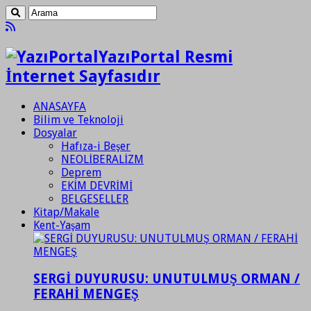
YazıPortal Resmi
İnternet Sayfasıdır
ANASAYFA
Bilim ve Teknoloji
Dosyalar
Hafıza-i Beşer
NEOLİBERALİZM
Deprem
EKİM DEVRİMİ
BELGESELLER
Kitap/Makale
Kent-Yaşam
SERGİ DUYURUSU: UNUTULMUŞ ORMAN /
FERAHİ MENGEŞ