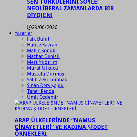
SEN TÜRKÜLERİNİ SÖYLE:
NEOLİBERAL ZAMANLARDA BİR
DİYOJEN!
29/06/2026
Yazarlar
Faik Bulut
Hatice Kavran
Mahir Konuk
Mazhar Denizli
Mert Yıldırım
Murat Utkucu
Mustafa Durmuş
Salih Zeki Tombak
Sinan Dervişoğlu
Taner Renda
Ümit Özdemir
ARAP ÜLKELERİNDE “NAMUS
CİNAYETLERİ” VE KADINA ŞİDDET
ÖRNEKLERİ