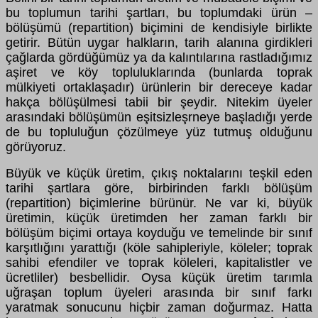
bu toplumun tarihi şartları, bu toplumdaki ürün –
bölüşümü (repartition) biçimini de kendisiyle birlikte
getirir. Bütün uygar halkların, tarih alanına girdikleri
çağlarda gördüğümüz ya da kalıntılarına rastladığımız
aşiret ve köy topluluklarında (bunlarda toprak
mülkiyeti ortaklaşadır) ürünlerin bir dereceye kadar
hakça bölüşülmesi tabii bir şeydir. Nitekim üyeler
arasındaki bölüşümün eşitsizleşrneye başladığı yerde
de bu topluluğun çözülmeye yüz tutmuş olduğunu
görüyoruz.
Büyük ve küçük üretim, çıkış noktalarını teşkil eden
tarihi şartlara göre, birbirinden farklı bölüşüm
(repartition) biçimlerine bürünür. Ne var ki, büyük
üretimin, küçük üretimden her zaman farklı bir
bölüşüm biçimi ortaya koyduğu ve temelinde bir sınıf
karşıtlığını yarattığı (köle sahipleriyle, köleler; toprak
sahibi efendiler ve toprak köleleri, kapitalistler ve
ücretliler) besbellidir. Oysa küçük üretim tarımla
uğraşan toplum üyeleri arasında bir sınıf farkı
yaratmak sonucunu hiçbir zaman doğurmaz. Hatta