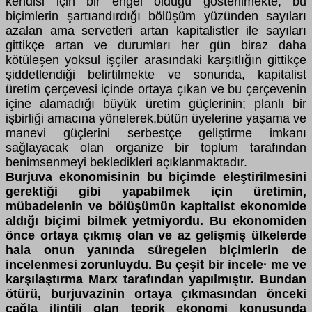
kendisi için bir engel olduğu gösterilmekte; bu
biçimlerin şartıandırdığı bölüşüm yüzünden sayıları
azalan ama servetleri artan kapitalistler ile sayıları
gittikçe artan ve durumları her gün biraz daha
kötüleşen yoksul işçiler arasındaki karşıtlığın gittikçe
şiddetlendiği belirtilmekte ve sonunda, kapitalist
üretim çerçevesi içinde ortaya çıkan ve bu çerçevenin
içine alamadığı büyük üretim güçlerinin; planlı bir
işbirliği amacına yönelerek,bütün üyelerine yaşama ve
manevi güçlerini serbestçe geliştirme imkanı
sağlayacak olan organize bir toplum tarafından
benimsenmeyi bekledikleri açıklanmaktadır.
Burjuva ekonomisinin bu biçimde eleştirilmesini
gerektiği gibi yapabilmek için üretimin,
mübadelenin ve bölüşümün kapitalist ekonomide
aldığı biçimi bilmek yetmiyordu. Bu ekonomiden
önce ortaya çıkmış olan ve az gelişmiş ülkelerde
hala onun yanında süregelen biçimlerin de
incelenmesi zorunluydu. Bu çeşit bir incele· me ve
karşılaştırma Marx tarafından yapılmıştır. Bundan
ötürü, burjuvazinin ortaya çıkmasından önceki
çağla ilintili olan teorik ekonomi konusunda