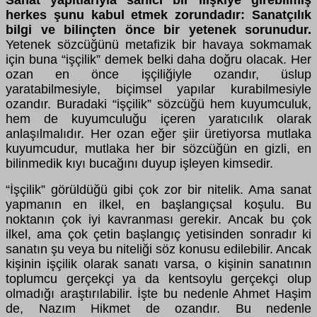
Sanat yapıtlarıyla sahici bir ilişkiye girebilmiş
herkes şunu kabul etmek zorundadır: Sanatçılık
bilgi ve bilinçten önce bir yetenek sorunudur.
Yetenek sözcüğünü metafizik bir havaya sokmamak
için buna “işçilik” demek belki daha doğru olacak. Her
ozan en önce işçiliğiyle ozandır, üslup
yaratabilmesiyle, biçimsel yapılar kurabilmesiyle
ozandır. Buradaki “işçilik” sözcüğü hem kuyumculuk,
hem de kuyumculuğu içeren yaratıcılık olarak
anlaşılmalıdır. Her ozan eğer şiir üretiyorsa mutlaka
kuyumcudur, mutlaka her bir sözcüğün en gizli, en
bilinmedik kıyı bucağını duyup işleyen kimsedir.
“İşçilik” görüldüğü gibi çok zor bir nitelik. Ama sanat
yapmanın en ilkel, en başlangıçsal koşulu. Bu
noktanın çok iyi kavranması gerekir. Ancak bu çok
ilkel, ama çok çetin başlangıç yetisinden sonradır ki
sanatın şu veya bu niteliği söz konusu edilebilir. Ancak
kişinin işçilik olarak sanatı varsa, o kişinin sanatının
toplumcu gerçekçi ya da kentsoylu gerçekçi olup
olmadığı araştırılabilir. İşte bu nedenle Ahmet Haşim
de, Nazım Hikmet de ozandır. Bu nedenle