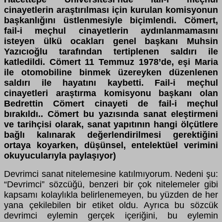
cinayetlerin araştırılması için kurulan komisyonun
başkanlığını üstlenmesiyle biçimlendi. Cömert,
fail-i meçhul cinayetlerin aydınlanmamasını
isteyen ülkü ocakları genel başkanı Muhsin
Yazıcıoğlu tarafından tertiplenen saldırı ile
katledildi. Cömert 11 Temmuz 1978’de, eşi Maria
ile otomobiline binmek üzereyken düzenlenen
saldırı ile hayatını kaybetti. Fail-i meçhul
cinayetleri araştırma komisyonu başkanı olan
Bedrettin Cömert cinayeti de fail-i meçhul
bırakıldı.. Cömert bu yazısında sanat eleştirmeni
ve tarihçisi olarak, sanat yapıtının hangi ölçütlere
bağlı kalınarak değerlendirilmesi gerektiğini
ortaya koyarken, düşünsel, entelektüel verimini
okuyucularıyla paylaşıyor)
Devrimci sanat nitelemesine katılmıyorum. Nedeni şu:
“Devrimci” sözcüğü, benzeri bir çok nitelemeler gibi
kapsamı kolaylıkla belirlenemeyen, bu yüzden de her
yana çekilebilen bir etiket oldu. Ayrıca bu sözcük
devrimci eylemin gerçek içeriğini, bu eylemin