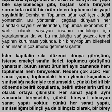
bile sayılabileceği gibi, baştan sona bireysel
sorunlarla örülü bir ürün de en toplumcu bir yapıt
sayılabilir.
Demiştim: Toplumculuğun özü içerik değil
yöntemdir. Bu yöntemin, çağdaş dünyanın her
alandaki sayısız verilerinden, toplumda ekonomik bir
varlık olarak yaşayan insanın mutluluğu için
yararlanması da ve bu mutluluğu sağlayacak temel
yapının kurulması yolunda, bir birey-toplum bileşkesi
olan insanın çözümünü getirmesi şarttır.
İster kapitalin sıkı düzenci dünya görüşünü,
isterse emekçi sınıfın ilerici, toplumcu görüşünü
yansıtsın, bütün sanat ürünleri aynı zamanda hem
toplumsal hem bireyseldir. Nedeni çok açık: Her
sanat yapıtı, toplumdaki her eylemin kaçınılmaz
sınıfsallığı nedeniyle toplumsaldır, çünkü belirli bir
dönemde belirli koşullarda, belirli etkenlerin ürünü
olarak ortaya çıkmıştır. Her sanat yapıtı aynı
zamanda bireyseldir, çünkü bireysel olmayan
sanat yapıtı yoktur, çünkü her sanat yapıtı,
sınıfsallığını bilinçli ya da bilinçsiz olarak, bir birey