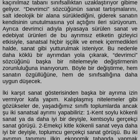
kaçınılmaz tabanı sınıfsallıktan uzaklaştırıyor gibime
geliyor. “Devrimci” sözcüğünün sanat tartışmalarını,
salt ideolojik bir alana sürüklediğini, giderek sanatın
kendisinin unutulmasına yol açtığını ileri sürüyorum.
Ayrıca devrimci adıyla piyasaya sürülen sanat ve
edebiyat ürünleri de bu ayrımsız etiketin gizleyici
etkisiyle, sanatsal hiçbir işçilik ve emek içermedikleri
halde, sanat gibi yutturulmak isteniyor. Bu nedenle
daha köklü bir ayrımdan yola çıkarak, “devrimci”
sözcüğünü başka bir nitelemeyle değiştirmenin
zorunluluğuna inanıyorum. Böyle bir değiştirme, hem
sanatın özgüllüğüne, hem de sınıfsallığına daha
uygun düşecek.
İki karşıt sanat gösterisinden başka bir ayrıma izin
vermiyor kafa yapım. Kalıplaşmış nitelemeler gibi
gözükseler de, yaşadığımız sınıflı toplumlarda ancak
şu iki sanatsal ayrımı yapabiliriz: 1-Kent soylu kökenli
sanat ya da daha iyi bir deyişle, kentsoylu gerçekçi
sanat görüşü. 2-Emekçi kitle kökenli sanat veya daha
iyi bir deyişle, toplumcu gerçekçi sanat görüşü. Bu iki
ayrımın tanımını ilkin ekonomik tabanda yapmak