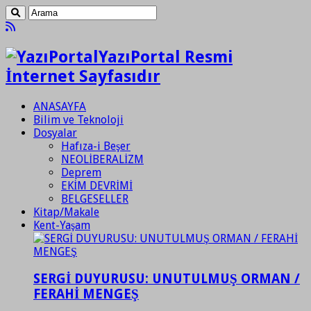
YazıPortal Resmi
İnternet Sayfasıdır
ANASAYFA
Bilim ve Teknoloji
Dosyalar
Hafıza-i Beşer
NEOLİBERALİZM
Deprem
EKİM DEVRİMİ
BELGESELLER
Kitap/Makale
Kent-Yaşam
SERGİ DUYURUSU: UNUTULMUŞ ORMAN /
FERAHİ MENGEŞ