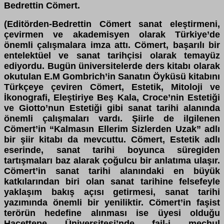
Bedrettin Cömert.
(Editörden-Bedrettin Cömert sanat eleştirmeni,
çevirmen ve akademisyen olarak Türkiye’de
önemli çalışmalara imza attı. Cömert, başarılı bir
entelektüel ve sanat tarihçisi olarak temayüz
ediyordu. Bugün üniversitelerde ders kitabı olarak
okutulan E.M Gombrich’in Sanatın Öyküsü kitabını
Türkçeye çeviren Cömert, Estetik, Mitoloji ve
İkonografi, Eleştiriye Beş Kala, Croce’nin Estetiği
ve Giotto’nun Estetiği gibi sanat tarihi alanında
önemli çalışmaları vardı. Şiirle de ilgilenen
Cömert’in “Kalmasın Ellerim Sizlerden Uzak” adlı
bir şiir kitabı da mevcuttu. Cömert, Estetik adlı
eserinde, sanat tarihi boyunca süregiden
tartışmaları baz alarak çoğulcu bir anlatıma ulaşır.
Cömert’in sanat tarihi alanındaki en büyük
katkılarından biri olan sanat tarihine felsefeyle
yaklaşım bakış açısı getirmesi, sanat tarihi
yazımında önemli bir yeniliktir. Cömert’in faşist
terörün hedefine alınması ise üyesi olduğu
Hacettepe Üniversitesi’nde fail-i meçhul