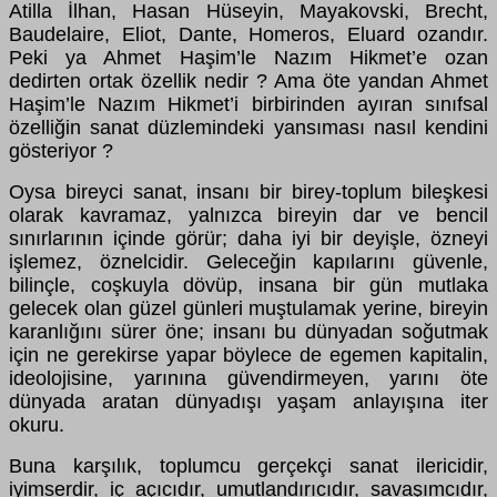
Atilla İlhan, Hasan Hüseyin, Mayakovski, Brecht,
Baudelaire, Eliot, Dante, Homeros, Eluard ozandır.
Peki ya Ahmet Haşim’le Nazım Hikmet’e ozan
dedirten ortak özellik nedir ? Ama öte yandan Ahmet
Haşim’le Nazım Hikmet’i birbirinden ayıran sınıfsal
özelliğin sanat düzlemindeki yansıması nasıl kendini
gösteriyor ?
Oysa bireyci sanat, insanı bir birey-toplum bileşkesi
olarak kavramaz, yalnızca bireyin dar ve bencil
sınırlarının içinde görür; daha iyi bir deyişle, özneyi
işlemez, öznelcidir. Geleceğin kapılarını güvenle,
bilinçle, coşkuyla dövüp, insana bir gün mutlaka
gelecek olan güzel günleri muştulamak yerine, bireyin
karanlığını sürer öne; insanı bu dünyadan soğutmak
için ne gerekirse yapar böylece de egemen kapitalin,
ideolojisine, yarınına güvendirmeyen, yarını öte
dünyada aratan dünyadışı yaşam anlayışına iter
okuru.
Buna karşılık, toplumcu gerçekçi sanat ilericidir,
iyimserdir, iç açıcıdır, umutlandırıcıdır, savaşımcıdır,