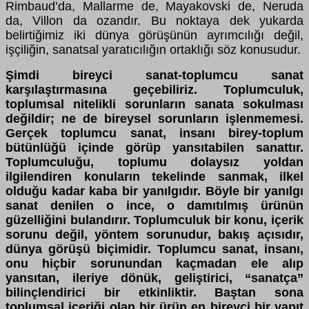
Rimbaud’da, Mallarme de, Mayakovski de, Neruda
da, Villon da ozandır. Bu noktaya dek yukarda
belirtiğimiz iki dünya görüşünün ayrımcılığı değil,
işçiliğin, sanatsal yaratıcılığın ortaklığı söz konusudur.
Şimdi bireyci sanat-toplumcu sanat
karşılaştırmasına geçebiliriz. Toplumculuk,
toplumsal nitelikli sorunların sanata sokulması
değildir; ne de bireysel sorunların işlenmemesi.
Gerçek toplumcu sanat, insanı birey-toplum
bütünlüğü içinde görüp yansıtabilen sanattır.
Toplumculuğu, toplumu dolaysız yoldan
ilgilendiren konuların tekelinde sanmak, ilkel
olduğu kadar kaba bir yanılgıdır. Böyle bir yanılgı
sanat denilen o ince, o damıtılmış ürünün
güzelliğini bulandırır. Toplumculuk bir konu, içerik
sorunu değil, yöntem sorunudur, bakış açısıdır,
dünya görüşü biçimidir. Toplumcu sanat, insanı,
onu hiçbir sorunundan kaçmadan ele alıp
yansıtan, ileriye dönük, geliştirici, “sanatça”
bilinçlendirici bir etkinliktir. Baştan sona
toplumsal içeriği olan bir ürün en bireyci bir yapıt