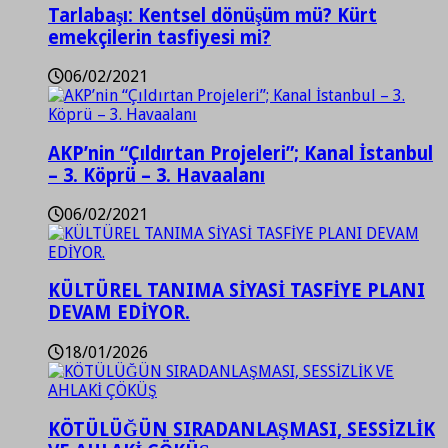
Tarlabaşı: Kentsel dönüşüm mü? Kürt
emekçilerin tasfiyesi mi?
06/02/2021
AKP’nin “Çıldırtan Projeleri”; Kanal İstanbul
– 3. Köprü – 3. Havaalanı
06/02/2021
KÜLTÜREL TANIMA SİYASİ TASFİYE PLANI
DEVAM EDİYOR.
18/01/2026
KÖTÜLÜĞÜN SIRADANLAŞMASI, SESSİZLİK