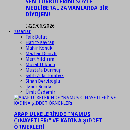
SEN TÜRKÜLERİNİ SÖYLE:
NEOLİBERAL ZAMANLARDA BİR
DİYOJEN!
29/06/2026
Yazarlar
Faik Bulut
Hatice Kavran
Mahir Konuk
Mazhar Denizli
Mert Yıldırım
Murat Utkucu
Mustafa Durmuş
Salih Zeki Tombak
Sinan Dervişoğlu
Taner Renda
Ümit Özdemir
ARAP ÜLKELERİNDE “NAMUS
CİNAYETLERİ” VE KADINA ŞİDDET
ÖRNEKLERİ