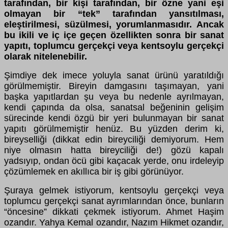
tarafından, bir kişi tarafından, bir özne yani eşi
olmayan bir “tek” tarafından yansıtılması,
eleştirilmesi, süzülmesi, yorumlanmasıdır. Ancak
bu ikili ve iç içe geçen özellikten sonra bir sanat
yapıtı, toplumcu gerçekçi veya kentsoylu gerçekçi
olarak nitelenebilir.
Şimdiye dek imece yoluyla sanat ürünü yaratıldığı
görülmemiştir. Bireyin damgasını taşımayan, yani
başka yapıtlardan şu veya bu nedenle ayrılmayan,
kendi çapında da olsa, sanatsal beğeninin gelişim
sürecinde kendi özgü bir yeri bulunmayan bir sanat
yapıtı görülmemiştir henüz. Bu yüzden derim ki,
bireyselliği (dikkat edin bireyciliği demiyorum. Hem
niye olmasın hatta bireyciliği de!) gözü kapalı
yadsıyıp, ondan öcü gibi kaçacak yerde, onu irdeleyip
çözümlemek en akıllıca bir iş gibi görünüyor.
Şuraya gelmek istiyorum, kentsoylu gerçekçi veya
toplumcu gerçekçi sanat ayrımlarından önce, bunların
“öncesine” dikkati çekmek istiyorum. Ahmet Haşim
ozandır. Yahya Kemal ozandır, Nazım Hikmet ozandır,