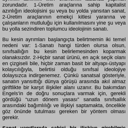
zorundadır. 1-Üretim araçlarına sahip kapitalist
azınlığın ideolojisini şu veya bu yolda yansıtan sanat,
2-Üretim araçlarının emekçi kitlesi yararına ve
çalışanların mutluluğu için kullanılmasını yine şu veya
bu yolla sezindiren toplumcu ideolojinin sanatı.
Bu kesin ayrımları başlangıçta belirtmemin iki temel
nedeni var: 1-Sanatı hangi türden olursa olsun,
sınıfsallığın bu kesin belirlemesinden koparmak
olanaksızdır. 2-Hiçbir sanat ürünü, en açık seçik olanı
en çizgiseli bile, hiçbir zaman basit bir altyapı-üstyapı
kolaycılığıyla, belirtisi olduğu sınıfsal ideolojiye
dolaysızca indirgenemez. Çünkü sanatsal gösteriyle,
sanatın yansıttığı dünya görüşü arasında akıl almaz
giriftlikte bir karşıt ilişkiler alanı uzanır. Bu bakımdan
Engels’in de doğru sonuçlara varmak için, gerekli
gördüğü “uzun dönem yasası” sanatla sınıfsallık
arasındaki bağımlılığı ve ilişkiyi saptamakta, öncelikle
göz önünde tutulması gereken bir yöntem olması
gerekir.