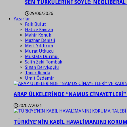
SEN TÜRKÜLERİNİ SÖYLE: NEOLİBERAL
29/06/2026
Yazarlar
Faik Bulut
Hatice Kavran
Mahir Konuk
Mazhar Denizli
Mert Yıldırım
Murat Utkucu
Mustafa Durmuş
Salih Zeki Tombak
Sinan Dervişoğlu
Taner Renda
Ümit Özdemir
ARAP ÜLKELERİNDE “NAMUS CİNAYETLERİ”
20/07/2021
TÜRKİYE’NİN KABİL HAVALİMANINI KORUMA