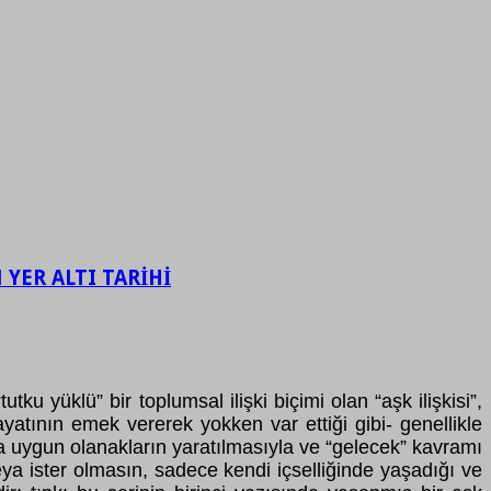
YER ALTI TARİHİ
 yüklü” bir toplumsal ilişki biçimi olan “aşk ilişkisi”,
ayatının emek vererek yokken var ettiği gibi- genellikle
nda uygun olanakların yaratılmasıyla ve “gelecek” kavramı
eya ister olmasın, sadece kendi içselliğinde yaşadığı ve