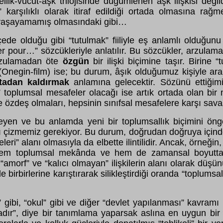
lik-vücut-aşk trilojisinde düğümlenen aşk ilişkisi değil
 karşılıklı olarak itiraf edildiği ortada olmasına rağ
ni” yaşayamamış olmasındaki gibi…
ede olduğu gibi “tutulmak” fiiliyle eş anlamlı olduğun
er pour…” sözcükleriyle anlatılır. Bu sözcükler, arzulama
 arzulamadan öte
özgün
bir ilişki biçimine taşır. Birine 
 (Onegin-film) ise; bu durum, âşık olduğumuz kişiyle ar
tadan kaldırmak
anlamına gelecektir. Sözünü ettiğimiz
ı” toplumsal mesafeler olacağı ise artık ortada olan b
e özdeş olmaları, hepsinin sınıfsal mesafelere karşı sava
fleyen ve bu anlamda yeni bir toplumsallık biçimini öngö
tını çizmemiz gerekiyor. Bu durum, doğrudan doğruya için
leri” alanı olmasıyla da elbette ilintilidir. Ancak, örneğin
ak hem toplumsal mekânda ve hem de zamansal boyutta,
 “amorf” ve “kalıcı olmayan” ilişkilerin alanı olarak düşü
 birbirlerine karıştırarak silikleştirdiği oranda “toplums
e” gibi, “okul” gibi ve diğer “devlet yapılanması” kavra
rmadır”, diye bir tanımlama yaparsak aslına en uygun b