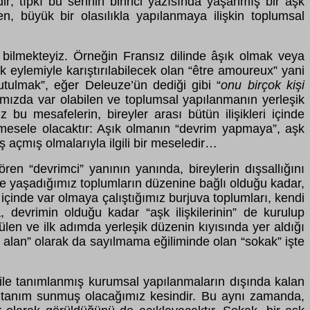
dir; tıpkı bu serinin birinci yazısında yaşanmış bir aşk
men, büyük bir olasılıkla yapılanmaya ilişkin toplumsal
u bilmekteyiz. Örneğin Fransız dilinde âşık olmak veya
k eylemiyle karıştırılabilecek olan “être amoureux” yani
“tutulmak”, eğer Deleuze’ün dediği gibi “
onu birçok kişi
amızda var olabilen ve toplumsal yapılanmanın yerleşik
 bu mesafelerin, bireyler arası bütün ilişikleri içinde
ir mesele olacaktır: Aşık olmanın “devrim yapmaya”, aşk
ş açmış olmalarıyla ilgili bir meseledir…
ren “devrimci” yanının yanında, bireylerin dışsallığını
de yaşadığımız toplumların düzenine bağlı olduğu kadar,
, içinde var olmaya çalıştığımız burjuva toplumları, kendi
 devrimin olduğu kadar “aşk ilişkilerinin” de kurulup
nülen ve ilk adımda yerleşik düzenin kıyısında yer aldığı
al alan” olarak da sayılmama eğiliminde olan “sokak” işte
mı ile tanımlanmış kurumsal yapılanmaların dışında kalan
ir tanım sunmuş olacağımız kesindir. Bu aynı zamanda,