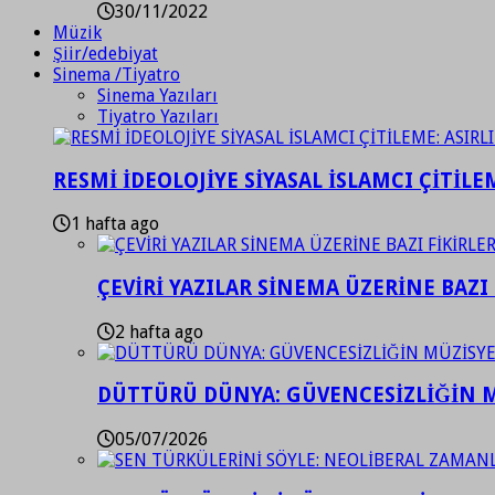
30/11/2022
Müzik
Şiir/edebiyat
Sinema /Tiyatro
Sinema Yazıları
Tiyatro Yazıları
RESMİ İDEOLOJİYE SİYASAL İSLAMCI ÇİTİLE
1 hafta ago
ÇEVİRİ YAZILAR SİNEMA ÜZERİNE BAZI 
2 hafta ago
DÜTTÜRÜ DÜNYA: GÜVENCESİZLİĞİN M
05/07/2026