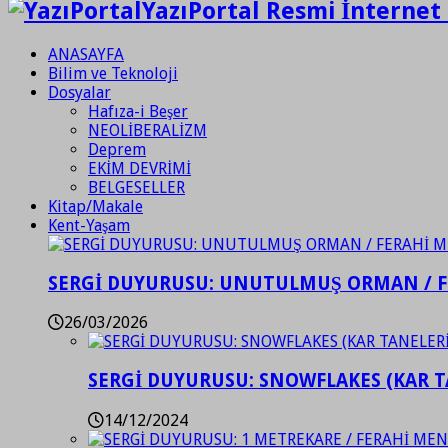
YazıPortal Resmi İnternet 
ANASAYFA
Bilim ve Teknoloji
Dosyalar
Hafıza-i Beşer
NEOLİBERALİZM
Deprem
EKİM DEVRİMİ
BELGESELLER
Kitap/Makale
Kent-Yaşam
SERGİ DUYURUSU: UNUTULMUŞ ORMAN / 
26/03/2026
SERGİ DUYURUSU: SNOWFLAKES (KAR T
14/12/2024