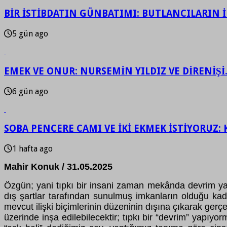
BİR İSTİBDATIN GÜNBATIMI: BUTLANCILARIN İF
5 gün ago
EMEK VE ONUR: NURSEMİN YILDIZ VE DİRENİŞİ
6 gün ago
SOBA PENCERE CAMI VE İKİ EKMEK İSTİYORUZ: 
1 hafta ago
Mahir Konuk / 31.05.2025
Özgün; yani tıpkı bir insani zaman mekânda devrim yapma
dış şartlar tarafından sunulmuş imkanların olduğu kadar
mevcut ilişki biçimlerinin düzeninin dışına çıkarak gerç
üzerinde inşa edilebilecektir; tıpkı bir “devrim” yapıy