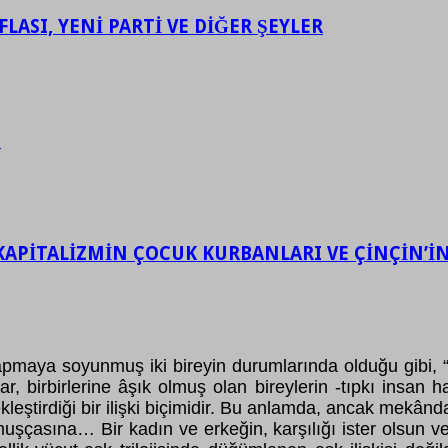
LASI, YENİ PARTİ VE DİĞER ŞEYLER
.
KAPİTALİZMİN ÇOCUK KURBANLARI VE ÇİNÇİN’İN 
ya soyunmuş iki bireyin durumlarında olduğu gibi, “tutku
, birbirlerine âşık olmuş olan bireylerin -tıpkı insan h
ekleştirdiği bir ilişki biçimidir. Bu anlamda, ancak mekâ
ormuşçasına… Bir kadın ve erkeğin, karşılığı ister olsun v