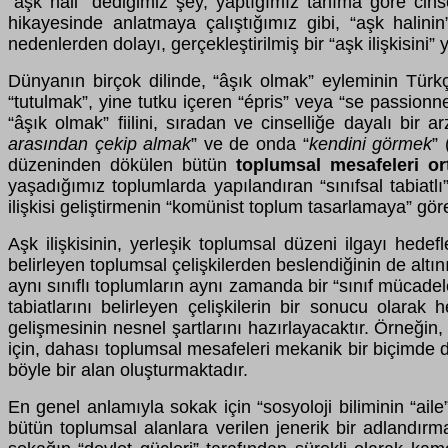
“aşk hali” dediğimiz şey, yaptığımız tanıma göre cinsel
hikayesinde anlatmaya çalıştığımız gibi, “aşk halinin”
nedenlerden dolayı, gerçekleştirilmiş bir “aşk ilişkisi
Dünyanın birçok dilinde, “âşık olmak” eyleminin Türkç
“tutulmak”, yine tutku içeren “épris” veya “se passionn
“âşık olmak” fiilini, sıradan ve cinselliğe dayalı bir
arasından çekip almak
” ve de onda “
kendini görmek
”
düzeninden dökülen bütün
toplumsal mesafeleri
or
yaşadığımız toplumlarda yapılandıran “sınıfsal tabiatl
ilişkisi geliştirmenin “komünist toplum tasarlamaya” gör
Aşk ilişkisinin, yerleşik toplumsal düzeni ilgayı hede
belirleyen toplumsal çelişkilerden beslendiğinin de al
aynı sınıflı toplumların aynı zamanda bir “sınıf mücadele
tabiatlarını belirleyen çelişkilerin bir sonucu olar
gelişmesinin nesnel şartlarını hazırlayacaktır. Örneğin,
için, dahası toplumsal mesafeleri mekanik bir biçimde de
böyle bir alan oluşturmaktadır.
En genel anlamıyla sokak için “sosyoloji biliminin “ail
bütün toplumsal alanlara verilen jenerik bir adlandı