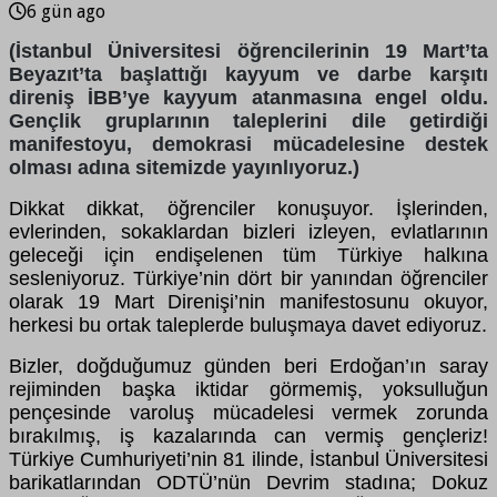
6 gün ago
(İstanbul Üniversitesi öğrencilerinin 19 Mart’ta
Beyazıt’ta başlattığı kayyum ve darbe karşıtı
direniş İBB’ye kayyum atanmasına engel oldu.
Gençlik gruplarının taleplerini dile getirdiği
manifestoyu, demokrasi mücadelesine destek
olması adına sitemizde yayınlıyoruz.)
Dikkat dikkat, öğrenciler konuşuyor. İşlerinden,
evlerinden, sokaklardan bizleri izleyen, evlatlarının
geleceği için endişelenen tüm Türkiye halkına
sesleniyoruz. Türkiye’nin dört bir yanından öğrenciler
olarak 19 Mart Direnişi’nin manifestosunu okuyor,
herkesi bu ortak taleplerde buluşmaya davet ediyoruz.
Bizler, doğduğumuz günden beri Erdoğan’ın saray
rejiminden başka iktidar görmemiş, yoksulluğun
pençesinde varoluş mücadelesi vermek zorunda
bırakılmış, iş kazalarında can vermiş gençleriz!
Türkiye Cumhuriyeti’nin 81 ilinde, İstanbul Üniversitesi
barikatlarından ODTÜ’nün Devrim stadına; Dokuz