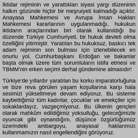
İktidar rejiminin ve yarattıkları siyasi yargı düzeninin
halkın gözünde hiçbir bir meşruiyeti kalmadığı açıktır.
Anayasa Mahkemesi ve Avrupa İnsan Hakları
Mahkemesi kararlarının uygulanmadığı, hukukun
iktidarın araçlarından biri olarak kullanıldığı bu
düzende Türkiye Cumhuriyeti, bir hukuk devleti olma
özelliğini yitirmiştir. Yaratılan bu hukuksuz, baskıcı tek
adam rejiminin son bulması için izlenebilecek en
onurlu yol, Cumhurbaşkanı Erdoğan ve bakanlar
başta olmak üzere tüm sorumluların istifa etmesi ve
TBMM’nin erken seçimi derhal gündemine almasıdır!
Türkiye’de yıllardır yaratılan bu korku imparatorluğuna
ve bize reva görülen yaşam koşullarına karşı hala
sesimizi yükseltmeye devam ediyoruz. Bu sisteme
kaybettiğimiz tüm kadınlar, çocuklar ve emekçiler için
sokaklardayız, vazgeçmiyoruz. Bu ülkenin gençleri
olarak mahkûm edildiğimiz yoksulluğu, geleceğimizle
oyuncak gibi oynandığını, düşünce özgürlüğümüz
üzerindeki ambargoyu, anayasal haklarımızı
kullanmamızın nasıl engellendiğini görüyoruz.