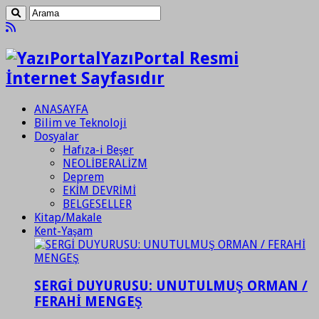
YazıPortal Resmi
İnternet Sayfasıdır
ANASAYFA
Bilim ve Teknoloji
Dosyalar
Hafıza-i Beşer
NEOLİBERALİZM
Deprem
EKİM DEVRİMİ
BELGESELLER
Kitap/Makale
Kent-Yaşam
SERGİ DUYURUSU: UNUTULMUŞ ORMAN /
FERAHİ MENGEŞ