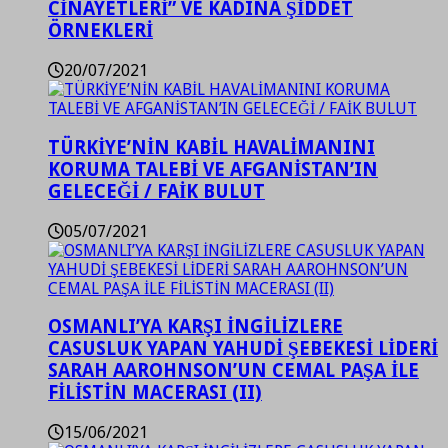
CİNAYETLERİ” VE KADINA ŞİDDET
ÖRNEKLERİ
20/07/2021
TÜRKİYE’NİN KABİL HAVALİMANINI
KORUMA TALEBİ VE AFGANİSTAN’IN
GELECEĞİ / FAİK BULUT
05/07/2021
OSMANLI’YA KARŞI İNGİLİZLERE
CASUSLUK YAPAN YAHUDİ ŞEBEKESİ LİDERİ
SARAH AAROHNSON’UN CEMAL PAŞA İLE
FİLİSTİN MACERASI (II)
15/06/2021