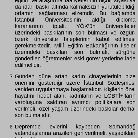
eğitim ve araştırma faaliyetlerinin hiçbir siyasi ya
da idari baskı altında kalmaksızın yürütülebildiği
ortamın sağlanması elzemdir. Bu bağlamda
İstanbul Üniversitesinin aldığı diploma
kararlarının iptali, YÖK’ün üniversiteler
üzerindeki baskılarının son bulması ve özgür-
özerk üniversite taleplerinin kabul edilmesi
gerekmektedir. Millî Eğitim Bakanlığı’nın liseler
üzerindeki baskıları son bulmalı, sürgüne
gönderilen öğretmenler eski görev yerlerine iade
edilmelidir.
Günden güne artan kadın cinayetlerinin bize
önemini gösterdiği üzere İstanbul Sözleşmesi
yeniden uygulanmaya başlamalıdır. Kişilerin özel
hayatını hedef alan, kadınların ve LGBTİ+’ların
varoluşuna saldıran ayrımcı politikalara son
verilmeli, özel yaşam üzerindeki baskılar derhal
son bulmalıdır.
Depremde evlerini kaybeden Samandağ
vatandaşlarına arazileri geri verilmeli, yaşadıkları