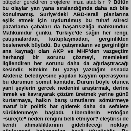
bütçeler gerektiren projelere imza atabilsin ?
Bütün
bu olaylar yan yana sıralandığında daha adı bile
konulmamış, Suriye’deki ABD-İsrail planlarına
eşlik etmek için uydurulmuş bu tuhaf süreci
pazarlama çabaları da başarısızlığa mahkumdur.
Mahkumdur çünkü, Türkiye’de sağın her rengi,
çatışmalardan, kutuplaşmadan, gerginlikten
beslenerek büyüdü. Bu çatışmaların ve gerginliğin
ana kaynağı olan AKP ve MHP’den vazgeçtim
herhangi bir sorunu çözmeyi, memleketi
ilgilendiren her sorunu daha da ağırlaştıracağı
kesindir. Nitekim bu yazıyı yazdığım esnada
Akdeniz belediyesine yapılan kayyım operasyonu
bu durumun somut kanıtıdır. Durum böyle olunca
yani şeylerin gerçek nedenini araştırmak, derine
inmek ve kavrayarak çözüm üretmek yerine günü
kurtarmaya, halkın barış umutlarını sömürmeye
matuf bir politik hat giderek daha da sefalete
sürüklenmeye başladı. Liberallerin Erdoğan
“süreçte” neden rengini belli etmiyor? eleştirisi de
kendi ahmaklıklarının gidebileceği noktayı