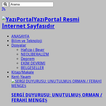
YazıPortal Resmi
İnternet Sayfasıdır
ANASAYFA
Bilim ve Teknoloji
Dosyalar
Hafıza-i Beşer
NEOLİBERALİZM
Deprem
EKİM DEVRİMİ
BELGESELLER
Kitap/Makale
Kent-Yaşam
SERGİ DUYURUSU: UNUTULMUŞ ORMAN /
FERAHİ MENGEŞ