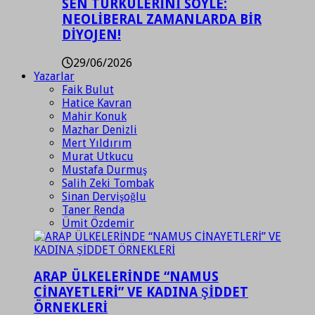
SEN TÜRKÜLERİNİ SÖYLE:
NEOLİBERAL ZAMANLARDA BİR
DİYOJEN!
29/06/2026
Yazarlar
Faik Bulut
Hatice Kavran
Mahir Konuk
Mazhar Denizli
Mert Yıldırım
Murat Utkucu
Mustafa Durmuş
Salih Zeki Tombak
Sinan Dervişoğlu
Taner Renda
Ümit Özdemir
ARAP ÜLKELERİNDE “NAMUS
CİNAYETLERİ” VE KADINA ŞİDDET
ÖRNEKLERİ