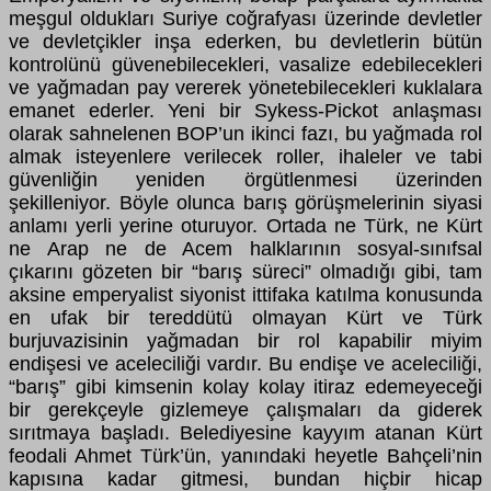
meşgul oldukları Suriye coğrafyası üzerinde devletler
ve devletçikler inşa ederken, bu devletlerin bütün
kontrolünü güvenebilecekleri, vasalize edebilecekleri
ve yağmadan pay vererek yönetebilecekleri kuklalara
emanet ederler. Yeni bir Sykess-Pickot anlaşması
olarak sahnelenen BOP’un ikinci fazı, bu yağmada rol
almak isteyenlere verilecek roller, ihaleler ve tabi
güvenliğin yeniden örgütlenmesi üzerinden
şekilleniyor. Böyle olunca barış görüşmelerinin siyasi
anlamı yerli yerine oturuyor. Ortada ne Türk, ne Kürt
ne Arap ne de Acem halklarının sosyal-sınıfsal
çıkarını gözeten bir “barış süreci” olmadığı gibi, tam
aksine emperyalist siyonist ittifaka katılma konusunda
en ufak bir tereddütü olmayan Kürt ve Türk
burjuvazisinin yağmadan bir rol kapabilir miyim
endişesi ve aceleciliği vardır. Bu endişe ve aceleciliği,
“barış” gibi kimsenin kolay kolay itiraz edemeyeceği
bir gerekçeyle gizlemeye çalışmaları da giderek
sırıtmaya başladı. Belediyesine kayyım atanan Kürt
feodali Ahmet Türk’ün, yanındaki heyetle Bahçeli’nin
kapısına kadar gitmesi, bundan hiçbir hicap