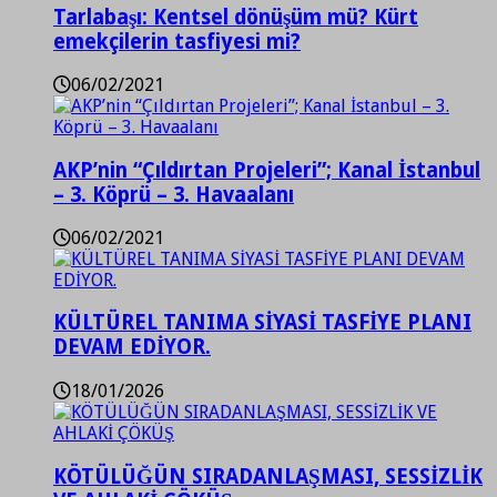
Tarlabaşı: Kentsel dönüşüm mü? Kürt
emekçilerin tasfiyesi mi?
06/02/2021
AKP’nin “Çıldırtan Projeleri”; Kanal İstanbul
– 3. Köprü – 3. Havaalanı
06/02/2021
KÜLTÜREL TANIMA SİYASİ TASFİYE PLANI
DEVAM EDİYOR.
18/01/2026
KÖTÜLÜĞÜN SIRADANLAŞMASI, SESSİZLİK