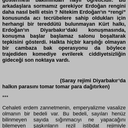
göstermesi bakımından hayli öğreticidir. Bu
arkadaşlara sormamız gerekiyor Erdoğan rengini
daha nasıl belli etsin ? Nitekim Erdoğan’ın “rengi”
konusunda acı tecrübelere sahip oldukları için
herhangi bir tereddütü bulunmayan Kürt halkı,
Erdoğan’ın Diyarbakır’daki konuşmasında,
konuşma başlar başlamaz salonu boşaltarak
tepkisini gösterdi. Halkta hiçbir karşılığı olmayan
bir cambaza bak operasyonu da böylece
trajediden komediye evrilerek ciddiyetsizliğin
gideceği son noktaya vardı.
(Saray rejimi Diyarbakır’da
halkın parasını tomar tomar para dağıtırken)
***
Cehaleti erdem zannetmenin, emperyalizme vasalize
olmanın bir bedeli var. Bu bedeli, sayıları henüz
bilinmeyen sayıda sığınmacıyı ne yapacağını
bilemeyen şaşkınların rezil istibdat rejimiyle