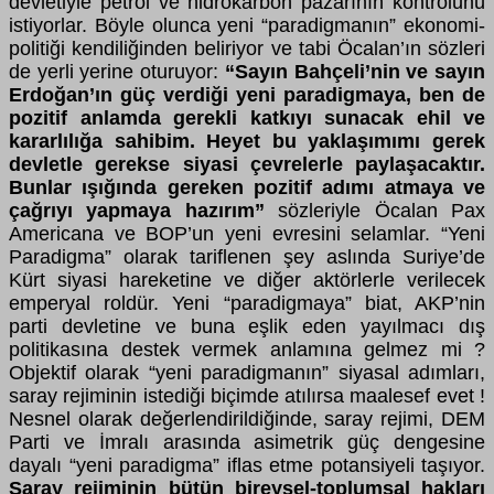
devletiyle petrol ve hidrokarbon pazarının kontrolünü
istiyorlar. Böyle olunca yeni “paradigmanın” ekonomi-
politiği kendiliğinden beliriyor ve tabi Öcalan’ın sözleri
de yerli yerine oturuyor:
“Sayın Bahçeli’nin ve sayın
Erdoğan’ın güç verdiği yeni paradigmaya, ben de
pozitif anlamda gerekli katkıyı sunacak ehil ve
kararlılığa sahibim. Heyet bu yaklaşımımı gerek
devletle gerekse siyasi çevrelerle paylaşacaktır.
Bunlar ışığında gereken pozitif adımı atmaya ve
çağrıyı yapmaya hazırım”
sözleriyle Öcalan Pax
Americana ve BOP’un yeni evresini selamlar. “Yeni
Paradigma” olarak tariflenen şey aslında Suriye’de
Kürt siyasi hareketine ve diğer aktörlerle verilecek
emperyal roldür. Yeni “paradigmaya” biat, AKP’nin
parti devletine ve buna eşlik eden yayılmacı dış
politikasına destek vermek anlamına gelmez mi ?
Objektif olarak “yeni paradigmanın” siyasal adımları,
saray rejiminin istediği biçimde atılırsa maalesef evet !
Nesnel olarak değerlendirildiğinde, saray rejimi, DEM
Parti ve İmralı arasında asimetrik güç dengesine
dayalı “yeni paradigma” iflas etme potansiyeli taşıyor.
Saray rejiminin bütün bireysel-toplumsal hakları