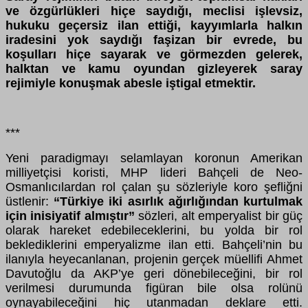
ve özgürlükleri hiçe saydığı, meclisi işlevsiz,
hukuku geçersiz ilan ettiği, kayyımlarla halkın
iradesini yok saydığı faşizan bir evrede, bu
koşulları hiçe sayarak ve görmezden gelerek,
halktan ve kamu oyundan gizleyerek saray
rejimiyle konuşmak abesle iştigal etmektir.
***
Yeni paradigmayı selamlayan koronun Amerikan
milliyetçisi koristi, MHP lideri Bahçeli de Neo-
Osmanlıcılardan rol çalan şu sözleriyle koro şefliğni
üstlenir:
“Türkiye iki asırlık ağırlığından kurtulmak
için inisiyatif almıştır”
sözleri, alt emperyalist bir güç
olarak hareket edebileceklerini, bu yolda bir rol
beklediklerini emperyalizme ilan etti. Bahçeli’nin bu
ilanıyla heyecanlanan, projenin gerçek müellifi Ahmet
Davutoğlu da AKP’ye geri dönebileceğini, bir rol
verilmesi durumunda figüran bile olsa rolünü
oynayabileceğini hiç utanmadan deklare etti.