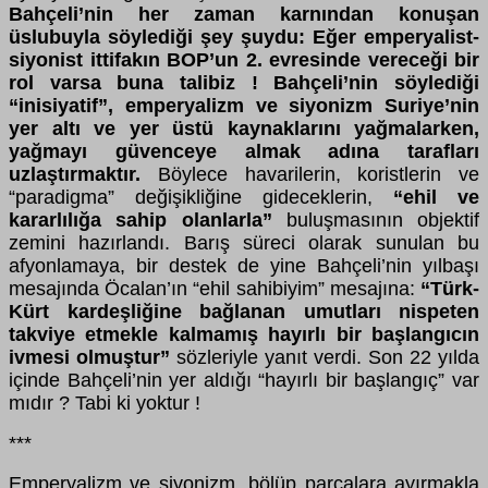
Bahçeli’nin her zaman karnından konuşan
üslubuyla söylediği şey şuydu: Eğer emperyalist-
siyonist ittifakın BOP’un 2. evresinde vereceği bir
rol varsa buna talibiz ! Bahçeli’nin söylediği
“inisiyatif”, emperyalizm ve siyonizm Suriye’nin
yer altı ve yer üstü kaynaklarını yağmalarken,
yağmayı güvenceye almak adına tarafları
uzlaştırmaktır.
Böylece havarilerin, koristlerin ve
“paradigma” değişikliğine gideceklerin,
“ehil ve
kararlılığa sahip olanlarla”
buluşmasının objektif
zemini hazırlandı. Barış süreci olarak sunulan bu
afyonlamaya, bir destek de yine Bahçeli’nin yılbaşı
mesajında Öcalan’ın “ehil sahibiyim” mesajına:
“Türk-
Kürt kardeşliğine bağlanan umutları nispeten
takviye etmekle kalmamış hayırlı bir başlangıcın
ivmesi olmuştur”
sözleriyle yanıt verdi. Son 22 yılda
içinde Bahçeli’nin yer aldığı “hayırlı bir başlangıç” var
mıdır ? Tabi ki yoktur !
***
Emperyalizm ve siyonizm, bölüp parçalara ayırmakla