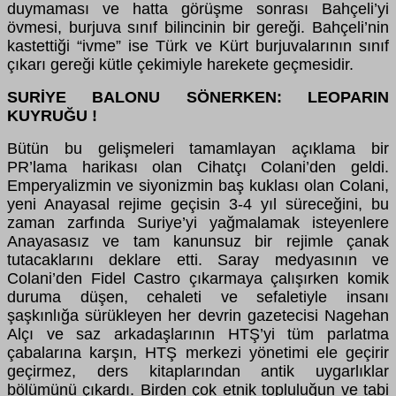
duymaması ve hatta görüşme sonrası Bahçeli’yi
övmesi, burjuva sınıf bilincinin bir gereği. Bahçeli’nin
kastettiği “ivme” ise Türk ve Kürt burjuvalarının sınıf
çıkarı gereği kütle çekimiyle harekete geçmesidir.
SURİYE BALONU SÖNERKEN: LEOPARIN
KUYRUĞU !
Bütün bu gelişmeleri tamamlayan açıklama bir
PR’lama harikası olan Cihatçı Colani’den geldi.
Emperyalizmin ve siyonizmin baş kuklası olan Colani,
yeni Anayasal rejime geçisin 3-4 yıl süreceğini, bu
zaman zarfında Suriye’yi yağmalamak isteyenlere
Anayasasız ve tam kanunsuz bir rejimle çanak
tutacaklarını deklare etti. Saray medyasının ve
Colani’den Fidel Castro çıkarmaya çalışırken komik
duruma düşen, cehaleti ve sefaletiyle insanı
şaşkınlığa sürükleyen her devrin gazetecisi Nagehan
Alçı ve saz arkadaşlarının HTŞ’yi tüm parlatma
çabalarına karşın, HTŞ merkezi yönetimi ele geçirir
geçirmez, ders kitaplarından antik uygarlıklar
bölümünü çıkardı. Birden çok etnik topluluğun ve tabi