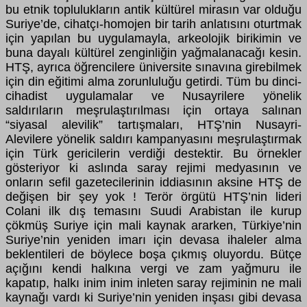
bu etnik toplulukların antik kültürel mirasın var olduğu
Suriye’de, cihatçı-homojen bir tarih anlatısını oturtmak
için yapılan bu uygulamayla, arkeolojik birikimin ve
buna dayalı kültürel zenginliğin yağmalanacağı kesin.
HTŞ, ayrıca öğrencilere üniversite sınavına girebilmek
için din eğitimi alma zorunluluğu getirdi. Tüm bu dinci-
cihadist uygulamalar ve Nusayrilere yönelik
saldırıların meşrulaştırılması için ortaya salınan
“siyasal alevilik” tartışmaları, HTŞ’nin Nusayri-
Alevilere yönelik saldırı kampanyasını meşrulaştırmak
için Türk gericilerin verdiği destektir. Bu örnekler
gösteriyor ki aslında saray rejimi medyasının ve
onların sefil gazetecilerinin iddiasının aksine HTŞ de
değişen bir şey yok ! Terör örgütü HTŞ’nin lideri
Colani ilk dış temasını Suudi Arabistan ile kurup
çökmüş Suriye için mali kaynak ararken, Türkiye’nin
Suriye’nin yeniden imarı için devasa ihaleler alma
beklentileri de böylece boşa çıkmış oluyordu. Bütçe
açığını kendi halkına vergi ve zam yağmuru ile
kapatıp, halkı inim inim inleten saray rejiminin ne mali
kaynağı vardı ki Suriye’nin yeniden inşası gibi devasa