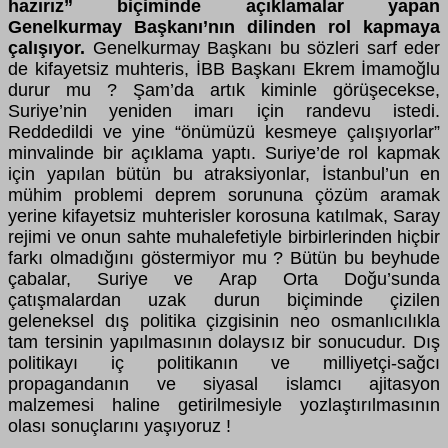
hazırız” biçiminde açıklamalar yapan
Genelkurmay Başkanı’nın dilinden rol kapmaya
çalışıyor.
Genelkurmay Başkanı bu sözleri sarf eder
de kifayetsiz muhteris, İBB Başkanı Ekrem İmamoğlu
durur mu ? Şam’da artık kiminle görüşecekse,
Suriye’nin yeniden imarı için randevu istedi.
Reddedildi ve yine “önümüzü kesmeye çalışıyorlar”
minvalinde bir açıklama yaptı. Suriye’de rol kapmak
için yapılan bütün bu atraksiyonlar, İstanbul’un en
mühim problemi deprem sorununa çözüm aramak
yerine kifayetsiz muhterisler korosuna katılmak, Saray
rejimi ve onun sahte muhalefetiyle birbirlerinden hiçbir
farkı olmadığını göstermiyor mu ? Bütün bu beyhude
çabalar, Suriye ve Arap Orta Doğu’sunda
çatışmalardan uzak durun biçiminde çizilen
geleneksel dış politika çizgisinin neo osmanlıcılıkla
tam tersinin yapılmasının dolaysız bir sonucudur. Dış
politikayı iç politikanın ve milliyetçi-sağcı
propagandanın ve siyasal islamcı ajitasyon
malzemesi haline getirilmesiyle yozlaştırılmasının
olası sonuçlarını yaşıyoruz !