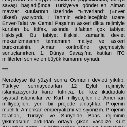
savaşı başladığında Türkiye’ye gönderilen Alman
mavzer kutularının üzerinde “Enverland” (Enver
ülkesi) yazıyordu ! Tahmin edebileceğiniz üzere
Enver-Talat ve Cemal Paşa’nın askeri dikta rejimiyle
kurulan bu ittifak, aslında ittifaktan çok tabiyet
ilişkisiydi. Bu tabiyet ilişkisi, zamanla devlet
mekanizmasının tamamının maliye ve askeri
bürokrasinin, Alman kontrolüne geçmesiyle
sonuçlanırken, 1. Dünya Savaşı’na katılan İTC
militerleri son ve en büyük kumarını oynadı.
***
Neredeyse iki yüzyıl sonra Osmanlı devleti yıkılıp,
Türkiye sermayedarları 12 Eylül rejimiyle
islamizasyonda karar kılınca, bu kez iktidardaki
siyasal islamcılar ve Kürt milliyetçileri ile Amerikan
milliyetçileri, yeni bir projede anlaştılar. Projenin
müellifi, Amerikan emperyalizmi ve siyonizm. Projenin
tarafları, Türkiye ve Suriye’de Baas rejiminin
yıkılmasının ardından ortaya çıkan vasalize Kürt