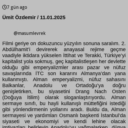
7 gün ago
Ümit Özdemir / 11.01.2025
@masumlevrek
Filmi geriye on dokuzuncu yüzyılın sonuna saralım. 2.
Abdülhamit’i devirerek anayasal rejime geçme
vaadiyle iktidara yükselen İttihat ve Terakki, Türkiye’yi
kapitalist yola sokmuş, geç kapitalistleşen her devlette
olduğu gibi emperyalizmler arası pazar ve nüfuz
savaşlarında İTC son kararını Almanya’dan yana
kullanmıştı. Alman emperyalizmi, nüfuz sahasını
Balkanlar, Anadolu ve Ortadoğu’ya doğru
genişletirken, bu siyasetini Drang Nach Osten
(Doğuya İtilim) olarak sloganlaştırıyordu. Alman
sermaye sınıfı, bu hayli kullanışlı müttefiğini istediği
gibi yönlendirmenin yollarını aradı. Buldu da, Alman
sermayesi ve yardımları Osmanlı başkenti İstanbul’da
siyaseti ve ekonomiyi ve kendi lehine olacak
imtiyazları belirleyip Anadolu’yu yağmalarken, dünya