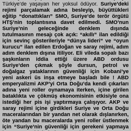
Türkiye’de yaşayan her yoksul ödüyor.
Suriye’deki
rejimi parçalamak adına besleyip, büyüttükleri
eğitip “donattıkları” SMO, Suriye’de terör örgütü
HTŞ’nin toplantısına davet edilmedi. SMO’nun
Suriye’nin geleceğinde denklem dışında
tutulmasının mesajı çok açık: “akıllı” ilan edildiği
için sevinç gösterileriyle “dünya lideri” ve “oyun
kurucu” ilan edilen Erdoğan ve saray rejimi, adım
adım denklem dışına itiliyor. Eli vileda sopalı bazı
şaşkınların iddia ettiği üzere ABD ordusu
Suriye’den çıkmak şöyle dursun, petrol ve
doğalgaz yataklarının güvenliği için Kobani’ye
yeni askeri üs inşa etmeye başladı bile ! ABD
emperyalizmi AKP’yi Orta Doğu’da kendi çıkarları
adına yeni roller oynamaya iterken, içine girilen
bataklıkta ve çökmüş ekonomisinin etkisiyle ona
istediği her pis işi yaptırmaya çalışıyor. AKP ve
saray rejimi içine girdikleri Suriye ve Orta Doğu
maceralarından bir yandan net olarak dışlanırken,
öte yandan bu maceralarda yeni roller üstlenmek
için “Suriye’nin güvenliği için gerekeni yapmaya