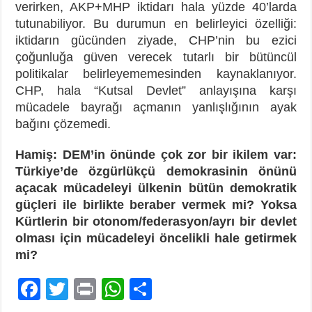
verirken, AKP+MHP iktidarı hala yüzde 40’larda
tutunabiliyor. Bu durumun en belirleyici özelliği:
iktidarın gücünden ziyade, CHP’nin bu ezici
çoğunluğa güven verecek tutarlı bir bütüncül
politikalar belirleyememesinden kaynaklanıyor.
CHP, hala “Kutsal Devlet” anlayışına karşı
mücadele bayrağı açmanın yanlışlığının ayak
bağını çözemedi.
Hamiş: DEM’in önünde çok zor bir ikilem var:
Türkiye’de özgürlükçü demokrasinin önünü
açacak mücadeleyi ülkenin bütün demokratik
güçleri ile birlikte beraber vermek mi? Yoksa
Kürtlerin bir otonom/federasyon/ayrı bir devlet
olması için mücadeleyi öncelikli hale getirmek
mi?
F
T
Pr
W
P
ac
wi
in
h
a