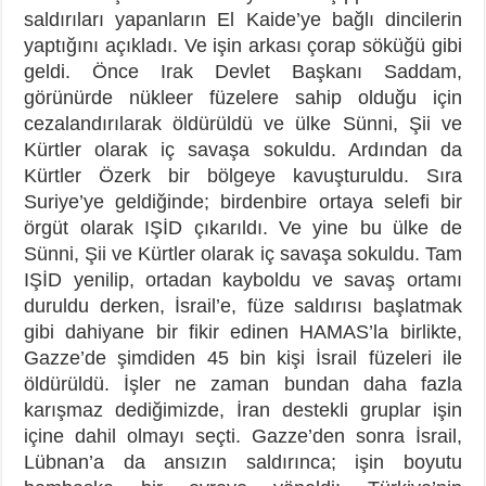
saldırıları yapanların El Kaide’ye bağlı dincilerin
yaptığını açıkladı. Ve işin arkası çorap söküğü gibi
geldi. Önce Irak Devlet Başkanı Saddam,
görünürde nükleer füzelere sahip olduğu için
cezalandırılarak öldürüldü ve ülke Sünni, Şii ve
Kürtler olarak iç savaşa sokuldu. Ardından da
Kürtler Özerk bir bölgeye kavuşturuldu. Sıra
Suriye’ye geldiğinde; birdenbire ortaya selefi bir
örgüt olarak IŞİD çıkarıldı. Ve yine bu ülke de
Sünni, Şii ve Kürtler olarak iç savaşa sokuldu. Tam
IŞİD yenilip, ortadan kayboldu ve savaş ortamı
duruldu derken, İsrail’e, füze saldırısı başlatmak
gibi dahiyane bir fikir edinen HAMAS’la birlikte,
Gazze’de şimdiden 45 bin kişi İsrail füzeleri ile
öldürüldü. İşler ne zaman bundan daha fazla
karışmaz dediğimizde, İran destekli gruplar işin
içine dahil olmayı seçti. Gazze’den sonra İsrail,
Lübnan’a da ansızın saldırınca; işin boyutu