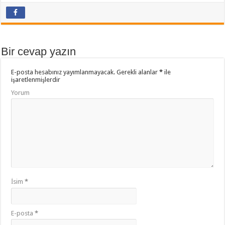
e
tt
t
at
yl
b
er
sA
aş
o
p
Bir cevap yazın
o
p
E-posta hesabınız yayımlanmayacak.
Gerekli alanlar
*
ile
k
işaretlenmişlerdir
Yorum
İsim
*
E-posta
*