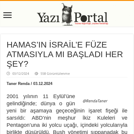
HAMAS’IN İSRAİL’E FÜZE
ATMASIYLA MI BAŞLADI HER
ŞEY?
03/12/2024
558 Görüntülenme
Taner Renda / 03.12.2024
2001 yılının 11 Eylül’üne
@RendaTaner
gelindiğinde; dünya o gün
yeni bir aşamaya geçeceğinin işaret fişeği ile
sarsıldı: ABD’nin meşhur İkiz Kuleleri ve
Pentagon’una iki yolcu uçağı, içindeki yolcularıyla
birlikte düşürüldü. Bush yönetimi şıppanadak bu