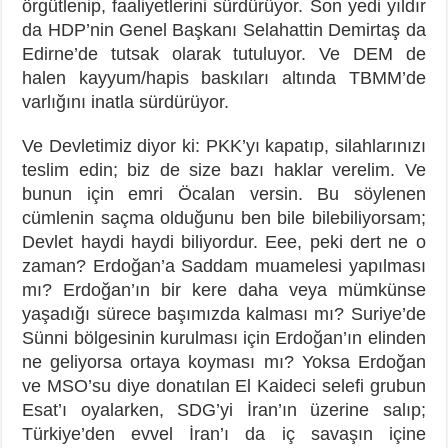
örgütlenip, faaliyetlerini sürdürüyor. Son yedi yıldır
da HDP’nin Genel Başkanı Selahattin Demirtaş da
Edirne’de tutsak olarak tutuluyor. Ve DEM de
halen kayyum/hapis baskıları altında TBMM’de
varlığını inatla sürdürüyor.
Ve Devletimiz diyor ki: PKK’yı kapatıp, silahlarınızı
teslim edin; biz de size bazı haklar verelim. Ve
bunun için emri Öcalan versin. Bu söylenen
cümlenin saçma olduğunu ben bile bilebiliyorsam;
Devlet haydi haydi biliyordur. Eee, peki dert ne o
zaman? Erdoğan’a Saddam muamelesi yapılması
mı? Erdoğan’ın bir kere daha veya mümkünse
yaşadığı sürece başımızda kalması mı? Suriye’de
Sünni bölgesinin kurulması için Erdoğan’ın elinden
ne geliyorsa ortaya koyması mı? Yoksa Erdoğan
ve MSO’su diye donatılan El Kaideci selefi grubun
Esat’ı oyalarken, SDG’yi İran’ın üzerine salıp;
Türkiye’den evvel İran’ı da iç savaşın içine