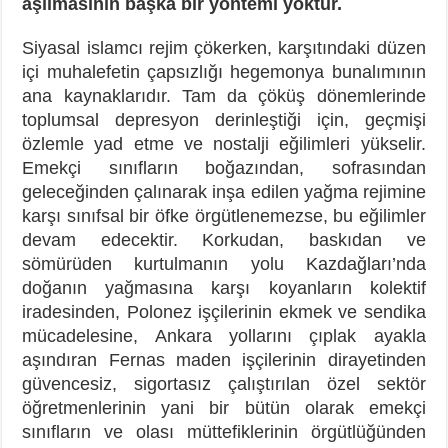
aşılmasının başka bir yöntemi yoktur.
Siyasal islamcı rejim çökerken, karşıtındaki düzen
içi muhalefetin çapsızlığı hegemonya bunalımının
ana kaynaklarıdır. Tam da çöküş dönemlerinde
toplumsal depresyon derinleştiği için, geçmişi
özlemle yad etme ve nostalji eğilimleri yükselir.
Emekçi sınıfların boğazından, sofrasından
geleceğinden çalınarak inşa edilen yağma rejimine
karşı sınıfsal bir öfke örgütlenemezse, bu eğilimler
devam edecektir. Korkudan, baskıdan ve
sömürüden kurtulmanın yolu Kazdağları’nda
doğanın yağmasına karşı koyanların kolektif
iradesinden, Polonez işçilerinin ekmek ve sendika
mücadelesine, Ankara yollarını çıplak ayakla
aşındıran Fernas maden işçilerinin dirayetinden
güvencesiz, sigortasız çalıştırılan özel sektör
öğretmenlerinin yani bir bütün olarak emekçi
sınıfların ve olası müttefiklerinin örgütlüğünden