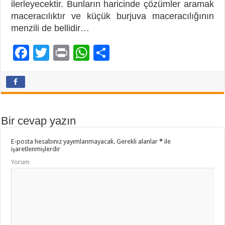
ilerleyecektir. Bunların haricinde çözümler aramak
maceracılıktır ve küçük burjuva maceracılığının
menzili de bellidir…
F
T
Pr
W
P
ac
wi
in
h
a
e
tt
t
at
yl
b
er
sA
aş
o
p
Bir cevap yazın
o
p
E-posta hesabınız yayımlanmayacak.
Gerekli alanlar
*
ile
k
işaretlenmişlerdir
Yorum