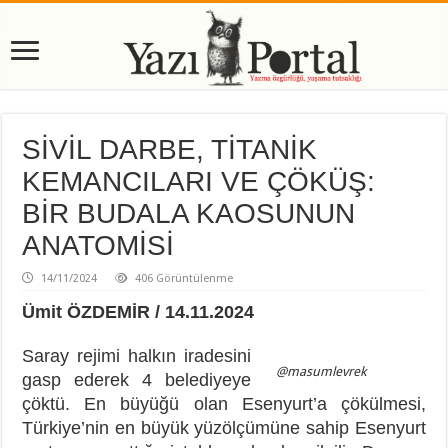
SİVİL DARBE, TİTANİK
KEMANCILARI VE ÇÖKÜŞ:
BİR BUDALA KAOSUNUN
ANATOMİSİ
14/11/2024
406 Görüntülenme
Ümit ÖZDEMİR / 14.11.2024
Saray rejimi halkın iradesini
@masumlevrek
gasp ederek 4 belediyeye
çöktü. En büyüğü olan Esenyurt’a çökülmesi,
Türkiye’nin en büyük yüzölçümüne sahip Esenyurt