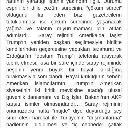
rantının yarattığı iştahla yakından ilgili. Durumu
esprili bir dille çözüm sürecinin, “çöküm süreci”
olduğunu ilan eden bazı gazetecilerin
tutuklanması ise çöküm sürecinde yaşanacak
yağma ve talanın duyurulmaması için atılan
adımlardı… Saray rejimini Amerika’da faşist
Trump’ın yeniden başkan seçilmesiyle birlikte
kendilerinden geçercesine yaptıkları tezahürat ve
Erdoğan’ın “dostum Trump”ı telefonla arayarak
tebrik etmesi, kısa bir süre içinde saray rejiminde
neşenin yerini büyük bir hayal kırıklığına
bırakmasıyla sonuçlandı. Hayal kırıklığının sebebi
Amerikan islamcılarının, Trump’ın Amerikan
siyasetinin iki kritik mevkisine atadığı ulusal
güvenlik danışmanı ve Dış İşleri Bakanı’nın AKP
karşıtı isimler olmasındandı… Saray rejiminin
önümüzdeki hafta “müjde” diye duyurduğu şey
sınır ötesi harekat ile Türkiye’nin “düşmanlarına”
hadlerinin bildirilmesi ve “iç cephede” çatlak