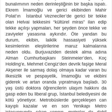
bunalımının neden derinleştiğinin bir başka ispatı.
Ekrem İmamoğlu ve gerici ekibinden Mahir
Polat’ın İstanbul Vezneciler’de gerici bir tekke
olan Helvai tekkesini “kültürel miras” ilan edip
tekke açılışı yapmaları, her şeyden önce tekke ve
zaviyeler yasasına aykırıdır. Öte yandan bu
durum, ekibin, laiklik hassasiyeti yüksek
kesimlerinin eleştirilerine maruz kalmalarına
neden oldu. Burjuvaziden destek alma adına
Alman Cumhurbaşkanı Steinmeier’den, Koç
Holding’e, Mehmet Cengiz’den devrik faşige Meral
Akşener ile sarmaş dolaş olmaya kadar varan bu
ilkesizlik ve pespayelik, İmamoğlu ve ekibini
giderek ve artan oranda yıpratmaya başladı. 30
yaş üstü doktora öğrencilerin ulaşım hakkını da
gasp eden bu liberal grup, İstanbul belediyesini de
kötü yönetiyor. Metrobüslerde gerçekleşen can
kayıplı kazalar ve en son Yenikapı Metro
istasyonunda çıkan yangın, metrolar da dahil