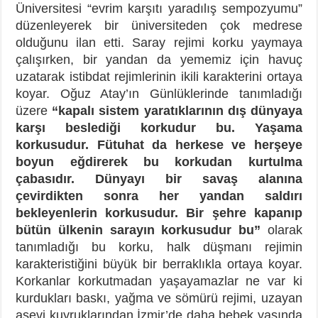
Üniversitesi “evrim karşıtı yaradılış sempozyumu”
düzenleyerek bir üniversiteden çok medrese
olduğunu ilan etti. Saray rejimi korku yaymaya
çalışırken, bir yandan da yememiz için havuç
uzatarak istibdat rejimlerinin ikili karakterini ortaya
koyar. Oğuz Atay’ın Günlüklerinde tanımladığı
üzere
“kapalı sistem yaratıklarının dış dünyaya
karşı beslediği korkudur bu. Yaşama
korkusudur. Fütuhat da herkese ve herşeye
boyun eğdirerek bu korkudan kurtulma
çabasıdır. Dünyayı bir savaş alanına
çevirdikten sonra her yandan saldırı
bekleyenlerin korkusudur. Bir şehre kapanıp
bütün ülkenin sarayın korkusudur bu”
olarak
tanımladığı bu korku, halk düşmanı rejimin
karakteristiğini büyük bir berraklıkla ortaya koyar.
Korkanlar korkutmadan yaşayamazlar ne var ki
kurdukları baskı, yağma ve sömürü rejimi, uzayan
aşevi kuyruklarından İzmir’de daha bebek yaşında