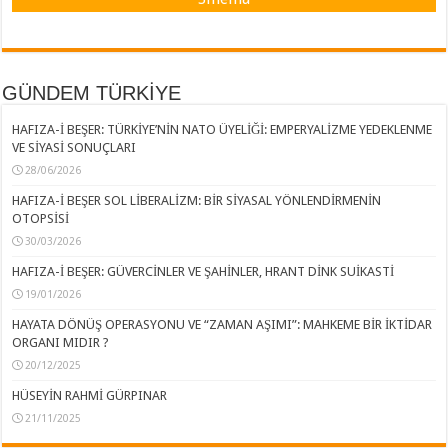
GÜNDEM TÜRKİYE
HAFIZA-İ BEŞER: TÜRKİYE’NİN NATO ÜYELİĞİ: EMPERYALİZME YEDEKLENME
VE SİYASİ SONUÇLARI
28/06/2026
HAFIZA-İ BEŞER SOL LİBERALİZM: BİR SİYASAL YÖNLENDİRMENİN
OTOPSİSİ
30/03/2026
HAFIZA-İ BEŞER: GÜVERCİNLER VE ŞAHİNLER, HRANT DİNK SUİKASTİ
19/01/2026
HAYATA DÖNÜŞ OPERASYONU VE “ZAMAN AŞIMI”: MAHKEME BİR İKTİDAR
ORGANI MIDIR ?
20/12/2025
HÜSEYİN RAHMİ GÜRPINAR
21/11/2025