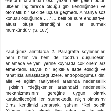
Reform tarafından okur-yazar hale gelen bütün
“
ülkeler, İngiltere’de olduğu gibi kendiliğinden ve
otomatik bir şekilde uçuşa geçmedi. Almanya söz
konusu olduğunda … / … belli bir süre endüstriyel
altüst oluşa direndiğini de ileri sürmek
mümkündür.” (S. 187)
Yaptığımız alıntılarda 2. Paragrafta söylenenler,
hem bizim ve hem de Todd’un düşüncesini
anlamada ve yerli yerine koymada çok önem arz
etmektedir. Büyük bir açıklıkla ifade edildiği ve
rahatlıkla anlaşılacağı üzere, antropoloğumuz din,
aile ve eğitim faaliyetleri arasında nedensellik
ilişkisinin “değişkenler arasındaki nedensellik
mekanizmasının” gereğine uygun olarak
kurulabileceğini ileri sürmektedir. Niçin olmasın?
Biraz kendimizi zorlarsak, şahsını “Roi soleil”
(Güneş Kral) olarak ilan eden ve kellesini