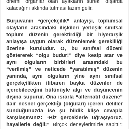
önemli organlar olan ayakların sürekli dışarda
kalacağını aklında tutması lazım gelir.
Burjuvanın “gerçekçilik” anlayışı, toplumsal
olayların arasındaki ilişkileri yerleşik sınıfsal
toplum düzenin gerektirdiği bir hiyerarşik
anlayışa uygun olarak düzenlemek gerekliliği
üzerine kuruludur. O, bu sınıfsal düzeni
göstererek “olgu budur!” diye kesip atar ve
aynı olguların birbirleri arasındaki bu
“verilmiş” ve neticede “yaratılmış” düzenin
yanında, aynı olguların yine aynı sınıfsal
gerçekçilikten itibaren başka düzenler de
içerebileceğini bütünüyle algı ve düşüncenin
dışına süpürür.
Ona ısrarla “alternatif düzene”
dair nesnel gerçekliği (olguları) içeren deliller
sunduğunuzda ise şu bildik klişe cevapla
karşılaşırsınız: “Biz gerçeklerle uğraşıyoruz,
hayallerle değil!”
Birçok deneylerimizle sabittir: