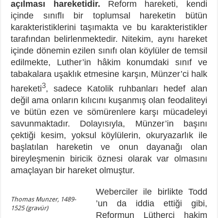
açılması hareketidir.
Reform hareketi, kendi
içinde sınıflı bir toplumsal hareketin bütün
karakteristiklerini taşımakta ve bu karakteristikler
tarafından belirlenmektedir. Nitekim, aynı hareket
içinde dönemin ezilen sınıfı olan köylüler de temsil
edilmekte, Luther’in hâkim konumdaki sınıf ve
tabakalara uşaklık etmesine karşın, Münzer’ci halk
3
hareketi
, sadece Katolik ruhbanları hedef alan
değil ama onların kılıcını kuşanmış olan feodaliteyi
ve bütün ezen ve sömürenlere karşı mücadeleyi
savunmaktadır. Dolayısıyla, Münzer’in başını
çektiği kesim, yoksul köylülerin, okuryazarlık ile
başlatılan hareketin ve onun dayanağı olan
bireyleşmenin biricik öznesi olarak var olmasını
amaçlayan bir hareket olmuştur.
Weberciler ile birlikte Todd
Thomas Munzer, 1489-
’un da iddia ettiği gibi,
1525 (gravür)
Reformun Lütherci hakim