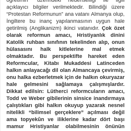
öğretimin” üzerindeki nedenselliği ile ilgili
açıklayıcı bilgiler verilmektedir. Bilindiği üzere
“Protestan Reformunun” ana vatanı Almanya olup,
İngiltere bu inanç yapılanmasının uygun hale
getirilmiş (Anglikanizm) ikinci vatanıdır.
Çok özet
olarak reformun amacı, Hristiyanlık dinini
Katolik ruhban sınıfının tekelinden alıp, onun
hülasasını halk kitlelerine mal etmek
olmaktadır. Bu perspektifte hareket eden
Reformcular, Kitabı Mukaddesi Latinceden
halkın anlayacağı dil olan Almancaya çevirmiş,
onu halka ezberletmek için de halkın okuryazar
hale gelmesini sağlamaya çalışmışlardır.
Dikkat edilsin: Lütherci reformcuların amacı,
Todd ve Weber gibilerinin sinsice inandırmaya
çalıştıkları gibi halkın okuyup yazarak nesnel
nitelikli “bilimsel gerçeklere” açılması değil
ama topyekûn ve iliklerine kadar dört başı
mamur Hristiyanlar olabilmesinin önünün