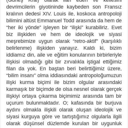
devrimcilerin giyotininde kaybeden son Fransız
kralının dedesi XIV. Louis ile, koskoca antropoloji
bilimini altüst Emmanuel Todd arasında da hem de
“her iki yönde” işleyen bir “ilişki” kurabiliriz. Evet
biz ilişkiden ve hem de ideolojik ve siyasi
meşrebimize uygun olarak “retro-aktif” (karşılıklı
belirlenme) ilişkiden yanayız. Kaldı ki, bizim
iddiamız din, aile ve eğitim konularının birbirleriyle
ilişkisi olmadığı gibi bir zırvalıkla iştigal ettiğimiz
filan da yok. En baştan beri belirttiğimiz üzere,
“bilim insanı” olma iddiasındaki antropoloğumuzun
ilişki kurma biçimi ile bizim olgular arasındaki
karmaşık bir biçimde de olsa nesnel olarak gerçek
ilişkiyi ortaya çıkarma biçimimiz arasında tam bir
uçurum bulunmaktadır. O; kafasında bir burjuva
aydını olmakla ilişkili olarak oluşan ideolojik ve
siyasi kurguya göre ve tartıştığımız olgularla ilgili
olarak düşünsel düzlemde kurulan bir uygunluk