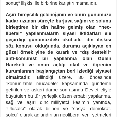
sonuç” ilişkisi ile birbirine karıştırılmamalıdır.
Aşırı bireycilik geleneğinin ve onun günümüze
kadar uzanan süreçte burjuva sağını ve solunu
birleştiren bir din haline gelmiş olan “neo-
liberal” yapılanmaların siyasi iktidarları ele
geçirdiği günümüzdeki okul-aile- din ilişkisi
söz konusu olduğunda, durumu açıklayan en
güzel örnek yine de kararlı ve “dış destekli”
anti-komünist bir yapılanma olan Gülen
Hareketi ve onun açtığı okul ve öğrenim
kurumlarının başlangıçtan beri izlediği siyaset
olmaktadır.
Bilindiği üzere, 80 öncesinde
“komünizmle mücadele” kapsamında gündeme
getirilen ve askeri darbe sonrasında Devlet eliyle
büyütülen bu tür yerleşik düzen erbabı yapılanma,
sağ ve aşırı dinci-milliyetçi kesimin yanında,
“Ulusalcı” olarak bilinen ve “sosyal demokrat-
solcu” olarak adlandırılan neoliberal yeni yetmeleri