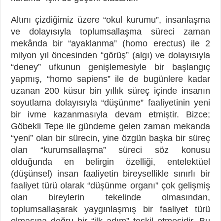
Altını çizdiğimiz üzere “okul kurumu”, insanlaşma
ve dolayısıyla toplumsallaşma süreci zaman
mekânda bir “ayaklanma” (homo erectus) ile 2
milyon yıl öncesinden “görüş” (algı) ve dolayısıyla
“deney” ufkunun genişlemesiyle bir başlangıç
yapmış, “homo sapiens” ile de bugünlere kadar
uzanan 200 küsur bin yıllık süreç içinde insanın
soyutlama dolayısıyla “düşünme” faaliyetinin yeni
bir ivme kazanmasıyla devam etmiştir. Bizce;
Göbekli Tepe ile gündeme gelen zaman mekanda
“yeni” olan bir sürecin, yine özgün başka bir süreç
olan “kurumsallaşma” süreci söz konusu
olduğunda en belirgin özelliği, entelektüel
(düşünsel) insan faaliyetin bireysellikle sınırlı bir
faaliyet türü olarak “düşünme organı” çok gelişmiş
olan bireylerin tekelinde olmasından,
toplumsallaşarak yaygınlaşmış bir faaliyet türü
olmasına doğru bir “ilk adım” teşkil etmesidir. Bu