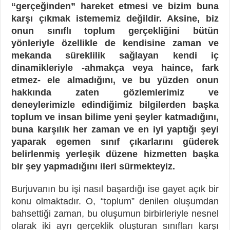
“gerçeğinden” hareket etmesi ve bizim buna
karşı çıkmak istememiz değildir. Aksine, biz
onun sınıflı toplum gerçekliğini bütün
yönleriyle özellikle de kendisine zaman ve
mekanda süreklilik sağlayan kendi iç
dinamikleriyle -ahmakça veya haince, fark
etmez- ele almadığını, ve bu yüzden onun
hakkında zaten gözlemlerimiz ve
deneylerimizle edindiğimiz bilgilerden başka
toplum ve insan bilime yeni şeyler katmadığını,
buna karşılık her zaman ve en iyi yaptığı şeyi
yaparak egemen sınıf çıkarlarını güderek
belirlenmiş yerleşik düzene hizmetten başka
bir şey yapmadığını ileri sürmekteyiz.
Burjuvanın bu işi nasıl başardığı ise gayet açık bir
konu olmaktadır. O, “toplum” denilen oluşumdan
bahsettiği zaman, bu oluşumun birbirleriyle nesnel
olarak iki ayrı gerçeklik oluşturan sınıfları karşı