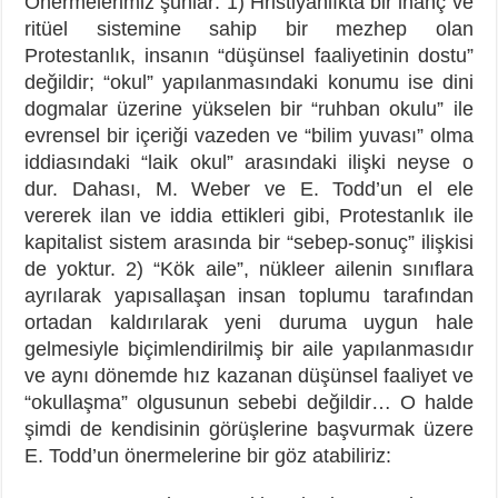
Önermelerimiz şunlar: 1) Hristiyanlıkta bir inanç ve
ritüel sistemine sahip bir mezhep olan
Protestanlık, insanın “düşünsel faaliyetinin dostu”
değildir; “okul” yapılanmasındaki konumu ise dini
dogmalar üzerine yükselen bir “ruhban okulu” ile
evrensel bir içeriği vazeden ve “bilim yuvası” olma
iddiasındaki “laik okul” arasındaki ilişki neyse o
dur. Dahası, M. Weber ve E. Todd’un el ele
vererek ilan ve iddia ettikleri gibi, Protestanlık ile
kapitalist sistem arasında bir “sebep-sonuç” ilişkisi
de yoktur. 2) “Kök aile”, nükleer ailenin sınıflara
ayrılarak yapısallaşan insan toplumu tarafından
ortadan kaldırılarak yeni duruma uygun hale
gelmesiyle biçimlendirilmiş bir aile yapılanmasıdır
ve aynı dönemde hız kazanan düşünsel faaliyet ve
“okullaşma” olgusunun sebebi değildir… O halde
şimdi de kendisinin görüşlerine başvurmak üzere
E. Todd’un önermelerine bir göz atabiliriz: