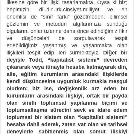
ilkesine göre bir ilişki tasarlamakta. Oysa ki biz;
hepimizin, dil-din-ırk-cinsiyet-milliyet ve en
önemlisi de “sınıf farkı” gözetmeden, bilimsel
gözlemin ve metodun algılarımıza sunduğu
olguların, onlar üzerine daha önce edindiğimiz fikir
ve düşünceleri de sorgulayarak tespit
edebildiğimiz yaşanmış ve yaşanmakta olan
ilişkileri tespit edip ileri sürmekteyiz.
Diğer bir
deyişle Todd, “kapitalist sistemi” devreden
çıkararak veya itinayla hesaba katmayarak din,
aile, eğitim kurumların arasındaki ilişkilerde
kendi düşüncesine uygunluk kurmakla meşgul
olurken; biz ise, değişkenlik arz eden bu
kurumların arasındaki ilişkiyi, ortak bir payda
olan sınıflı toplumsal yapılanma biçimi ve
toplumsallaşma sürecini sevk ve idare edem
toplumsal bir sistem olan “kapitalist sistemi”
hesaba dahil ederek, zaten var olan ve tarihsel
deneylerle sabitlenmiş olan somut ilişkiyi