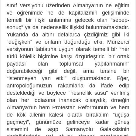
sınıf versiyonu üzerinden Almanya’nın ne eğitim
ve öğrenimde ne de kapitalizmin gelişiminde
temelli bir ilişki anlamına gelecek olan “sebep-
sonuç” ya da nedensellik ilişkisi bulunmamaktadır.
Yukarıda da altını defalarca çizdiğimiz gibi iki
“değişken” ve onların doğurduğu etki, Münzerci
versiyonun tabiatına uygun olarak temelli bir “her
türlü kölelik biçimine karşı özgürleştirici bir ortak
paydası olan toplumsal yapılanmanın”
doğurabileceği gibi değil, ama tersine bir
“istenmeyen yan etki” oluşturmaktadır. Eğer,
antropoloğumuzun rakamlarla da ifade edip
desteklediği ve böylece “nesnellik süsü” verilmiş
olan her iddiasına inanacak olsaydık, örneğin
Almanya’nın hem Protestan Reformunun ve hem
de kök ailenin kalesi olarak bırakalım “uçuşa
geçmeyi”, günümüze gelinceye kadar güneş
sistemini de aşıp Samanyolu Galaksisinin