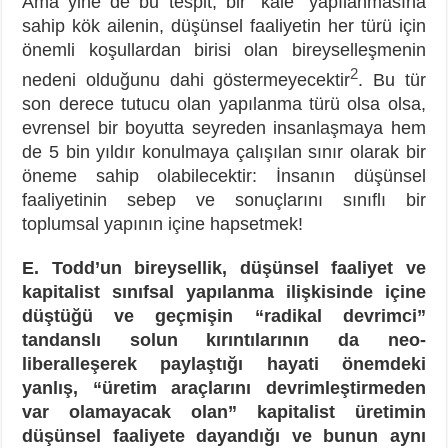
Ama yine de bu tespit, bir “kale” yapılanmasına
sahip kök ailenin, düşünsel faaliyetin her türü için
önemli koşullardan birisi olan bireyselleşmenin
2
nedeni olduğunu dahi göstermeyecektir
. Bu tür
son derece tutucu olan yapılanma türü olsa olsa,
evrensel bir boyutta seyreden insanlaşmaya hem
de 5 bin yıldır konulmaya çalışılan sınır olarak bir
öneme sahip olabilecektir: İnsanın düşünsel
faaliyetinin sebep ve sonuçlarını sınıflı bir
toplumsal yapının içine hapsetmek!
E. Todd’un bireysellik, düşünsel faaliyet ve
kapitalist sınıfsal yapılanma ilişkisinde içine
düştüğü ve geçmişin “radikal devrimci”
tandanslı solun kırıntılarının da neo-
liberalleşerek paylaştığı hayati önemdeki
yanlış, “üretim araçlarını devrimleştirmeden
var olamayacak olan” kapitalist üretimin
düşünsel faaliyete dayandığı ve bunun aynı