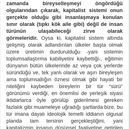
zamanda bireyselleşmeyi öngördüğü
olgularından çıkarak, kapitalist sistemi onun
gerçekte olduğu gibi insanlaşmaya konulan
sınır olarak (tıpkı kök aile gibi) değil de insan
türünün ulaşabileceği zirve olarak
görmeleridir.
Oysa ki, kapitalist sistem altında
gelişmiş olarak adlandırılan ülkeler başta olmak
üzere üretimin durdurulduğu -yani sistemin
toplumsallaştırma kabiliyetini kaybettiği-, eğitimin
dünyanın bütün ülkelerinde az veya çok yerlerde
süründüğü ve, tek yanlı olarak ve aşırı bireyleşen
ama toplumsallığın öznesi olmak gibi hayati bir
niteliğini kaybeden bireylerin bir tür “sürü”
görünümü verdiği, en önemlisi de yerleşik siyasi
iktidarlarca öyle görülüp giderilmesi gereken
fazlalık gibi muameleye uğradığı şartlarda bize, bu
tür imana dayalı ideolojik temelli iddianın olgusal
planda tam tersinin gerçekleştiğini, yani
kapitalizmin insanın düşünsel faaliyetine getirilen