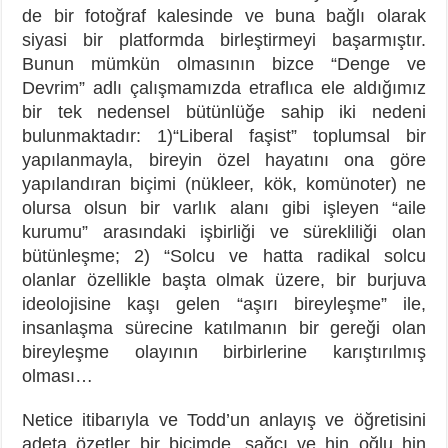
de bir fotoğraf kalesinde ve buna bağlı olarak
siyasi bir platformda birleştirmeyi başarmıştır.
Bunun mümkün olmasının bizce “Denge ve
Devrim” adlı çalışmamızda etraflıca ele aldığımız
bir tek nedensel bütünlüğe sahip iki nedeni
bulunmaktadır: 1)“Liberal faşist” toplumsal bir
yapılanmayla, bireyin özel hayatını ona göre
yapılandıran biçimi (nükleer, kök, komünoter) ne
olursa olsun bir varlık alanı gibi işleyen “aile
kurumu” arasındaki işbirliği ve sürekliliği olan
bütünleşme; 2) “Solcu ve hatta radikal solcu
olanlar özellikle başta olmak üzere, bir burjuva
ideolojisine kaşı gelen “aşırı bireyleşme” ile,
insanlaşma sürecine katılmanın bir gereği olan
bireyleşme olayının birbirlerine karıştırılmış
olması…
Netice itibarıyla ve Todd’un anlayış ve öğretisini
adeta özetler bir biçimde, sağcı ve hin oğlu hin