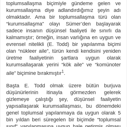
toplumsallaşma biçimiyle gündeme gelen ve
kurumsallaşma diye adlandırdığımız şeyin adı
olmaktadır. Ama bir toplumsallaşma türü olan
“kurumsallaşma” olayı Sümer’den başlayarak
sadece insanın düşünsel faaliyeti ile sınırlı da
kalmamıştır; örneğin, insan varlığına en uygun ve
evrensel nitelikli (E. Todd) bir yapılanma biçimi
olan “nükleer aile”, türün kendi kendisini yeniden
üretme faaliyetinin şartlara uygun olarak
kurumsallaşarak yerini “kök aile” ve “komünoter
1
aile” biçimine bırakmıştır
.
Başta E. Todd olmak üzere bütün burjuva
düşünürlerinin itinayla görmezden gelerek
gizlemeye çalıştığı şey, düşünsel faaliyetin
yapısallaşarak kurumsallaşması, bu dönemdeki
genel toplumsal yapılanmaya da uygun olarak 5
bin yıldan beri süregelen bir biçimde “toplumsal
sınıf” yapılanmasına uygun hale getirmiş olması