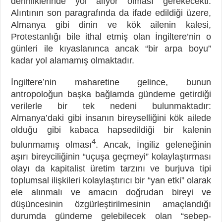
derinliklerinde yol alıyor olması gerekecekti.
Alıntının son paragrafında da ifade edildiği üzere,
Almanya gibi dinin ve kök ailenin kalesi,
Protestanlığı bile ithal etmiş olan İngiltere’nin o
günleri ile kıyaslanınca ancak “bir arpa boyu”
kadar yol alamamış olmaktadır.
İngiltere’nin maharetine gelince, bunun
antropoloğun başka bağlamda gündeme getirdiği
verilerle bir tek nedeni bulunmaktadır:
Almanya’daki gibi insanın bireyselliğini kök ailede
olduğu gibi kabaca hapsedildiği bir kalenin
4
bulunmamış olması
. Ancak, İngiliz geleneğinin
aşırı bireyciliğinin “uçuşa geçmeyi” kolaylaştırması
olayı da kapitalist üretim tarzını ve burjuva tipi
toplumsal ilişkileri kolaylaştırıcı bir “yan etki” olarak
ele alınmalı ve amacın doğrudan bireyi ve
düşüncesinin özgürleştirilmesinin amaçlandığı
durumda gündeme gelebilecek olan “sebep-