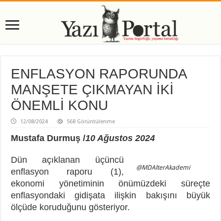
ENFLASYON RAPORUNDA
MANŞETE ÇIKMAYAN İKİ
ÖNEMLİ KONU
12/08/2024
568 Görüntülenme
Mustafa Durmuş /
10 Ağustos 2024
Dün açıklanan üçüncü
@MDAlterAkademi
enflasyon raporu (1),
ekonomi yönetiminin önümüzdeki süreçte
enflasyondaki gidişata ilişkin bakışını büyük
ölçüde koruduğunu gösteriyor.