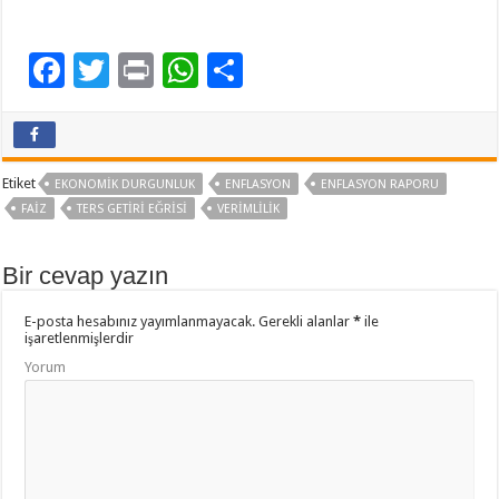
F
T
Pr
W
P
ac
wi
in
h
a
e
tt
t
at
yl
b
er
sA
aş
Etiket
EKONOMIK DURGUNLUK
ENFLASYON
ENFLASYON RAPORU
o
p
FAIZ
TERS GETIRI EĞRISI
VERIMLILIK
o
p
Bir cevap yazın
k
E-posta hesabınız yayımlanmayacak.
Gerekli alanlar
*
ile
işaretlenmişlerdir
Yorum