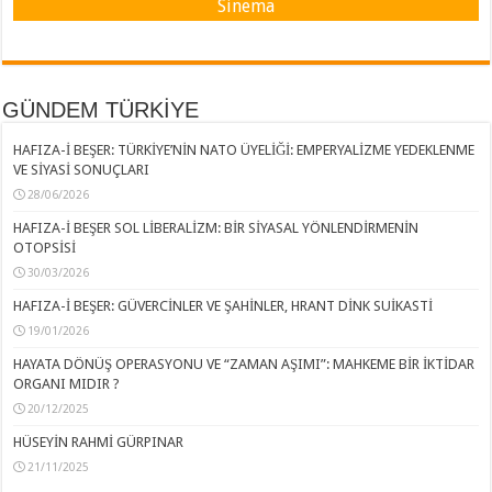
Sinema
GÜNDEM TÜRKİYE
HAFIZA-İ BEŞER: TÜRKİYE’NİN NATO ÜYELİĞİ: EMPERYALİZME YEDEKLENME
VE SİYASİ SONUÇLARI
28/06/2026
HAFIZA-İ BEŞER SOL LİBERALİZM: BİR SİYASAL YÖNLENDİRMENİN
OTOPSİSİ
30/03/2026
HAFIZA-İ BEŞER: GÜVERCİNLER VE ŞAHİNLER, HRANT DİNK SUİKASTİ
19/01/2026
HAYATA DÖNÜŞ OPERASYONU VE “ZAMAN AŞIMI”: MAHKEME BİR İKTİDAR
ORGANI MIDIR ?
20/12/2025
HÜSEYİN RAHMİ GÜRPINAR
21/11/2025