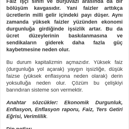
Faiz işçi sınıfı ve burjuvazi arasında da bir
bölüşüm kavgasıdır. Yani faizler arttıkça
ücretlerin milli gelir içindeki payı düşer. Aynı
zamanda yüksek faizler yüzünden ekonomi
durgunluğa girdiğinde işsizlik artar. Bu da
ücret düzeylerinin baskılanmasına ve
sendikaların giderek daha fazla güç
kaybetmesine neden olur.
Bu durum kapitalizmin açmazıdır. Yüksek faiz
(durgunluğa yol açarak) yaygın işsizliğe, düşük
faizse (yüksek enflasyona neden olarak) derin
yoksulluğa neden olur. Çözüm bu çelişkiyi
barındıran sisteme son vermektir.
Anahtar sözcükler: Ekonomik Durgunluk,
Enflasyon, Enflasyon raporu, Faiz, Ters Getiri
Eğrisi, Verimlilik
.
Dip notlar: