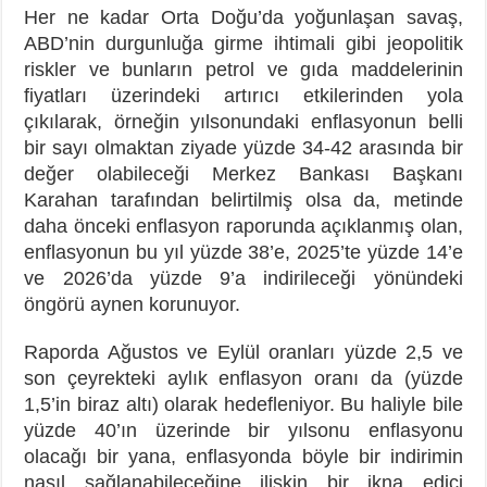
Her ne kadar Orta Doğu’da yoğunlaşan savaş,
ABD’nin durgunluğa girme ihtimali gibi jeopolitik
riskler ve bunların petrol ve gıda maddelerinin
fiyatları üzerindeki artırıcı etkilerinden yola
çıkılarak, örneğin yılsonundaki enflasyonun belli
bir sayı olmaktan ziyade yüzde 34-42 arasında bir
değer olabileceği Merkez Bankası Başkanı
Karahan tarafından belirtilmiş olsa da, metinde
daha önceki enflasyon raporunda açıklanmış olan,
enflasyonun bu yıl yüzde 38’e, 2025’te yüzde 14’e
ve 2026’da yüzde 9’a indirileceği yönündeki
öngörü aynen korunuyor.
Raporda Ağustos ve Eylül oranları yüzde 2,5 ve
son çeyrekteki aylık enflasyon oranı da (yüzde
1,5’in biraz altı) olarak hedefleniyor. Bu haliyle bile
yüzde 40’ın üzerinde bir yılsonu enflasyonu
olacağı bir yana, enflasyonda böyle bir indirimin
nasıl sağlanabileceğine ilişkin bir ikna edici