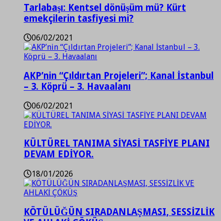
Tarlabaşı: Kentsel dönüşüm mü? Kürt
emekçilerin tasfiyesi mi?
06/02/2021
AKP’nin “Çıldırtan Projeleri”; Kanal İstanbul
– 3. Köprü – 3. Havaalanı
06/02/2021
KÜLTÜREL TANIMA SİYASİ TASFİYE PLANI
DEVAM EDİYOR.
18/01/2026
KÖTÜLÜĞÜN SIRADANLAŞMASI, SESSİZLİK