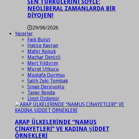
SEN TÜRKÜLERİNİ SÖYLE:
NEOLİBERAL ZAMANLARDA BİR
DİYOJEN!
29/06/2026
Yazarlar
Faik Bulut
Hatice Kavran
Mahir Konuk
Mazhar Denizli
Mert Yıldırım
Murat Utkucu
Mustafa Durmuş
Salih Zeki Tombak
Sinan Dervişoğlu
Taner Renda
Ümit Özdemir
ARAP ÜLKELERİNDE “NAMUS
CİNAYETLERİ” VE KADINA ŞİDDET
ÖRNEKLERİ