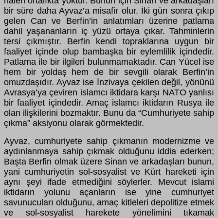
halen ortalıkta yoktur. Bunun için Sinan ve arkadaşları
bir süre daha Ayvaz’a misafir olur. İki gün sonra çıkıp
gelen Can ve Berfin’in anlatımları üzerine patlama
dahil yaşananların iç yüzü ortaya çıkar. Tahminlerin
tersi çıkmıştır. Berfin kendi topraklarına uygun bir
faaliyet içinde olup bambaşka bir eylemlilik içindedir.
Patlama ile bir ilgileri bulunmamaktadır. Can Yücel ise
hem bir yoldaş hem de bir sevgili olarak Berfin’in
omuzdaşıdır. Ayvaz ise İnzivaya çekilen değil, yönünü
Avrasya’ya çeviren islamcı iktidara karşı NATO yanlısı
bir faaliyet içindedir. Amaç islamcı iktidarın Rusya ile
olan ilişkilerini bozmaktır. Bunu da “Cumhuriyete sahip
çıkma” aksiyonu olarak görmektedir.
Ayvaz, cumhuriyete sahip çıkmanın modernizme ve
aydınlanmaya sahip çıkmak olduğunu iddia ederken;
Başta Berfin olmak üzere Sinan ve arkadaşları bunun,
yani cumhuriyetin sol-sosyalist ve Kürt hareketi için
aynı şeyi ifade etmediğini söylerler. Mevcut islami
iktidarın yolunu açanların ise yine cumhuriyet
savunucuları olduğunu, amaç kitleleri depolitize etmek
ve sol-sosyalist harekete yönelimini tıkamak