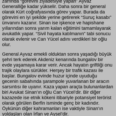
zarfında “görevini ziyadesiyle yapan” Ayvaz
Generalliğe kadar yükselir. Daha sonra bir general
olarak Kürt coğrafyasında görev yapar. Burada da
görevini en iyi şekilde yerine getirerek “Suruç kasabı”
ünvanını kazanır. Sinan ise işkence ve hapishane
yıllarından sonra yarım kalan eğitimini tamamlayarak
avukatlık yapar. “Sivil hayata katılmanın” tabi sonucu
olarak evlenir ve Can Yücel adını verdikleri bir oğlu
olur.
General Ayvaz emekli olduktan sonra yaşadığı büyük
şehri terk ederek Akdeniz kenarında bungalov bir
evde yaşamaya karar verir. Ancak hayatın griftliği onu
trajik olaylara sürükler. Herşey bir trafik kazası ile
başlar. Bungalov evinde huzur içinde uyuduğu
gecenin sabahında şarampole yuvarlanan bir aracın
sarsıntısı ile uyanır. Kaza yapan araçta bulunanlardan
biri Avukat Sinan’ın oğlu Can Yücel’dir. Bir diğer
kazazede ise etnik kökeni itibariyle potansiyel terörist
olarak görülen Berfin isminde genç bir kadındır.
Öykünün diğer kahramanları ise vaktiyle Sinan’ın
yoldaşları olan İrfan ve Aysel’dir.