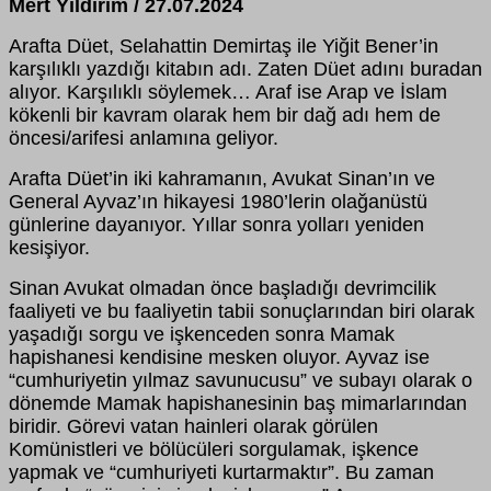
Mert Yıldırım / 27.07.2024
Arafta Düet, Selahattin Demirtaş ile Yiğit Bener’in
karşılıklı yazdığı kitabın adı. Zaten Düet adını buradan
alıyor. Karşılıklı söylemek… Araf ise Arap ve İslam
kökenli bir kavram olarak hem bir dağ adı hem de
öncesi/arifesi anlamına geliyor.
Arafta Düet’in iki kahramanın, Avukat Sinan’ın ve
General Ayvaz’ın hikayesi 1980’lerin olağanüstü
günlerine dayanıyor. Yıllar sonra yolları yeniden
kesişiyor.
Sinan Avukat olmadan önce başladığı devrimcilik
faaliyeti ve bu faaliyetin tabii sonuçlarından biri olarak
yaşadığı sorgu ve işkenceden sonra Mamak
hapishanesi kendisine mesken oluyor. Ayvaz ise
“cumhuriyetin yılmaz savunucusu” ve subayı olarak o
dönemde Mamak hapishanesinin baş mimarlarından
biridir. Görevi vatan hainleri olarak görülen
Komünistleri ve bölücüleri sorgulamak, işkence
yapmak ve “cumhuriyeti kurtarmaktır”. Bu zaman