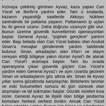
İnzivaya çekilmiş görünen Ayvaz, kaza yapan Can
Yücel ve Berfin’e yardım eder. Tam o sıralarda,
kazanın yaşandığı saatlerde Akkuyu Nükleer
santralinde bir patlama yaşanır. Patlamanın ip uçları
bu iki gence uzanır. Daha doğrusu uzanıyor gibi olur.
Bunun üzerine güvenlik kuvvetlerinin operasyonları
başlar. General Ayvaz, “şüpheli gençlere” yardım
eder. Başı belada olan Can Yücel babası olan Avukat
Sinan’a mesajlar göndererek yardım talebinde
bulunur. Sinan, arkadaşları olan İrfan’ı ve olayın
cereyan ettiği bölgeye yakın oturan Aysel’i de alarak
Can Yücel’i aramaya başlar. Tam bu sırada
operasyona çıkan güvenlik güçleri Can Yücel’e
yardım eden General Ayvaz’ı ve aynı civarda gezinen
Sinan ve arkadaşlarını göz altına alır. Sinan ile Ayvaz
yıllar sonra gözaltında karşılaşırlar. Birbirlerini tanırlar
ve eski husumetleri sonucu iki gün sürecek olan
atışmaları ve laf sokmaları başlar. Gözaltı süreleri kısa
sürer. General Ayvaz ile ilişkili olan bölge jandarma
komutanı herkesi serbest bırakır. Ancak Can Yücel