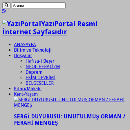
YazıPortal Resmi
İnternet Sayfasıdır
ANASAYFA
Bilim ve Teknoloji
Dosyalar
Hafıza-i Beşer
NEOLİBERALİZM
Deprem
EKİM DEVRİMİ
BELGESELLER
Kitap/Makale
Kent-Yaşam
SERGİ DUYURUSU: UNUTULMUŞ ORMAN /
FERAHİ MENGEŞ