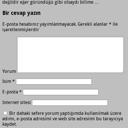
değildir eğer göründüğü gibi olsaydı bilime …
Bir cevap yazın
E-posta hesabınız yayımlanmayacak.
Gerekli alanlar
*
ile
işaretlenmişlerdir
Yorum
İsim
*
E-posta
*
İnternet sitesi
Bir dahaki sefere yorum yaptığımda kullanılmak üzere
adımı, e-posta adresimi ve web site adresimi bu tarayıcıya
kaydet.