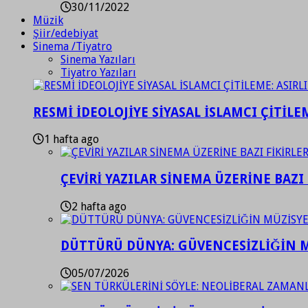
30/11/2022
Müzik
Şiir/edebiyat
Sinema /Tiyatro
Sinema Yazıları
Tiyatro Yazıları
RESMİ İDEOLOJİYE SİYASAL İSLAMCI ÇİTİLE
1 hafta ago
ÇEVİRİ YAZILAR SİNEMA ÜZERİNE BAZI 
2 hafta ago
DÜTTÜRÜ DÜNYA: GÜVENCESİZLİĞİN M
05/07/2026