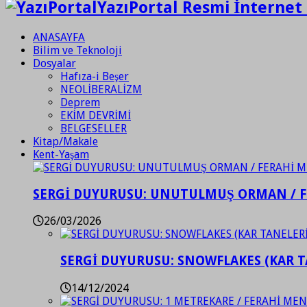
YazıPortal Resmi İnternet 
ANASAYFA
Bilim ve Teknoloji
Dosyalar
Hafıza-i Beşer
NEOLİBERALİZM
Deprem
EKİM DEVRİMİ
BELGESELLER
Kitap/Makale
Kent-Yaşam
SERGİ DUYURUSU: UNUTULMUŞ ORMAN / 
26/03/2026
SERGİ DUYURUSU: SNOWFLAKES (KAR T
14/12/2024