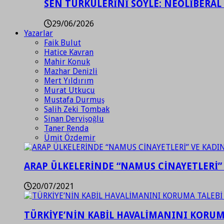
SEN TÜRKÜLERİNİ SÖYLE: NEOLİBERAL
29/06/2026
Yazarlar
Faik Bulut
Hatice Kavran
Mahir Konuk
Mazhar Denizli
Mert Yıldırım
Murat Utkucu
Mustafa Durmuş
Salih Zeki Tombak
Sinan Dervişoğlu
Taner Renda
Ümit Özdemir
ARAP ÜLKELERİNDE “NAMUS CİNAYETLERİ”
20/07/2021
TÜRKİYE’NİN KABİL HAVALİMANINI KORUMA