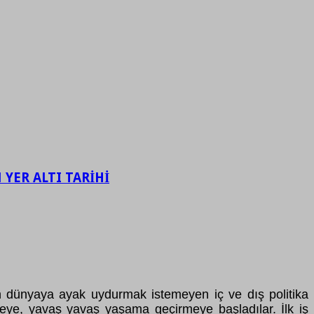
YER ALTI TARİHİ
şen dünyaya ayak uydurmak istemeyen iç ve dış politika
etmeye, yavaş yavaş yaşama geçirmeye başladılar. İlk iş