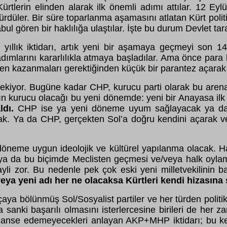
lerin elinden alarak ilk önemli adımı attılar. 12 Eylül’
dürdüler. Bir süre toparlanma aşamasını atlatan Kürt pol
bul gören bir haklılığa ulaştılar. İşte bu durum Devlet t
yıllık iktidarı, artık yeni bir aşamaya geçmeyi son 1
adımlarını kararlılıkla atmaya başladılar. Ama önce par
n kazanmaları gerektiğinden küçük bir parantez açarak po
gerekiyor. Bugüne kadar CHP, kurucu parti olarak bu aren
ın kurucu olacağı bu yeni dönemde: yeni bir Anayasa ilk
ldı.
CHP ise ya yeni döneme uyum sağlayacak ya da ge
ak. Ya da CHP, gerçekten Sol’a doğru kendini açarak ve D
i döneme uygun ideolojik ve kültürel yapılanma olacak. 
a da bu biçimde Meclisten geçmesi ve/veya halk oylamas
li zor. Bu nedenle pek çok eski yeni milletvekilinin b
veya yeni adı her ne olacaksa Kürtleri kendi hizasın
ya bölünmüş Sol/Sosyalist partiler ve her türden politi
da sanki başarılı olmasını isterlercesine birileri de her 
inanse edemeyecekleri anlayan AKP+MHP iktidarı; bu ke