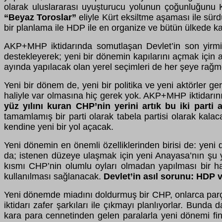
olarak uluslararası uyuşturucu yolunun çoğunluğunu Kürt
“Beyaz Toroslar”
eliyle Kürt eksiltme aşaması ile sür
bir planlama ile HDP ile en organize ve bütün ülkede ka
AKP+MHP iktidarında somutlaşan Devlet’in son yirmi 
destekleyerek; yeni bir dönemin kapılarını açmak için 
ayında yapılacak olan yerel seçimleri de her şeye rağme
Yeni bir dönem de, yeni bir politika ve yeni aktörler 
haliyle var olmasına hiç gerek yok. AKP+MHP iktidarın
yüz yılını kuran CHP’nin yerini artık bu iki parti a
tamamlamış bir parti olarak tabela partisi olarak kalac
kendine yeni bir yol açacak.
Yeni dönemin en önemli özelliklerinden birisi de: yen
da; istenen düzeye ulaşmak için yeni Anayasa’nın şu y
kısmı CHP’nin olumlu oyları olmadan yapılması bir hay
kullanılması sağlanacak.
Devlet’in asıl sorunu: HDP 
Yeni dönemde miadını doldurmuş bir CHP, onlarca parça
iktidarı zafer şarkıları ile çıkmayı planlıyorlar. Bunda 
kara para cennetinden gelen paralarla yeni dönemi f