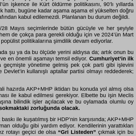
ün işkence ile Kürt öldürme politikasını, 90’lı yıllarda
itik hattı, bugüne kadar aşama aşama el yükselten doğru
arafından kabul edilemezdi. Planlanan bu durum değildi.
4/28 Mayıs seçimlerinde bütün gücüyle ve her şeyiyle
a hem de çokça para gerekli olduğu için ve 2024’ün Mart
pülist politikalarına şimdilik devam ediyorlar.
ada şu ya da bu ölçüde yerini aldıysa da; artık onun bu
 ve en önemli aşamayı temsil ediyor.
Cumhuriyet’in ilk
çmişte yönetime gelmiş pek çok parti gibi işlevini
evlet’in kullanışlı aptallar partisi olmayı reddederek;
Hali hazırda AKP+MHP iktidarı bu konuda yol almış olsa
ı ile kabul edilmesi gerekiyor. Elbette bu işin Meclis
aşına bilindik işler açılacak ve bu oylamada olumlu oy
a sokmaktaki zorluğunda olacak.
k baskı ile kuşatılmış bir HDP’nin karşısında; AKP+MHP
zaman olduğu gibi yardım ediyor. Kendilerinin yarattıkları
z rotayı geçici de olsa
“Gri Listeden”
çıkmak için bu