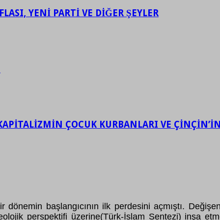
LASI, YENİ PARTİ VE DİĞER ŞEYLER
.
KAPİTALİZMİN ÇOCUK KURBANLARI VE ÇİNÇİN’İN 
 bir dönemin başlangıcının ilk perdesini açmıştı. Deği
ideolojik perspektifi üzerine(Türk-İslam Sentezi) inşa 