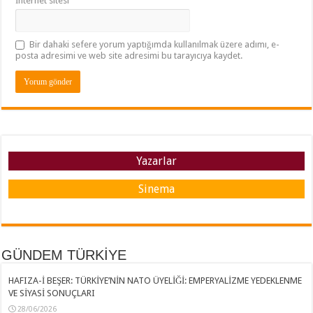
İnternet sitesi
Bir dahaki sefere yorum yaptığımda kullanılmak üzere adımı, e-
posta adresimi ve web site adresimi bu tarayıcıya kaydet.
Yazarlar
Sinema
GÜNDEM TÜRKİYE
HAFIZA-İ BEŞER: TÜRKİYE’NİN NATO ÜYELİĞİ: EMPERYALİZME YEDEKLENME
VE SİYASİ SONUÇLARI
28/06/2026