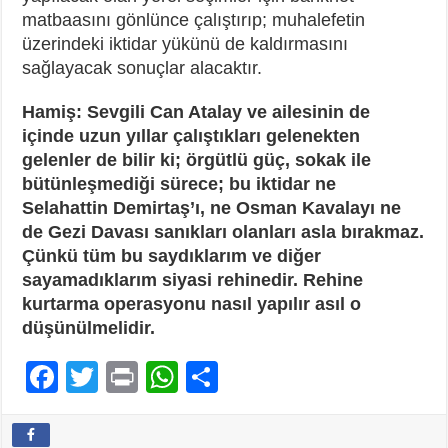
matbaasını gönlünce çalıştırıp; muhalefetin
üzerindeki iktidar yükünü de kaldırmasını
sağlayacak sonuçlar alacaktır.
Hamiş: Sevgili Can Atalay ve ailesinin de
içinde uzun yıllar çalıştıkları gelenekten
gelenler de bilir ki; örgütlü güç, sokak ile
bütünleşmediği sürece; bu iktidar ne
Selahattin Demirtaş’ı, ne Osman Kavalayı ne
de Gezi Davası sanıkları olanları asla bırakmaz.
Çünkü tüm bu saydıklarım ve diğer
sayamadıklarım siyasi rehinedir. Rehine
kurtarma operasyonu nasıl yapılır asıl o
düşünülmelidir.
F
T
Pr
W
P
ac
wi
in
h
a
e
tt
t
at
yl