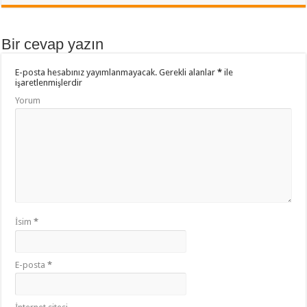
b
er
sA
aş
o
p
Bir cevap yazın
o
p
E-posta hesabınız yayımlanmayacak.
Gerekli alanlar
*
ile
k
işaretlenmişlerdir
Yorum
İsim
*
E-posta
*