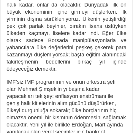
halk kadar, onlar da olacaktır. Dünyadaki ilk on
büyük ekonominin içine girmeyi düşlerken; ilk
yirminin dışına sürükleniyoruz. Ülkenin yetiştirdiği
pek çok parlak beyinler, bırakın lisans üstüyken
ülkeden kaçmayı, liselere kadar indi. Eğer ülke
olarak sadece Borsada manipülasyonlarla ve
yabancılara ülke
değerlerini peşkeş çekerek para
kazanmayı düşlemiyorsak; başta eğitim alanındaki
fakirleşmenin bedellerini birkaç yıl içinde
ödeyeceğiz demektir.
IMF’siz IMF programının ve onun orkestra şefi
olan Mehmet Şimşek’in yılbaşına kadar
yapacakları tek şey: enflasyon enstrümanı ile
geniş halk kitlelerinin alım gücünü düşürürken,
ülkeyi durgunluğa sokarak; ülke borçlarının hiç
olmazsa önemli bir kısmının ödenmesini sağlamak
olacaktır. Yeni yıl ile birlikte Erdoğan, Mart ayında
yapılacak olan yerel seçimler için banknot