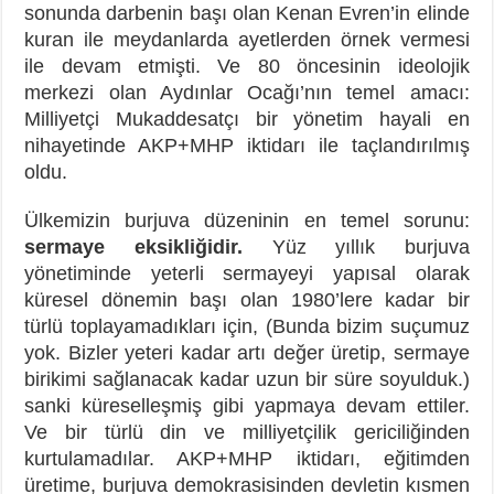
sonunda darbenin başı olan Kenan Evren’in elinde
kuran ile meydanlarda ayetlerden örnek vermesi
ile devam etmişti. Ve 80 öncesinin ideolojik
merkezi olan Aydınlar Ocağı’nın temel amacı:
Milliyetçi Mukaddesatçı bir yönetim hayali en
nihayetinde AKP+MHP iktidarı ile taçlandırılmış
oldu.
Ülkemizin burjuva düzeninin en temel sorunu:
sermaye eksikliğidir.
Yüz yıllık burjuva
yönetiminde yeterli sermayeyi yapısal olarak
küresel dönemin başı olan 1980’lere kadar bir
türlü toplayamadıkları için, (Bunda bizim suçumuz
yok. Bizler yeteri kadar artı değer üretip, sermaye
birikimi sağlanacak kadar uzun bir süre soyulduk.)
sanki küreselleşmiş gibi yapmaya devam ettiler.
Ve bir türlü din ve milliyetçilik gericiliğinden
kurtulamadılar. AKP+MHP iktidarı, eğitimden
üretime, burjuva demokrasisinden devletin kısmen