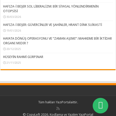
HAFIZA-İ BEŞER SOL LİBERALİZM: BİR SİYASAL YÖNLENDİRMENİN
OTOPSİSİ
30/03/2026
HAFIZA-İ BEŞER: GÜVERCİNLER VE ŞAHİNLER, HRANT DİNK SUİKASTİ
19/01/2026
HAYATA DÖNÜŞ OPERASYONU VE “ZAMAN AŞIMI”: MAHKEME BİR İKTİDAR
ORGANI MIDIR ?
20/12/2025
HÜSEYİN RAHMİ GÜRPINAR
21/11/2025
Tüm hakları
YazıPortal
aittir.
© CopyLeft 2026, Kodlama ve Yazılım YazıPortal