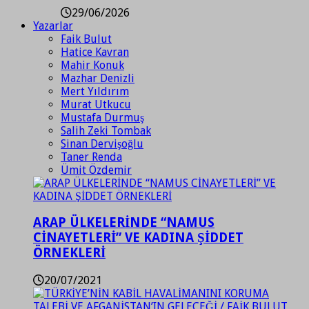
29/06/2026
Yazarlar
Faik Bulut
Hatice Kavran
Mahir Konuk
Mazhar Denizli
Mert Yıldırım
Murat Utkucu
Mustafa Durmuş
Salih Zeki Tombak
Sinan Dervişoğlu
Taner Renda
Ümit Özdemir
ARAP ÜLKELERİNDE “NAMUS
CİNAYETLERİ” VE KADINA ŞİDDET
ÖRNEKLERİ
20/07/2021