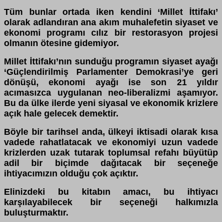
Tüm bunlar ortada iken kendini ‘Millet İttifakı’
olarak adlandıran ana akım muhalefetin siyaset ve
ekonomi programı cılız bir restorasyon projesi
olmanın ötesine gidemiyor.
Millet İttifakı’nın sunduğu programın siyaset ayağı
‘Güçlendirilmiş Parlamenter Demokrasi’ye geri
dönüşü, ekonomi ayağı ise son 21 yıldır
acımasızca uygulanan neo-liberalizmi aşamıyor.
Bu da ülke ilerde yeni siyasal ve ekonomik krizlere
açık hale gelecek demektir.
Böyle bir tarihsel anda, ülkeyi iktisadi olarak kısa
vadede rahatlatacak ve ekonomiyi uzun vadede
krizlerden uzak tutarak toplumsal refahı büyütüp
adil bir biçimde dağıtacak bir seçeneğe
ihtiyacımızın olduğu çok açıktır.
Elinizdeki bu kitabın amacı, bu ihtiyacı
karşılayabilecek bir seçeneği halkımızla
buluşturmaktır.