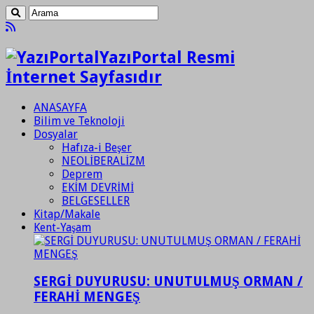
YazıPortal Resmi
İnternet Sayfasıdır
ANASAYFA
Bilim ve Teknoloji
Dosyalar
Hafıza-i Beşer
NEOLİBERALİZM
Deprem
EKİM DEVRİMİ
BELGESELLER
Kitap/Makale
Kent-Yaşam
SERGİ DUYURUSU: UNUTULMUŞ ORMAN /
FERAHİ MENGEŞ