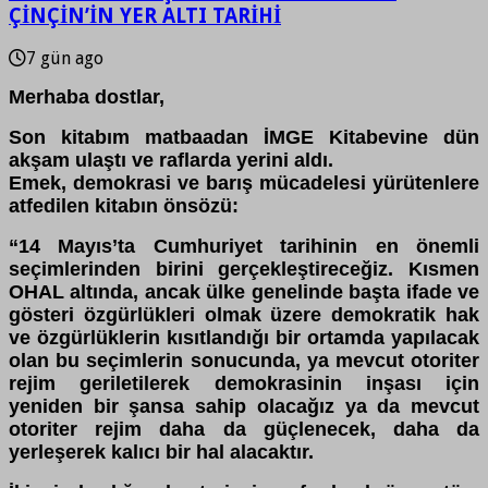
ÇİNÇİN’İN YER ALTI TARİHİ
7 gün ago
Merhaba dostlar,
Son kitabım matbaadan İMGE Kitabevine dün
akşam ulaştı ve raflarda yerini aldı.
Emek, demokrasi ve barış mücadelesi yürütenlere
atfedilen kitabın önsözü:
“14 Mayıs’ta Cumhuriyet tarihinin en önemli
seçimlerinden birini gerçekleştireceğiz. Kısmen
OHAL altında, ancak ülke genelinde başta ifade ve
gösteri özgürlükleri olmak üzere demokratik hak
ve özgürlüklerin kısıtlandığı bir ortamda yapılacak
olan bu seçimlerin sonucunda, ya mevcut otoriter
rejim geriletilerek demokrasinin inşası için
yeniden bir şansa sahip olacağız ya da mevcut
otoriter rejim daha da güçlenecek, daha da
yerleşerek kalıcı bir hal alacaktır.