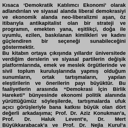
Kısaca ‘Demokratik Katılımcı Ekonomi’ olarak
adlandırılan ve siyasal alanda liberal demokrasiyi
ve ekonomik alanda neo-liberalizmi aşan, öz
itibarıyla antikapitalist olan bir strateji ve
programın, emekten yana, eşitlikçi, doğa ile
uyumlu, ezilen, baskılanan kimlikleri ve kadını
güçlendiren bir seçeneği sunabileceğini
göstermektir.
Bu kitabın ortaya çıkışında yıllardır üniversitede
verdiğim derslerin ve siyasal partilerin değişik
platformlarında, emek ve meslek örgütlerinde ve
sivil toplum kuruluşlarında yapmış olduğum
sunumların, ortak tartışmaların, yapılan
eleştirilerin ve önerilerin payı büyüktür. Bu
faaliyetlerin arasında “Demokrasi İçin Birlik
Hareketi” bünyesinde ekonomi politik alanında
yürüttüğümüz söyleşilerde, tartışmalarda ufuk
açıcı görüşleriyle bana katkısı büyük olan dört
değerli arkadaşıma; Prof. Dr. Aziz Konukman’a,
Prof. Dr. Haluk Levent’e, Dr. Mert
Büyükkarabacak’a ve Prof. Dr. Nejla Kurul’a