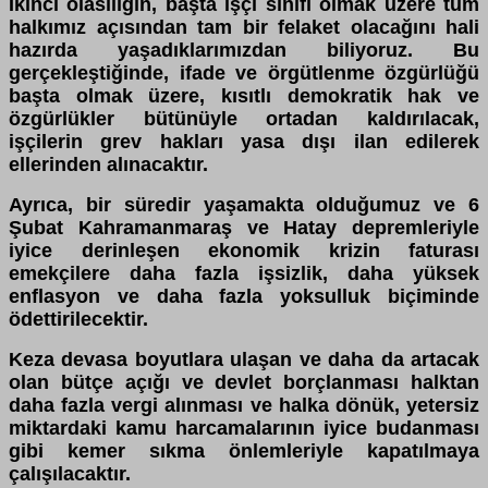
İkinci olasılığın, başta işçi sınıfı olmak üzere tüm
halkımız açısından tam bir felaket olacağını hali
hazırda yaşadıklarımızdan biliyoruz. Bu
gerçekleştiğinde, ifade ve örgütlenme özgürlüğü
başta olmak üzere, kısıtlı demokratik hak ve
özgürlükler bütünüyle ortadan kaldırılacak,
işçilerin grev hakları yasa dışı ilan edilerek
ellerinden alınacaktır.
Ayrıca, bir süredir yaşamakta olduğumuz ve 6
Şubat Kahramanmaraş ve Hatay depremleriyle
iyice derinleşen ekonomik krizin faturası
emekçilere daha fazla işsizlik, daha yüksek
enflasyon ve daha fazla yoksulluk biçiminde
ödettirilecektir.
Keza devasa boyutlara ulaşan ve daha da artacak
olan bütçe açığı ve devlet borçlanması halktan
daha fazla vergi alınması ve halka dönük, yetersiz
miktardaki kamu harcamalarının iyice budanması
gibi kemer sıkma önlemleriyle kapatılmaya
çalışılacaktır.