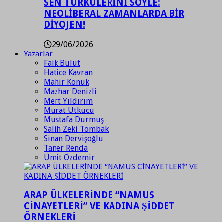
SEN TÜRKÜLERİNİ SÖYLE:
NEOLİBERAL ZAMANLARDA BİR
DİYOJEN!
29/06/2026
Yazarlar
Faik Bulut
Hatice Kavran
Mahir Konuk
Mazhar Denizli
Mert Yıldırım
Murat Utkucu
Mustafa Durmuş
Salih Zeki Tombak
Sinan Dervişoğlu
Taner Renda
Ümit Özdemir
ARAP ÜLKELERİNDE “NAMUS
CİNAYETLERİ” VE KADINA ŞİDDET
ÖRNEKLERİ