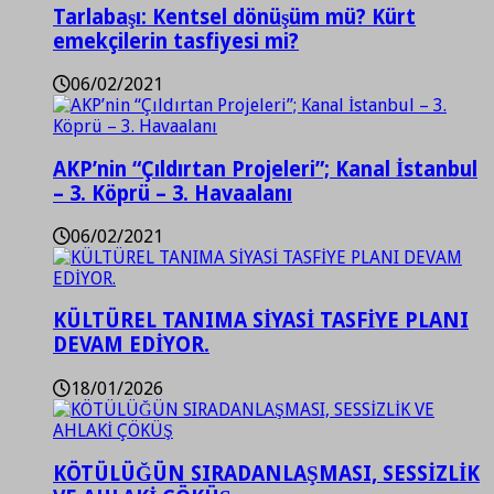
Tarlabaşı: Kentsel dönüşüm mü? Kürt
emekçilerin tasfiyesi mi?
06/02/2021
AKP’nin “Çıldırtan Projeleri”; Kanal İstanbul
– 3. Köprü – 3. Havaalanı
06/02/2021
KÜLTÜREL TANIMA SİYASİ TASFİYE PLANI
DEVAM EDİYOR.
18/01/2026
KÖTÜLÜĞÜN SIRADANLAŞMASI, SESSİZLİK