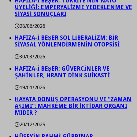
HAFIZA-İ BEŞER: TÜRKİYE’NİN NATO
ÜYELİĞİ: EMPERYALİZME YEDEKLENME VE
SİYASİ SONUÇLARI
28/06/2026
HAFIZA-İ BEŞER SOL LİBERALİZM: BİR
SİYASAL YÖNLENDİRMENİN OTOPSİSİ
30/03/2026
HAFIZA-İ BEŞER: GÜVERCİNLER VE
ŞAHİNLER, HRANT DİNK SUİKASTİ
19/01/2026
HAYATA DÖNÜŞ OPERASYONU VE “ZAMAN
AŞIMI”: MAHKEME BİR İKTİDAR ORGANI
MIDIR ?
20/12/2025
HÜSEYİN RAHMİ GÜRPINAR