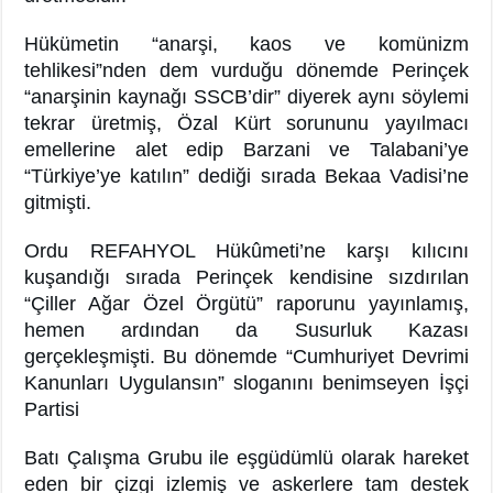
Hükümetin “anarşi, kaos ve komünizm
tehlikesi”nden dem vurduğu dönemde Perinçek
“anarşinin kaynağı SSCB’dir” diyerek aynı söylemi
tekrar üretmiş, Özal Kürt sorununu yayılmacı
emellerine alet edip Barzani ve Talabani’ye
“Türkiye’ye katılın” dediği sırada Bekaa Vadisi’ne
gitmişti.
Ordu REFAHYOL Hükûmeti’ne karşı kılıcını
kuşandığı sırada Perinçek kendisine sızdırılan
“Çiller Ağar Özel Örgütü” raporunu yayınlamış,
hemen ardından da Susurluk Kazası
gerçekleşmişti. Bu dönemde “Cumhuriyet Devrimi
Kanunları Uygulansın” sloganını benimseyen İşçi
Partisi
Batı Çalışma Grubu ile eşgüdümlü olarak hareket
eden bir çizgi izlemiş ve askerlere tam destek