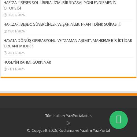
HAFIZA-İ BEŞER SOL LİBERALİZM: BİR SİYASAL YÖNLENDİRMENİN
OTOPSİSİ
30/03/2026
HAFIZA-İ BEŞER: GÜVERCİNLER VE ŞAHİNLER, HRANT DİNK SUİKASTİ
19/01/2026
HAYATA DÖNÜŞ OPERASYONU VE “ZAMAN AŞIMI”: MAHKEME BİR İKTİDAR
ORGANI MIDIR ?
20/12/2025
HÜSEYİN RAHMİ GÜRPINAR
21/11/2025
Tüm hakları
YazıPortal
aittir.
© CopyLeft 2026, Kodlama ve Yazılım YazıPortal