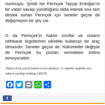
sunmuştu. Şimdi ise Perinçek Tayyip Erdoğan’ın
bir vatan savaşı yürüttüğünü iddia ederek ona tam
destek sunan Perinçek için seneler geçse de
değişmeyen bir şey var.
O da Perinçek’in hakim sınıflar ve onların
istihbarat örgütlerinin elindeki kullanışlı bir araç
olmasıdır. Seneler geçse de, hükümetler değişse
de Perinçek bu pozları vermekten imtina
etmeyecektir:
1
https://t24.com.tr/haber/oral-calislarin-12-eylulde-aydinlik-icin-
askere-yazdigi-mektup,240576
F
T
Pr
W
P
ac
wi
in
h
a
e
tt
t
at
yl