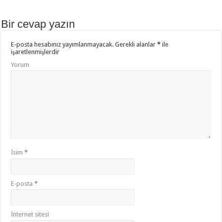
b
er
sA
aş
o
p
Bir cevap yazın
o
p
E-posta hesabınız yayımlanmayacak.
Gerekli alanlar
*
ile
k
işaretlenmişlerdir
Yorum
İsim
*
E-posta
*
İnternet sitesi