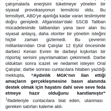
çatışmalarla enerjisini tüketmeye yönelen bir
siyasal provokasyonun temsilcisi oldu. Bu
temsiliyet, ABD’ye ajanlığa kadar varan teslimiyete
doğru genişledi. Afganistan’daki SSCB Taliban
mücadelesinde talibandan yana tavır alan bu
siyasal anlayış, daha otoriter bir yönetim isteğini
hiçbir zaman gizlemedi. Bu çevrenin
militanlarından Oral Çalışlar 12 Eylül öncesinde
darbeci Kenan Evren ile darbeyi kışkırtan bir
röportaj serisini yayınlamaktan çekinmedi. Darbe
olduktan sonra icazet ve nedamet isteyen Oral
Çalışlar, darbe sonrası cuntacılara hitaben yazdığı
mektupta,
“Aydınlık MGK’nın ilan ettiği
amaçların gerçekleşmesine basın alanında
destek olmak için hayatını dahi seve seve feda
etmeye hazır olduğunu kanıtlamıştır”
1
ifadeleriyle cuntacılara biat eden, utanması
gereken satırları kaleme aldı.