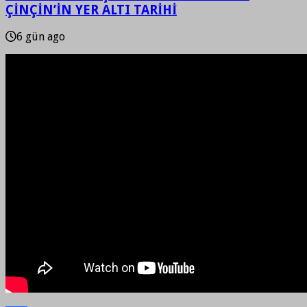
ÇİNÇİN’İN YER ALTI TARİHİ
6 gün ago