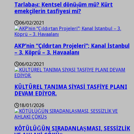
Tarlabaşı: Kentsel dönüşüm mü? Kürt
emekçilerin tasfiyesi mi?
06/02/2021
AKP’nin “Çıldırtan Projeleri”; Kanal İstanbul
– 3. Köprü – 3. Havaalanı
06/02/2021
KÜLTÜREL TANIMA SİYASİ TASFİYE PLANI
DEVAM EDİYOR.
18/01/2026
KÖTÜLÜĞÜN SIRADANLAŞMASI, SESSİZLİK