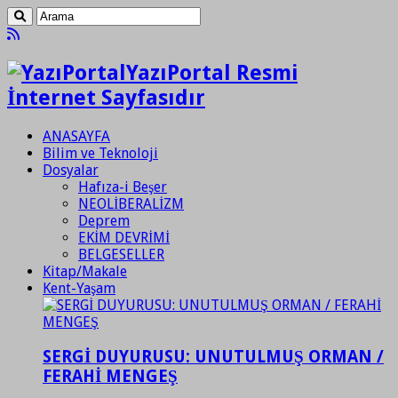
YazıPortal Resmi
İnternet Sayfasıdır
ANASAYFA
Bilim ve Teknoloji
Dosyalar
Hafıza-i Beşer
NEOLİBERALİZM
Deprem
EKİM DEVRİMİ
BELGESELLER
Kitap/Makale
Kent-Yaşam
SERGİ DUYURUSU: UNUTULMUŞ ORMAN /
FERAHİ MENGEŞ