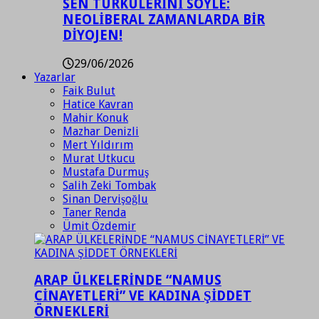
SEN TÜRKÜLERİNİ SÖYLE:
NEOLİBERAL ZAMANLARDA BİR
DİYOJEN!
29/06/2026
Yazarlar
Faik Bulut
Hatice Kavran
Mahir Konuk
Mazhar Denizli
Mert Yıldırım
Murat Utkucu
Mustafa Durmuş
Salih Zeki Tombak
Sinan Dervişoğlu
Taner Renda
Ümit Özdemir
ARAP ÜLKELERİNDE “NAMUS
CİNAYETLERİ” VE KADINA ŞİDDET
ÖRNEKLERİ