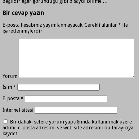
değildir eğer göründüğü gibi olsaydı bilime …
Bir cevap yazın
E-posta hesabınız yayımlanmayacak.
Gerekli alanlar
*
ile
işaretlenmişlerdir
Yorum
İsim
*
E-posta
*
İnternet sitesi
Bir dahaki sefere yorum yaptığımda kullanılmak üzere
adımı, e-posta adresimi ve web site adresimi bu tarayıcıya
kaydet.