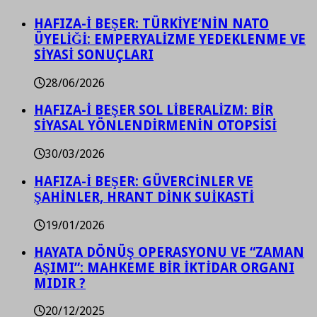
HAFIZA-İ BEŞER: TÜRKİYE’NİN NATO
ÜYELİĞİ: EMPERYALİZME YEDEKLENME VE
SİYASİ SONUÇLARI
28/06/2026
HAFIZA-İ BEŞER SOL LİBERALİZM: BİR
SİYASAL YÖNLENDİRMENİN OTOPSİSİ
30/03/2026
HAFIZA-İ BEŞER: GÜVERCİNLER VE
ŞAHİNLER, HRANT DİNK SUİKASTİ
19/01/2026
HAYATA DÖNÜŞ OPERASYONU VE “ZAMAN
AŞIMI”: MAHKEME BİR İKTİDAR ORGANI
MIDIR ?
20/12/2025