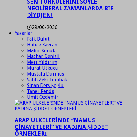
SEN TÜRKÜLERİNİ SÖYLE:
NEOLİBERAL ZAMANLARDA BİR
DİYOJEN!
29/06/2026
Yazarlar
Faik Bulut
Hatice Kavran
Mahir Konuk
Mazhar Denizli
Mert Yıldırım
Murat Utkucu
Mustafa Durmuş
Salih Zeki Tombak
Sinan Dervişoğlu
Taner Renda
Ümit Özdemir
ARAP ÜLKELERİNDE “NAMUS
CİNAYETLERİ” VE KADINA ŞİDDET
ÖRNEKLERİ