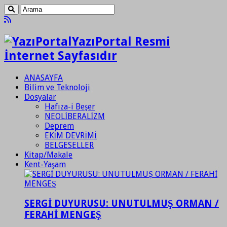
YazıPortal Resmi
İnternet Sayfasıdır
ANASAYFA
Bilim ve Teknoloji
Dosyalar
Hafıza-i Beşer
NEOLİBERALİZM
Deprem
EKİM DEVRİMİ
BELGESELLER
Kitap/Makale
Kent-Yaşam
SERGİ DUYURUSU: UNUTULMUŞ ORMAN /
FERAHİ MENGEŞ