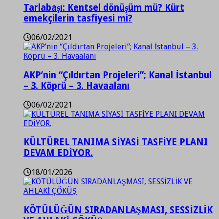
Tarlabaşı: Kentsel dönüşüm mü? Kürt
emekçilerin tasfiyesi mi?
06/02/2021
AKP’nin “Çıldırtan Projeleri”; Kanal İstanbul
– 3. Köprü – 3. Havaalanı
06/02/2021
KÜLTÜREL TANIMA SİYASİ TASFİYE PLANI
DEVAM EDİYOR.
18/01/2026
KÖTÜLÜĞÜN SIRADANLAŞMASI, SESSİZLİK