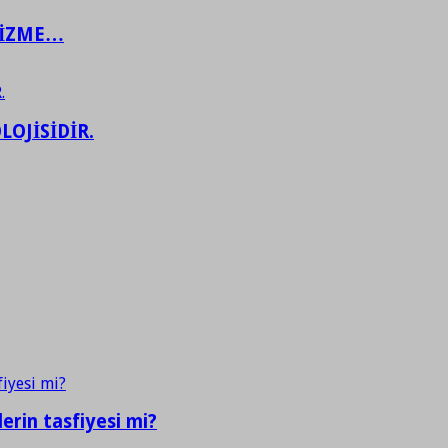
ŞİZME…
LOJİSİDİR.
erin tasfiyesi mi?