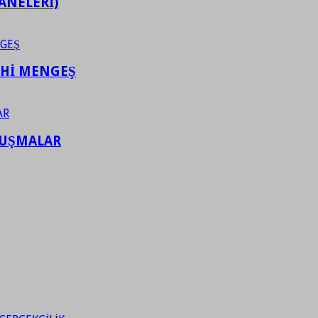
ANELERİ)
AHİ MENGEŞ
LUŞMALAR