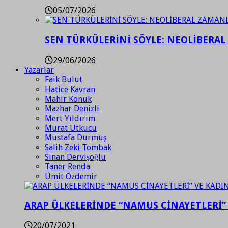
05/07/2026
SEN TÜRKÜLERİNİ SÖYLE: NEOLİBERAL
29/06/2026
Yazarlar
Faik Bulut
Hatice Kavran
Mahir Konuk
Mazhar Denizli
Mert Yıldırım
Murat Utkucu
Mustafa Durmuş
Salih Zeki Tombak
Sinan Dervişoğlu
Taner Renda
Ümit Özdemir
ARAP ÜLKELERİNDE “NAMUS CİNAYETLERİ”
20/07/2021