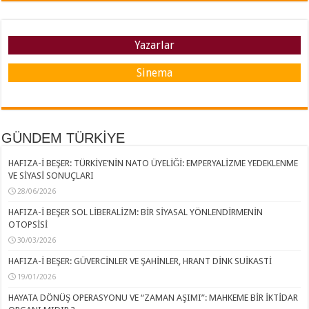
Yazarlar
Sinema
GÜNDEM TÜRKİYE
HAFIZA-İ BEŞER: TÜRKİYE’NİN NATO ÜYELİĞİ: EMPERYALİZME YEDEKLENME
VE SİYASİ SONUÇLARI
28/06/2026
HAFIZA-İ BEŞER SOL LİBERALİZM: BİR SİYASAL YÖNLENDİRMENİN
OTOPSİSİ
30/03/2026
HAFIZA-İ BEŞER: GÜVERCİNLER VE ŞAHİNLER, HRANT DİNK SUİKASTİ
19/01/2026
HAYATA DÖNÜŞ OPERASYONU VE “ZAMAN AŞIMI”: MAHKEME BİR İKTİDAR