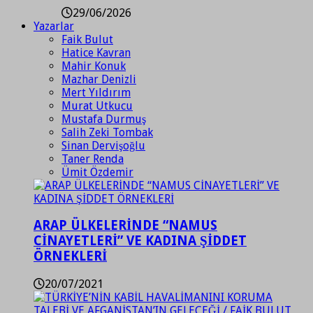
29/06/2026
Yazarlar
Faik Bulut
Hatice Kavran
Mahir Konuk
Mazhar Denizli
Mert Yıldırım
Murat Utkucu
Mustafa Durmuş
Salih Zeki Tombak
Sinan Dervişoğlu
Taner Renda
Ümit Özdemir
ARAP ÜLKELERİNDE “NAMUS
CİNAYETLERİ” VE KADINA ŞİDDET
ÖRNEKLERİ
20/07/2021