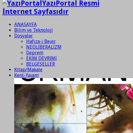
YazıPortal Resmi
İnternet Sayfasıdır
ANASAYFA
Bilim ve Teknoloji
Dosyalar
Hafıza-i Beşer
NEOLİBERALİZM
Deprem
EKİM DEVRİMİ
BELGESELLER
Kitap/Makale
Kent-Yaşam